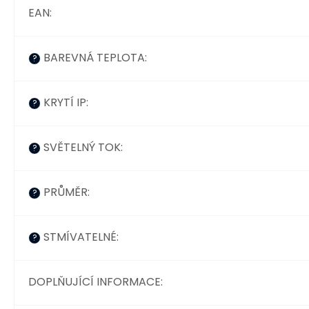
EAN
:
BAREVNÁ TEPLOTA
:
?
KRYTÍ IP
:
?
SVĚTELNÝ TOK
:
?
PRŮMĚR
:
?
STMÍVATELNÉ
:
?
DOPLŇUJÍCÍ INFORMACE
: