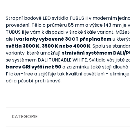
Stropní bodové LED svítidlo TUBUS II v moderním je
provedení. Tělo o průměru 85 mm a výšce 143 mm je vy
TUBUS II je vám k dispozici v široké škále variant. Může
ale i
varianty vybavené 3CCT přepínačem
u kterýc
světla 3000 K, 3500 K nebo 4000 K
. Spolu se standa
varianty, které umožňují
stmívání systémem DALI/P
se systémem DALI TUNEABLE WHITE. Svítidlo vás jistě 
barev CRI vyšší než 90
a za zmínku také stojí dlouhá 
Flicker-free a zajišťuje tak kvalitní osvětlení - elimin
oči a působí proti únavě.
KATEGORIE
: