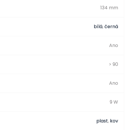
134 mm
bílá
,
černá
Ano
> 90
Ano
9 W
plast
,
kov