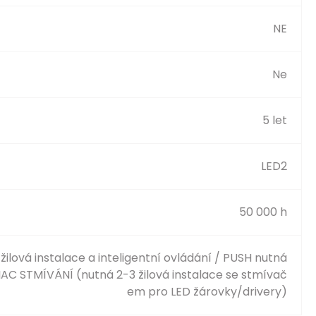
NE
Ne
5 let
LED2
50 000 h
ilová instalace a inteligentní ovládání / PUSH nutná
TRIAC STMÍVÁNÍ (nutná 2-3 žilová instalace se stmívač
em pro LED žárovky/drivery)