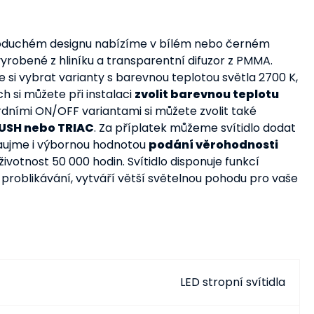
dnoduchém designu nabízíme v bílém nebo černém
robené z hliníku a transparentní difuzor z PMMA.
te si vybrat varianty s barevnou teplotou světla 2700 K,
h si můžete při instalaci
zvolit barevnou teplotu
rdními ON/OFF variantami si můžete zvolit také
USH nebo TRIAC
. Za příplatek můžeme svítidlo dodat
zaujme i výbornou hodnotou
podání věrohodnosti
životnost 50 000 hodin. Svítidlo disponuje funkcí
uje problikávání, vytváří větší světelnou pohodu pro vaše
LED stropní svítidla