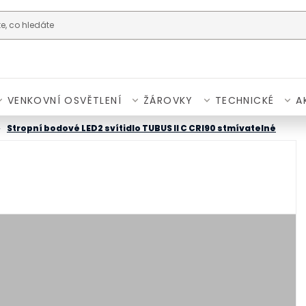
VENKOVNÍ OSVĚTLENÍ
ŽÁROVKY
TECHNICKÉ
A
Stropní bodové LED2 svítidlo TUBUS II C CRI90 stmívatelné