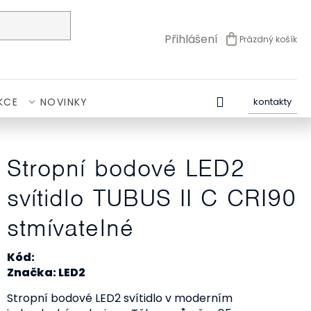
Přihlášení
Prázdný košík
NÁKUPNÍ
KOŠÍK
KCE
NOVINKY
kontakty
Stropní bodové LED2
svítidlo TUBUS II C CRI90
stmívatelné
Kód:
Značka: LED2
Stropní bodové LED2 svítidlo v moderním