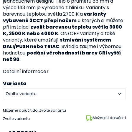
jednoduchém designu. Tělo o průměru 85 mm a
výšce 143 mm je vyrobené z hliníku. Varianty s
barevnou teplotou světla 2700 K a
varianty
vybavené 3CCT přepínačem
u kterých si můžete
při instalaci
zvolit barevnou teplotu světla 3000
K, 3500 K nebo 4000 K
. ON/OFF varianty a také
varianty, které umožňují
stmívání systémem
DALI/PUSH nebo TRIAC
. Svítidlo zaujme i výbornou
hodnotou
podání věrohodnosti barev CRI vyšší
než 90
.
Detailní informace
Varianta
Můžeme doručit do:
Zvolte variantu
Možnosti doručení
Zvolte variantu