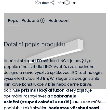
Hlídat
Sdílet
Tisk
Popis
Podobné (1)
Hodnocení
Detailní popis produktu
Lineární stropní LED svítidlo LINO II je nový typ
populárního svítidla LINO. Vychází ze shodného
designu a navíc využívá špičkovou LED technologii s
vyšší efektivitou 140 lm/W. Elegantní design štíhlé
hliníkové konstrukce v bílé nebo černé barvě,
doplňuje
prizmatický difuzor
, který zajišťuje
optimální rozptyl světla a
zabraňuje
oslnění (stupeň oslnění UGR<19)
. LINO II se může
pochlubit také skvělou
hodnotou věrohodnosti