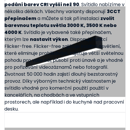
podání barev CRI vyšší než 90
. Svítidlo nabízíme v
několika délkách. Všechny varianty disponují
3CCT
přepínačem
a můžete si tak při instalaci
zvolit
barevnou teplotu světla 3000 K, 3500 K nebo
4000 K
. Svítidlo je vybavené také přepínačem,
kterým lze
nastavit výkon
. Disponuje funkcí
Flicker-free. Flicker-free zajišťuje kvalitní osvětlení,
které eliminuje problikávání, zajišťuje větší světelnou
pohodu pro vaše oči, působí proti únavě a je vhodné
pro pořizování videozáznamů nebo fotografií.
Životnost 50 000 hodin zajistí dlouhý bezstarostný
provoz. Díky výborným technický vlastnostem je
svítidlo vhodné pro komerční použití použití v
kancelářích, na chodbách a ve vstupních
prostorech, ale například i do kuchyně nad pracovní
desku.