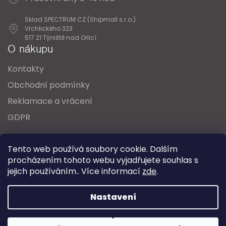
Sklad SPECTRUM CZ (Shipmall s.r.o.)
Vrchlického 323
517 21 Týniště nad Orlicí
O nákupu
Kontakty
Obchodní podmínky
Reklamace a vrácení
GDPR
Oblíbené série svítidel:
Nordlux Alton
Tento web používá soubory cookie. Dalším
Nordlux Milford
Nordlux Oja
Nordlux Ellen
procházením tohoto webu vyjadřujete souhlas s
Nordlux Explore
Nordlux Landon
jejich používáním.. Více informací
zde
.
Vytvořil Shoptet
Nastavení