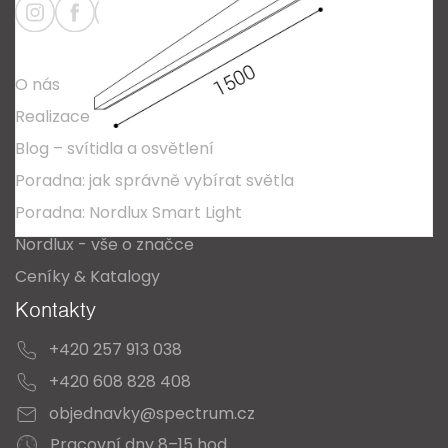
a
Informace
t
O nás
í
Realizace
Blog – svítidla a osvětlení
Poradna: jak správně vybírat světla
Poradna: Nordlux Smart Light
Nordlux - vše o značce
Ceníky & Katalogy
Kontakty
+420 257 913 038
+420 608 828 408
objednavky@spectrum.cz
Pracovní dny 8–15 hod