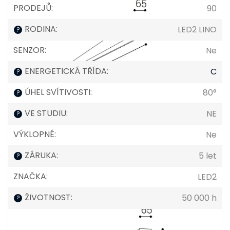
PRODEJŮ
:
90
RODINA
:
LED2 LINO
?
SENZOR
:
Ne
ENERGETICKÁ TŘÍDA
:
C
?
ÚHEL SVÍTIVOSTI
:
80°
?
VE STUDIU
:
NE
?
VÝKLOPNÉ
:
Ne
ZÁRUKA
:
5 let
?
ZNAČKA
:
LED2
ŽIVOTNOST
:
50 000 h
?