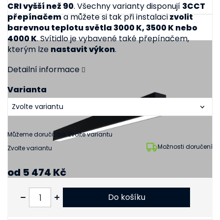
CRI vyšší než 90
. Všechny varianty disponují
3CCT
přepínačem
a můžete si tak při instalaci
zvolit
barevnou teplotu světla 3000 K, 3500 K nebo
4000 K
. Svítidlo je vybavené také přepínačem,
kterým lze
nastavit výkon
.
Detailní informace
Varianta
Můžeme doručit do:
Zvolte variantu
Možnosti doručení
Zvolte variantu
od
5 474 Kč
od
4 524 Kč
bez DPH
Do košíku