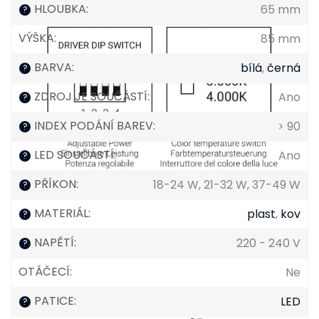
HLOUBKA
:
65 mm
?
VÝŠKA
:
85 mm
BARVA
:
bílá
,
černá
?
ZDROJ JE SOUČÁSTÍ
:
Ano
?
INDEX PODÁNÍ BAREV
:
> 90
?
LED SOUČÁSTÍ
:
Ano
?
PŘÍKON
:
18-24 W, 21-32 W, 37-49 W
?
MATERIÁL
:
plast
,
kov
?
NAPĚTÍ
:
220 - 240 V
?
OTÁČECÍ
:
Ne
PATICE
:
LED
?