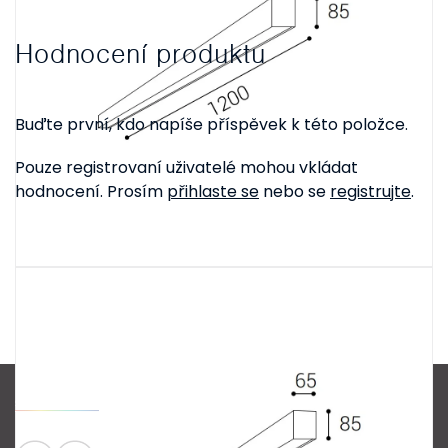
Hodnocení produktu
Buďte první, kdo napíše příspěvek k této položce.
Pouze registrovaní uživatelé mohou vkládat
hodnocení. Prosím
přihlaste se
nebo se
registrujte
.
Z
á
p