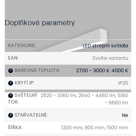
Doplňkové parametry
KATEGORIE
:
LED stropní svítidla
EAN
:
Zvolte variantu
BAREVNÁ TEPLOTA
:
2700 - 3000 K
,
4000 K
?
KRYTÍ IP
:
IP20
?
SVĚTELNÝ
2520 - 3360 lm, 2940 - 4480 lm, 5180
?
TOK
:
- 6860 lm
STMÍVATELNÉ
:
Ne
?
ŠÍŘKA
:
1200 mm, 900 mm, 1500 mm