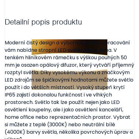
Detailní popis produktu
Moderní čistý design a výbornou kvalitu zpracování
vám nabídne stropní LED světlo Mivvy Alma. V
tenkém hliníkovém rámečku s výškou pouhých 50
mm je osazen opálový difuzor, který vytváří příjemný
rozptyl světla. Díky vysokému výkonu a značkovým
LED zdrojům se špičkovými hodnotami můžete světlo
použít i do větších místností. Vysoký stupeň krytí
IP65 zajistí dokonalou funkčnost i ve vlhkých
prostorech. Světlo tak lze použít nejen jako LED
osvětlení koupelny, ale i jako osvětlení kanceláří,
home office nebo reprezentačních prostor. Vybrat
si můžete z teplé (3000K) nebo neutrální bílé
(4000K) barvy světla, několika povrchových úprav a