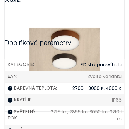
výkonů.
Doplňkové parametry
KATEGORIE
:
LED stropní svítidla
EAN
:
Zvolte variantu
BAREVNÁ TEPLOTA
:
2700 - 3000 K
,
4000 K
?
KRYTÍ IP
:
IP65
?
SVĚTELNÝ
2715 lm, 2855 lm, 3050 lm, 3210 l
?
TOK
:
m