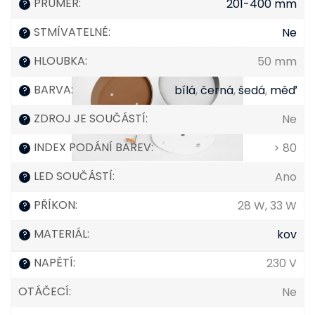
PRŮMĚR
:
201-400 mm
?
STMÍVATELNÉ
:
Ne
?
HLOUBKA
:
50 mm
?
BARVA
:
bílá
,
černá
,
šedá
,
měď
?
ZDROJ JE SOUČÁSTÍ
:
Ne
?
INDEX PODÁNÍ BAREV
:
> 80
?
LED SOUČÁSTÍ
:
Ano
?
PŘÍKON
:
28 W, 33 W
?
MATERIÁL
:
kov
?
NAPĚTÍ
:
230 V
?
OTÁČECÍ
:
Ne