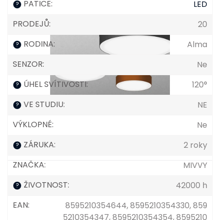
PATICE
:
LED
?
PRODEJŮ
:
20
RODINA
:
Alma
?
SENZOR
:
Ne
ÚHEL SVÍTIVOSTI
:
120°
?
VE STUDIU
:
NE
?
VÝKLOPNÉ
:
Ne
ZÁRUKA
:
2 roky
?
ZNAČKA
:
MIVVY
ŽIVOTNOST
:
42000 h
?
EAN
:
8595210354644, 8595210354330, 859
5210354347, 8595210354354, 8595210