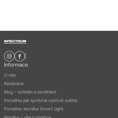
Z
á
p
a
Informace
t
O nás
í
Realizace
Blog – svítidla a osvětlení
Poradna: jak správně vybírat světla
Poradna: Nordlux Smart Light
Nordlux - vše o značce