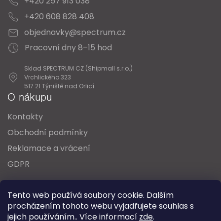
+420 257 913 038
+420 608 828 408
objednavky@spectrum.cz
Pracovní dny 8–15 hod
Sklad SPECTRUM CZ (Shipmall s.r.o.)
Vrchlického 323
517 21 Týniště nad Orlicí
O nákupu
Kontakty
Obchodní podmínky
Reklamace a vrácení
GDPR
Oblíbené série svítidel:
Nordlux Alton
Tento web používá soubory cookie. Dalším
Nordlux Milford
Nordlux Oja
Nordlux Ellen
procházením tohoto webu vyjadřujete souhlas s
Nordlux Explore
Nordlux Landon
jejich používáním.. Více informací
zde
.