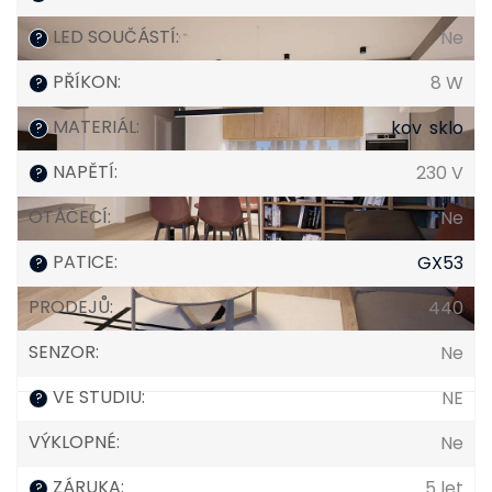
LED SOUČÁSTÍ
:
Ne
?
PŘÍKON
:
8 W
?
MATERIÁL
:
kov
,
sklo
?
NAPĚTÍ
:
230 V
?
OTÁČECÍ
:
Ne
PATICE
:
GX53
?
PRODEJŮ
:
440
SENZOR
:
Ne
VE STUDIU
:
NE
?
VÝKLOPNÉ
:
Ne
ZÁRUKA
:
5 let
?