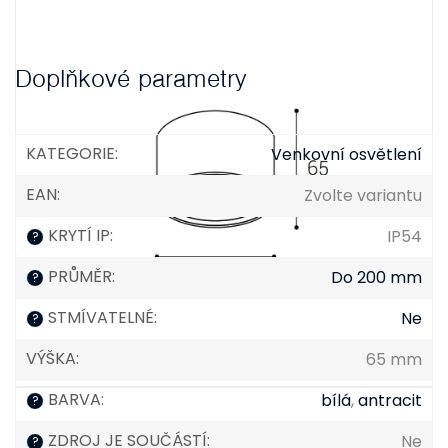
Doplňkové parametry
KATEGORIE
:
Venkovní osvětlení
EAN
:
Zvolte variantu
KRYTÍ IP
:
IP54
?
PRŮMĚR
:
Do 200 mm
?
STMÍVATELNÉ
:
Ne
?
VÝŠKA
:
65 mm
BARVA
:
bílá
,
antracit
?
ZDROJ JE SOUČÁSTÍ
:
Ne
?