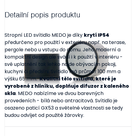
Detailní popis produktu
Stropní LED svítidlo MEDO je díky
krytí IP54
předurčeno pro použití v exteriéru např. na terase,
pergole nebo u vstupu do domu. Jeho moderní a
kompaktní design ale svádí i k použití v interiéru -
své uplatnění tak lehko najde obývacím pokoji,
kuchyni či předsíni. Svítidlo má průměr 100 mm a
výšku 65 mm.
Kvalitní tělo svítidla, které je
vyrobené z hliníku, doplňuje difuzor z kaleného
skla
. MEDO nabízíme ve dvou barevných
provedeních - bílá nebo antracitová. Svítidlo je
osazeno paticí GX53 a světelné vlastnosti se tedy
budou odvíjet od použité žárovky.