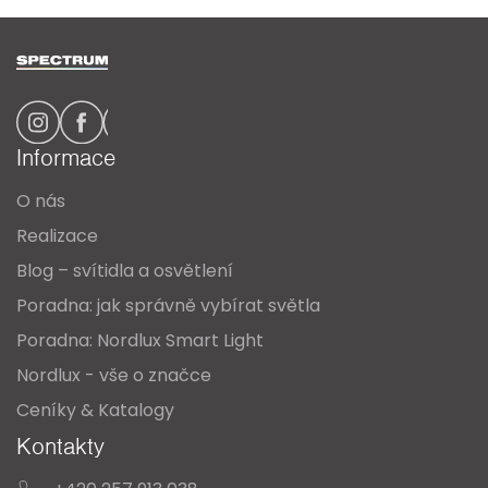
Z
á
p
a
Informace
t
O nás
í
Realizace
Blog – svítidla a osvětlení
Poradna: jak správně vybírat světla
Poradna: Nordlux Smart Light
Nordlux - vše o značce
Ceníky & Katalogy
Kontakty