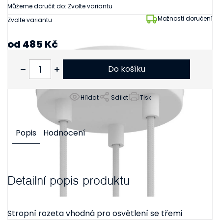
Můžeme doručit do:
Zvolte variantu
Možnosti doručení
Zvolte variantu
od
485 Kč
od
401 Kč
bez DPH
Do košíku
Hlídat
Sdílet
Tisk
Popis
Hodnocení
Detailní popis produktu
Stropní rozeta vhodná pro osvětlení se třemi