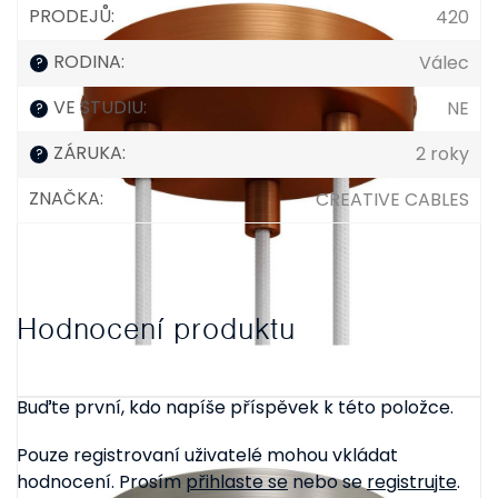
PRODEJŮ
:
420
RODINA
:
Válec
?
VE STUDIU
:
NE
?
ZÁRUKA
:
2 roky
?
ZNAČKA
:
CREATIVE CABLES
Hodnocení produktu
Buďte první, kdo napíše příspěvek k této položce.
Pouze registrovaní uživatelé mohou vkládat
hodnocení. Prosím
přihlaste se
nebo se
registrujte
.