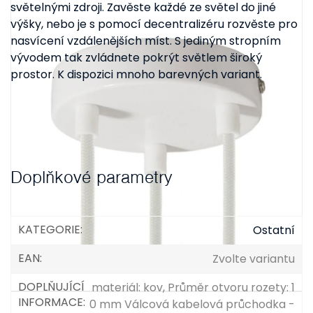
světelnými zdroji. Zavěste každé ze světel do jiné
výšky, nebo je s pomocí decentralizéru rozvěste pro
nasvícení vzdálenějších míst. S jediným stropním
vývodem tak zvládnete pokrýt světlem široký
prostor. K dispozici mnoho barevných variant.
Doplňkové parametry
KATEGORIE
:
Ostatní
EAN
:
Zvolte variantu
DOPLŇUJÍCÍ
materiál: kov, Průměr otvoru rozety: 1
INFORMACE
:
0 mm Válcová kabelová průchodka -