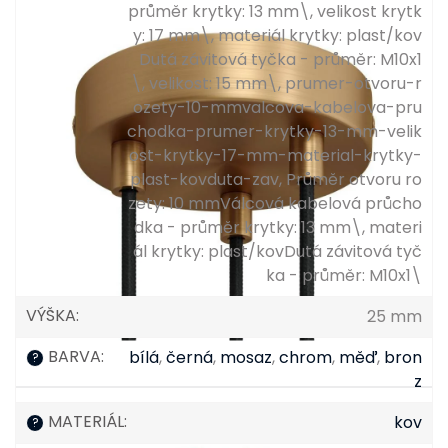
průměr krytky: 13 mm\, velikost krytk
y: 17 mm\, materiál krytky: plast/kov
Dutá závitová tyčka - průměr: M10x1
\, velikost: 15 mm\, prumer-otvoru-r
ozety-10-mmvalcova-kabelova-pru
chodka-prumer-krytky-13-mm-velik
ost-krytky-17-mm-material-krytky-
plast-kovduta-zav, Průměr otvoru ro
zety: 10 mmVálcová kabelová průcho
dka - průměr krytky: 13 mm\, materi
ál krytky: plast/kovDutá závitová tyč
ka - průměr: M10x1\
VÝŠKA
:
25 mm
BARVA
:
bílá
,
černá
,
mosaz
,
chrom
,
měď
,
bron
?
z
MATERIÁL
:
kov
?