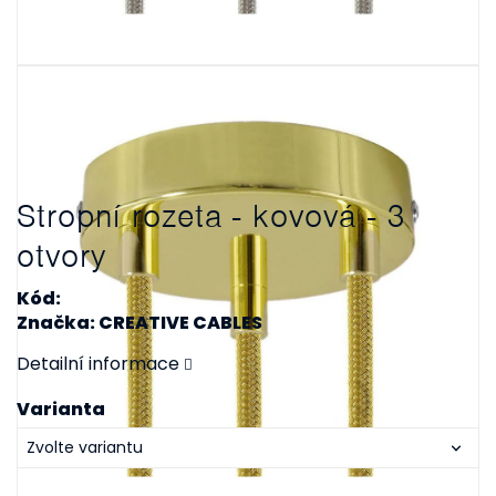
Stropní rozeta - kovová - 3
otvory
Kód:
Značka: CREATIVE CABLES
Detailní informace
Varianta