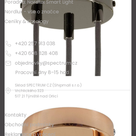
Poradna: Nordlux Smart Light
Nordlux - vše o značce
Ceníky & Katalogy
Kontakty
+420 257 913 038
+420 608 828 408
objednavky@spectrum.cz
Pracovní dny 8–15 hod
Sklad SPECTRUM CZ (Shipmall s.r.o.)
Vrchlického 323
517 21 Týniště nad Orlicí
O nákupu
Kontakty
Obchodní podmínky
Reklamace a vrácení