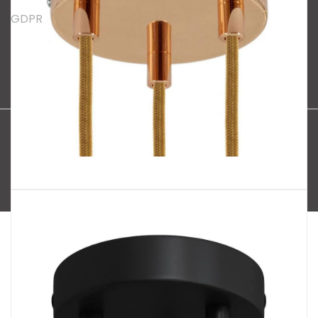
GDPR
Oblíbené série svítidel:
Nordlux Alton
Nordlux Milford
Nordlux Oja
Nordlux Ellen
Nordlux Explore
Nordlux Landon
Vytvořil Shoptet
Copyright 2026
SPECTRUM CZ s.r.o.
. Všechna práva
vyhrazena.