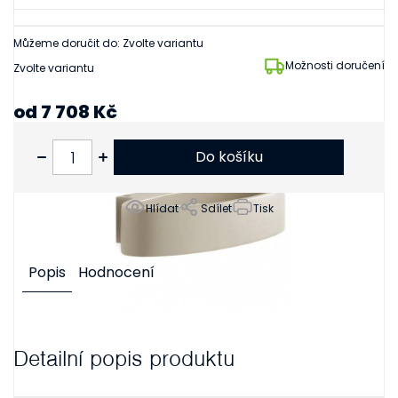
Můžeme doručit do:
Zvolte variantu
Možnosti doručení
Zvolte variantu
od
7 708 Kč
od
6 370 Kč
bez DPH
Do košíku
Hlídat
Sdílet
Tisk
Popis
Hodnocení
Detailní popis produktu