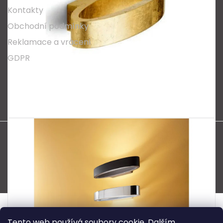
Kontakty
Obchodní podmínky
Reklamace a vrácení
GDPR
Oblíbené série svítidel:
Nordlux Alton
Nordlux Milford
Nordlux Oja
Nordlux Ellen
Nordlux Explore
Nordlux Landon
Vytvořil Shoptet
Copyright 2026
SPECTRUM CZ s.r.o.
. Všechna práva
vyhrazena.
Tento web používá soubory cookie. Dalším