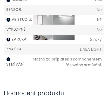
SENZOR
:
Ne
VE STUDIU
:
NE
?
VÝKLOPNÉ
:
Ne
ZÁRUKA
:
2 roky
?
ZNAČKA
:
LINEA LIGHT
Možno za příplatek s komponentem
?
STMÍVÁNÍ
:
fázového stmívání.
Hodnocení produktu