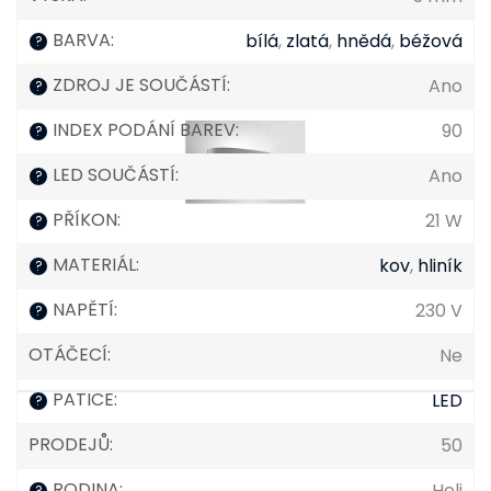
BARVA
:
bílá
,
zlatá
,
hnědá
,
béžová
?
ZDROJ JE SOUČÁSTÍ
:
Ano
?
INDEX PODÁNÍ BAREV
:
90
?
LED SOUČÁSTÍ
:
Ano
?
PŘÍKON
:
21 W
?
MATERIÁL
:
kov
,
hliník
?
NAPĚTÍ
:
230 V
?
OTÁČECÍ
:
Ne
PATICE
:
LED
?
PRODEJŮ
:
50
RODINA
:
Heli
?