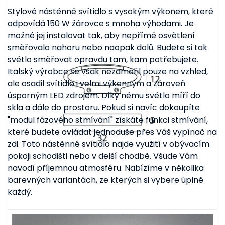
Stylové nástěnné svítidlo s vysokým výkonem, které
odpovídá 150 W žárovce s mnoha výhodami. Je
možné jej instalovat tak, aby nepřímé osvětlení
směřovalo nahoru nebo naopak dolů. Budete si tak
světlo směřovat opravdu tam, kam potřebujete.
Italský výrobce se však nezaměřil pouze na vzhled,
ale osadil svítidlo i velmi výkonným a zároveň
úsporným LED zdrojem. Díky němu světlo míří do
skla a dále do prostoru. Pokud si navíc dokoupíte
"modul fázového stmívání" získáte funkci stmívání,
které budete ovládat jednoduše přes Váš vypínač na
zdi. Toto nástěnné svítidlo najde využití v obývacím
pokoji schodišti nebo v delší chodbě. Všude Vám
navodí příjemnou atmosféru. Nabízíme v několika
barevných variantách, ze kterých si vybere úplně
každý.