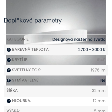
Doplňkové parametry
KATEGORIE
:
Designová nástěnná světla
BAREVNÁ TEPLOTA
:
2700 - 3000 K
?
KRYTÍ IP
:
IP40
?
SVĚTELNÝ TOK
:
1976 lm
?
STMÍVATELNÉ
:
Ne
?
ŠÍŘKA
:
32 mm
HLOUBKA
:
12 mm
?
VÝŠKA
:
5 mm