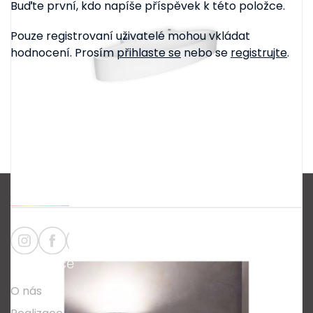
Buďte první, kdo napíše příspěvek k této položce.
Pouze registrovaní uživatelé mohou vkládat
hodnocení. Prosím
přihlaste se
nebo se
registrujte
.
Z
á
p
a
Informace
t
O nás
í