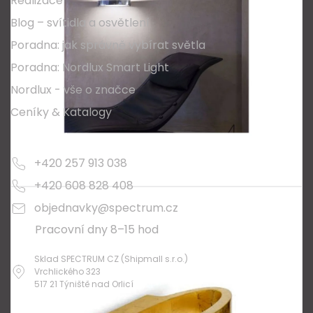
Realizace
Blog – svítidla a osvětlení
Poradna: jak správně vybírat světla
Poradna: Nordlux Smart Light
Nordlux - vše o značce
Ceníky & Katalogy
Kontakty
+420 257 913 038
+420 608 828 408
objednavky@spectrum.cz
Pracovní dny 8–15 hod
Sklad SPECTRUM CZ (Shipmall s.r.o.)
Vrchlického 323
517 21 Týniště nad Orlicí
O nákupu