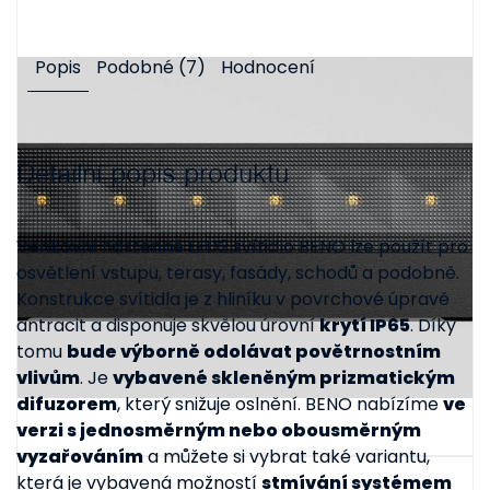
Popis
Podobné (7)
Hodnocení
Detailní popis produktu
Venkovní nástěnné LED2 svítidlo BENO lze použít pro
osvětlení vstupu, terasy, fasády, schodů a podobně.
Konstrukce svítidla je z hliníku v povrchové úpravě
antracit a disponuje skvělou úrovní
krytí IP65
. Díky
tomu
bude výborně odolávat povětrnostním
vlivům
. Je
vybavené skleněným prizmatickým
difuzorem
, který snižuje oslnění. BENO nabízíme
ve
verzi s jednosměrným nebo obousměrným
vyzařováním
a můžete si vybrat také variantu,
která je vybavená možností
stmívání systémem