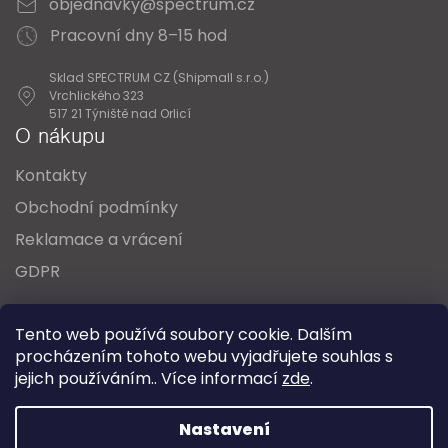
objednavky@spectrum.cz
Pracovní dny 8–15 hod
Sklad SPECTRUM CZ (Shipmall s.r.o.)
Vrchlického 323
517 21 Týniště nad Orlicí
O nákupu
Kontakty
Obchodní podmínky
Reklamace a vrácení
GDPR
Oblíbené série svítidel:
Nordlux Alton
Tento web používá soubory cookie. Dalším
Nordlux Milford
Nordlux Oja
Nordlux Ellen
procházením tohoto webu vyjadřujete souhlas s
Nordlux Explore
Nordlux Landon
jejich používáním.. Více informací
zde
.
Vytvořil Shoptet
Nastavení