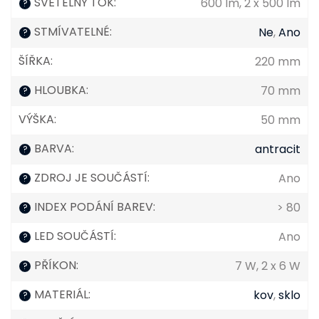
SVĚTELNÝ TOK
:
600 lm, 2 x 500 lm
?
STMÍVATELNÉ
:
Ne
,
Ano
?
ŠÍŘKA
:
220 mm
HLOUBKA
:
70 mm
?
VÝŠKA
:
50 mm
BARVA
:
antracit
?
ZDROJ JE SOUČÁSTÍ
:
Ano
?
INDEX PODÁNÍ BAREV
:
> 80
?
LED SOUČÁSTÍ
:
Ano
?
PŘÍKON
:
7 W, 2 x 6 W
?
MATERIÁL
:
kov
,
sklo
?