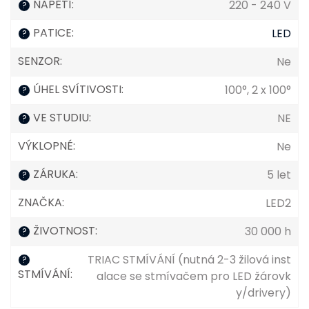
NAPĚTÍ
:
220 - 240 V
?
PATICE
:
LED
?
SENZOR
:
Ne
ÚHEL SVÍTIVOSTI
:
100°, 2 x 100°
?
VE STUDIU
:
NE
?
VÝKLOPNÉ
:
Ne
ZÁRUKA
:
5 let
?
ZNAČKA
:
LED2
ŽIVOTNOST
:
30 000 h
?
TRIAC STMÍVÁNÍ (nutná 2-3 žilová inst
?
STMÍVÁNÍ
:
alace se stmívačem pro LED žárovk
y/drivery)