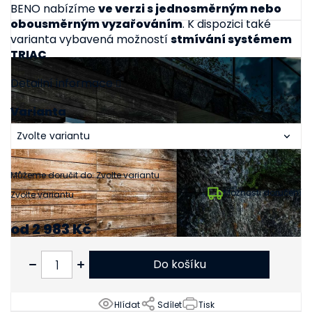
BENO nabízíme
ve verzi s jednosměrným nebo
obousměrným vyzařováním
. K dispozici také
varianta vybavená možností
stmívání systémem
TRIAC
.
Detailní informace
Varianta
Můžeme doručit do:
Zvolte variantu
Možnosti doručení
Zvolte variantu
od
2 983 Kč
od
2 465 Kč
bez DPH
Do košíku
Hlídat
Sdílet
Tisk