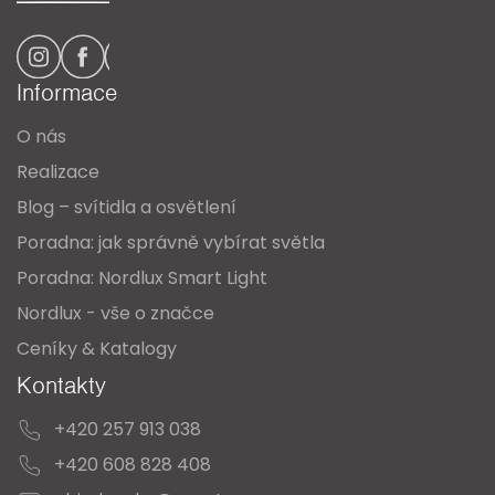
á
p
a
Informace
t
O nás
í
Realizace
Blog – svítidla a osvětlení
Poradna: jak správně vybírat světla
Poradna: Nordlux Smart Light
Nordlux - vše o značce
Ceníky & Katalogy
Kontakty
+420 257 913 038
+420 608 828 408