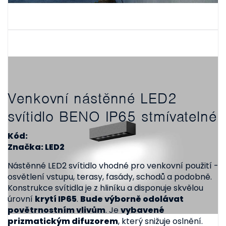
Venkovní nástěnné LED2
svítidlo BENO IP65 stmívatelné
Kód:
Značka: LED2
Nástěnné LED2 svítidlo vhodné pro venkovní použití -
osvětlení vstupu, terasy, fasády, schodů a podobně.
Konstrukce svítidla je z hliníku a disponuje skvělou
úrovní
krytí IP65
.
Bude výborně odolávat
povětrnostním vlivům
. Je
vybavené
prizmatickým difuzorem
, který snižuje oslnění.