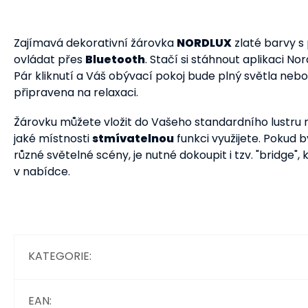
Zajímavá dekorativní žárovka
NORDLUX
zlaté barvy s
ovládat přes
Bluetooth
. Stačí si stáhnout aplikaci N
Pár kliknutí a Váš obývací pokoj bude plný světla ne
připravena na relaxaci.
Žárovku můžete vložit do Vašeho standardního lustru
jaké místnosti
stmívatelnou
funkci využijete. Pokud b
různé světelné scény, je nutné dokoupit i tzv. "bridge
v nabídce.
KATEGORIE
:
EAN
: