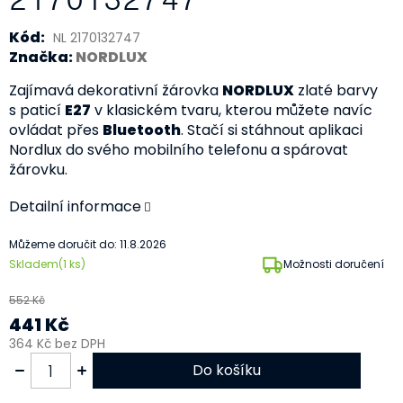
Kód:
NL 2170132747
Značka:
NORDLUX
Zajímavá dekorativní žárovka
NORDLUX
zlaté barvy
s paticí
E27
v klasickém tvaru, kterou můžete navíc
ovládat přes
Bluetooth
. Stačí si stáhnout aplikaci
Nordlux do svého mobilního telefonu a spárovat
žárovku.
Detailní informace
Můžeme doručit do:
11.8.2026
Skladem
(1 ks)
Možnosti doručení
552 Kč
441 Kč
364 Kč bez DPH
Do košíku