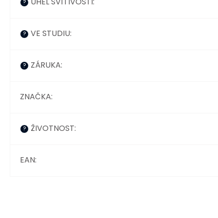
ÚHEL SVÍTIVOSTI
:
?
VE STUDIU
:
?
ZÁRUKA
:
?
ZNAČKA
:
ŽIVOTNOST
:
?
EAN
: