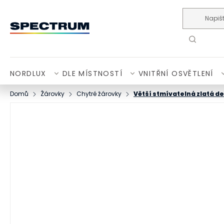
Přejít na obsah
NORDLUX
DLE MÍSTNOSTÍ
VNITŘNÍ OSVĚTLENÍ
Domů
Žárovky
Chytré žárovky
Větší stmívatelná zlatá d