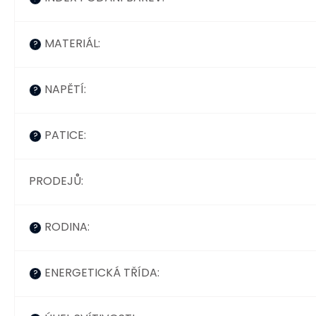
MATERIÁL
:
?
NAPĚTÍ
:
?
PATICE
:
?
PRODEJŮ
:
RODINA
:
?
ENERGETICKÁ TŘÍDA
:
?