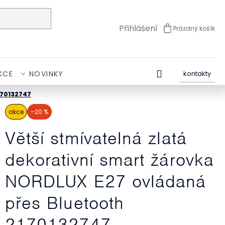
Přihlášení
Prázdný košík
NÁKUPNÍ
KOŠÍK
KCE
NOVINKY
kontakty
170132747
akce
–20 %
Větší stmívatelná zlatá
dekorativní smart žárovka
NORDLUX E27 ovládaná
přes Bluetooth
2170132747