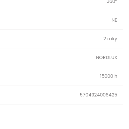
360°
NE
2 roky
NORDLUX
15000 h
5704924006425