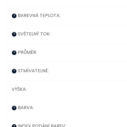
BAREVNÁ TEPLOTA
:
?
SVĚTELNÝ TOK
:
?
PRŮMĚR
:
?
STMÍVATELNÉ
:
?
VÝŠKA
:
BARVA
:
?
INDEX PODÁNÍ BAREV
:
?