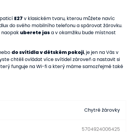
 paticí
E27
v klasickém tvaru, kterou můžete navíc
ordlux do svého mobilního telefonu a spárovat žárovku.
bo naopak
uberete jas
a v okamžiku bude místnost
 nebo
do svítidla v dětském pokoji
, je jen na Vás v
yste chtěli ovládat více svítidel zároveň a nastavit si
", který funguje na Wi-fi a který máme samozřejmě také
Chytré žárovky
5704924006425