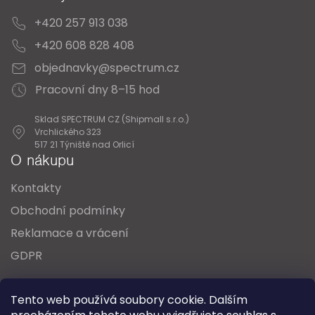
+420 257 913 038
+420 608 828 408
objednavky@spectrum.cz
Pracovní dny 8–15 hod
Sklad SPECTRUM CZ (Shipmall s.r.o.)
Vrchlického 323
517 21 Týniště nad Orlicí
O nákupu
Kontakty
Obchodní podmínky
Reklamace a vrácení
GDPR
Oblíbené série svítidel:
Nordlux Alton
Tento web používá soubory cookie. Dalším
Nordlux Milford
Nordlux Oja
Nordlux Ellen