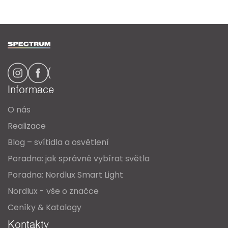
Z
á
p
a
Informace
t
O nás
í
Realizace
Blog – svítidla a osvětlení
Poradna: jak správně vybírat světla
Poradna: Nordlux Smart Light
Nordlux - vše o značce
Ceníky & Katalogy
Kontakty