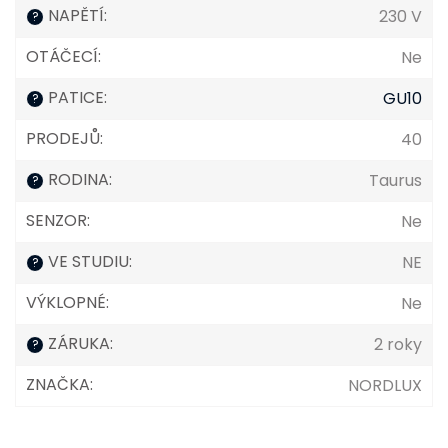
NAPĚTÍ
:
230 V
?
OTÁČECÍ
:
Ne
PATICE
:
GU10
?
PRODEJŮ
:
40
RODINA
:
Taurus
?
SENZOR
:
Ne
VE STUDIU
:
NE
?
VÝKLOPNÉ
:
Ne
ZÁRUKA
:
2 roky
?
ZNAČKA
:
NORDLUX