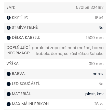
EAN
:
5701581324183
KRYTÍ IP
:
IP54
?
STMÍVATELNÉ
:
Ne
?
DÉLKA KABELU
:
1500 mm
?
DOPLŇUJÍCÍ
paralelní zapojení není možné, barva
INFORMACE
:
kabelu: černá, se zástrčkou Schuko
VÝŠKA
:
310 mm
BARVA
:
nerez
?
LED SOUČÁSTÍ
:
Ne
?
MATERIÁL
:
plast
,
kov
?
MAXIMÁLNÍ PŘÍKON
:
28 W
?