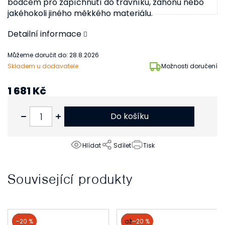
bodcem pro zapíchnutí do trávníku, záhonu nebo
jakéhokoli jiného měkkého materiálu.
Detailní informace
Můžeme doručit do:
28.8.2026
Skladem u dodavatele
Možnosti doručení
1 681 Kč
1 389 Kč bez DPH
Do košíku
Hlídat
Sdílet
Tisk
Související produkty
akce
–20 %
akce
až
–20 %