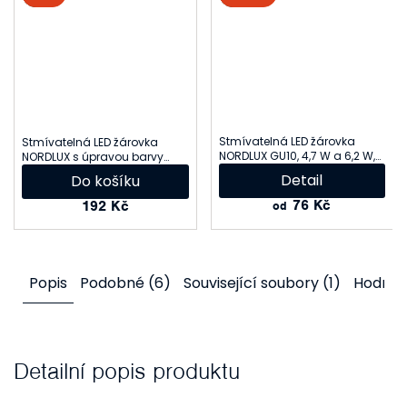
Stmívatelná LED žárovka
Stmívatelná LED žárovka
NORDLUX GU10, 4,7 W a 6,2 W,
NORDLUX s úpravou barvy
2700 K
světla Smart GU10
Detail
Do košíku
2070031000
76 Kč
192 Kč
od
Popis
Podobné (6)
Související soubory (1)
Hodnoc
Detailní popis produktu