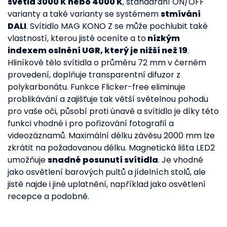
světla 3000 K nebo 4000 K
, standardní ON/OFF
varianty a také varianty se systémem
stmívání
DALI
. Svítidlo MAG KONO Z se může pochlubit také
vlastností, kterou jistě oceníte a to
nízkým
indexem oslnění UGR, který je nižší než 19
.
Hliníkové tělo svítidla o průměru 72 mm v černém
provedení, doplňuje transparentní difuzor z
polykarbonátu. Funkce Flicker-free eliminuje
problikávání a zajišťuje tak větší světelnou pohodu
pro vaše oči, působí proti únavě a svítidlo je díky této
funkci vhodné i pro pořizování fotografií a
videozáznamů. Maximální délku závěsu 2000 mm lze
zkrátit na požadovanou délku. Magnetická lišta LED2
umožňuje
snadné posunutí svítidla
. Je vhodné
jako osvětlení barových pultů a jídelních stolů, ale
jistě najde i jiné uplatnění, například jako osvětlení
recepce a podobně.