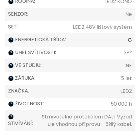
RODINA
:
LED2 KONO
?
SENZOR
:
Ne
SET
:
LED2 48V lištový systém
ENERGETICKÁ TŘÍDA
:
G
?
ÚHEL SVÍTIVOSTI
:
38°
?
VE STUDIU
:
NE
?
ZÁRUKA
:
5 let
?
ZNAČKA
:
LED2
ŽIVOTNOST
:
50 000 h
?
Stmívatelné protokolem DALI. Vyžad
?
STMÍVÁNÍ
:
uje vhodnou přípravu - 5žilý kabel.