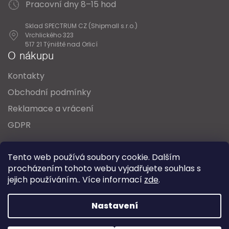
Pracovní dny 8–15 hod
Sklad SPECTRUM CZ (Shipmall s.r.o.)
Vrchlického 323
517 21 Týniště nad Orlicí
O nákupu
Kontakty
Obchodní podmínky
Reklamace a vrácení
GDPR
Oblíbené série svítidel:
Nordlux Alton
Tento web používá soubory cookie. Dalším
Nordlux Milford
Nordlux Oja
Nordlux Ellen
procházením tohoto webu vyjadřujete souhlas s
Nordlux Explore
Nordlux Landon
jejich používáním.. Více informací
zde
.
Vytvořil Shoptet
Nastavení