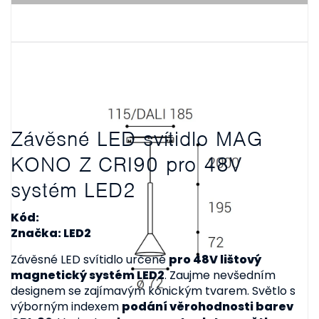
Závěsné LED svítidlo MAG
KONO Z CRI90 pro 48V
systém LED2
Kód:
Značka: LED2
Závěsné LED svítidlo určené
pro 48V lištový
magnetický systém LED2
. Zaujme nevšedním
designem se zajímavým kónickým tvarem. Světlo s
výborným indexem
podání věrohodnosti barev