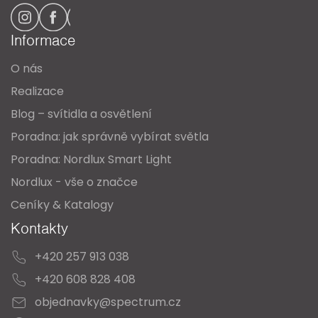
p
a
Informace
t
O nás
í
Realizace
Blog – svítidla a osvětlení
Poradna: jak správně vybírat světla
Poradna: Nordlux Smart Light
Nordlux - vše o značce
Ceníky & Katalogy
Kontakty
+420 257 913 038
+420 608 828 408
objednavky@spectrum.cz