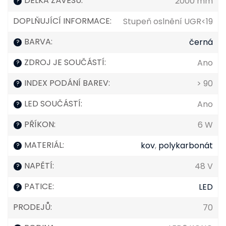
DÉLKA ZÁVĚSU
:
2000 mm
?
DOPLŇUJÍCÍ INFORMACE
:
Stupeň oslnění UGR<19
BARVA
:
černá
?
ZDROJ JE SOUČÁSTÍ
:
Ano
?
INDEX PODÁNÍ BAREV
:
> 90
?
LED SOUČÁSTÍ
:
Ano
?
PŘÍKON
:
6 W
?
MATERIÁL
:
kov
,
polykarbonát
?
NAPĚTÍ
:
48 V
?
PATICE
:
LED
?
PRODEJŮ
:
70