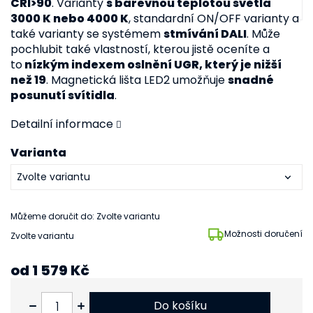
CRI>90
. Varianty
s barevnou teplotou světla
3000 K nebo 4000 K
, standardní ON/OFF varianty a
také varianty se systémem
stmívání DALI
. Může
pochlubit také vlastností, kterou jistě oceníte a
to
nízkým indexem oslnění UGR, který je nižší
než 19
. Magnetická lišta LED2 umožňuje
snadné
posunutí svítidla
.
Detailní informace
Varianta
Můžeme doručit do:
Zvolte variantu
Možnosti doručení
Zvolte variantu
od
1 579 Kč
od
1 305 Kč
bez DPH
Do košíku