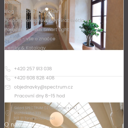
Realizace
Blog – svítidla a osvětlení
Poradna: jak správně vybírat světla
Poradna: Nordlux Smart Light
Nordlux - vše o značce
Ceníky & Katalogy
Kontakty
+420 257 913 038
+420 608 828 408
objednavky@spectrum.cz
Pracovní dny 8–15 hod
Sklad SPECTRUM CZ (Shipmall s.r.o.)
Vrchlického 323
517 21 Týniště nad Orlicí
O nákupu