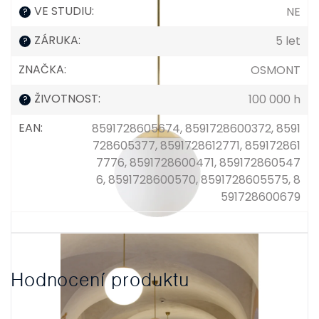
VE STUDIU
:
NE
?
ZÁRUKA
:
5 let
?
ZNAČKA
:
OSMONT
ŽIVOTNOST
:
100 000 h
?
EAN
:
8591728605674, 8591728600372, 8591
728605377, 8591728612771, 859172861
7776, 8591728600471, 859172860547
6, 8591728600570, 8591728605575, 8
591728600679
Hodnocení produktu