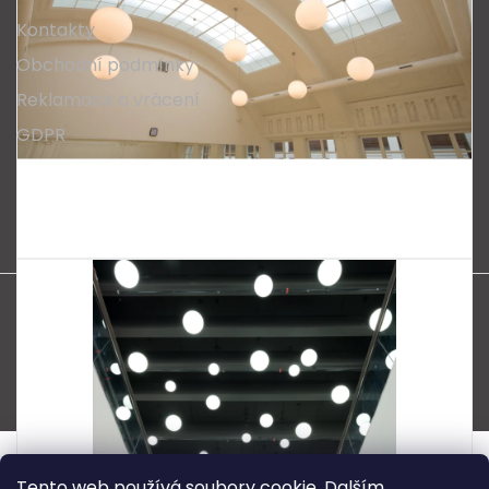
Kontakty
Obchodní podmínky
Reklamace a vrácení
GDPR
Oblíbené série svítidel:
Nordlux Alton
Nordlux Milford
Nordlux Oja
Nordlux Ellen
Nordlux Explore
Nordlux Landon
Vytvořil Shoptet
Copyright 2026
SPECTRUM CZ s.r.o.
. Všechna práva
vyhrazena.
Tento web používá soubory cookie. Dalším