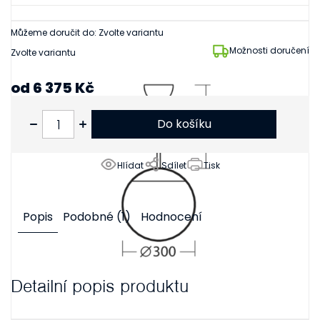
Můžeme doručit do:
Zvolte variantu
Možnosti doručení
Zvolte variantu
od
6 375 Kč
od
5 269 Kč
bez DPH
Do košíku
Hlídat
Sdílet
Tisk
Popis
Podobné (1)
Hodnocení
Detailní popis produktu