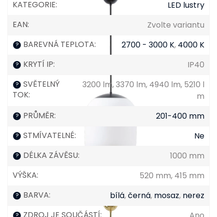
KATEGORIE
:
LED lustry
EAN
:
Zvolte variantu
BAREVNÁ TEPLOTA
:
2700 - 3000 K
,
4000 K
?
KRYTÍ IP
:
IP40
?
SVĚTELNÝ
3200 lm, 3370 lm, 4940 lm, 5210 l
?
TOK
:
m
PRŮMĚR
:
201-400 mm
?
STMÍVATELNÉ
:
Ne
?
DÉLKA ZÁVĚSU
:
1000 mm
?
VÝŠKA
:
520 mm, 415 mm
BARVA
:
bílá
,
černá
,
mosaz
,
nerez
?
ZDROJ JE SOUČÁSTÍ
:
Ano
?