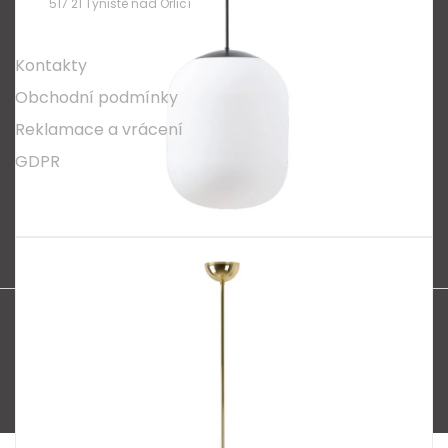
517 21 Týniště nad Orlicí
O nákupu
Kontakty
Obchodní podmínky
Reklamace a vrácení
GDPR
Oblíbené série svítidel:
Nordlux Alton
Nordlux Milford
Nordlux Oja
Nordlux Ellen
Nordlux Explore
Nordlux Landon
Vytvořil Shoptet
Copyright 2026
SPECTRUM CZ s.r.o.
. Všechna práva
vyhrazena.