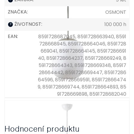
ZNAČKA
:
OSMONT
ŽIVOTNOST
:
100 000 h
?
EAN
:
8591728687045, 8591728663940, 8591
728668945, 8591728664046, 8591728
669041, 8591728664145, 85917286691
40, 8591728664237, 8591728669249, 8
591728664343, 8591728669348, 85917
28664442, 8591728669447, 85917286
64596, 8591728669591, 859172866474
9, 8591728669744, 8591728664893, 85
91728669898, 8591728682040
Hodnocení produktu