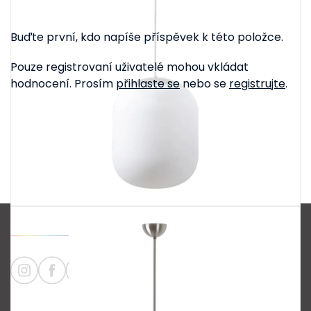
Buďte první, kdo napíše příspěvek k této položce.
Pouze registrovaní uživatelé mohou vkládat
hodnocení. Prosím
přihlaste se
nebo se
registrujte
.
Z
á
p
a
Informace
t