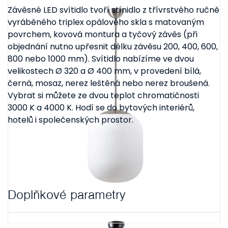
Závěsné LED svítidlo tvoří stínidlo z třívrstvého ručně
vyráběného triplex opálového skla s matovaným
povrchem, kovová montura a tyčový závěs (při
objednání nutno upřesnit délku závěsu 200, 400, 600,
800 nebo 1000 mm). Svítidlo nabízíme ve dvou
velikostech Ø 320 a Ø 400 mm, v provedení bílá,
černá, mosaz, nerez leštěná nebo nerez broušená.
Vybrat si můžete ze dvou teplot chromatičnosti
3000 K a 4000 K. Hodí se do bytových interiérů,
hotelů i společenských prostor.
Doplňkové parametry