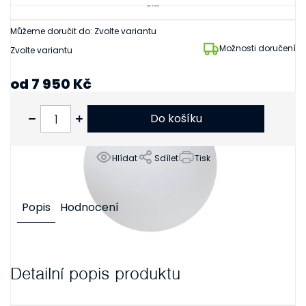
Můžeme doručit do:
Zvolte variantu
Možnosti doručení
Zvolte variantu
od
7 950 Kč
od
6 570 Kč
bez DPH
Do košíku
Hlídat
Sdílet
Tisk
Popis
Hodnocení
Detailní popis produktu