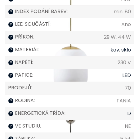
INDEX PODÁNÍ BAREV
:
min. 80
?
LED SOUČÁSTÍ
:
Ano
?
PŘÍKON
:
29 W, 44 W
?
MATERIÁL
:
kov
,
sklo
?
NAPĚTÍ
:
230 V
?
PATICE
:
LED
?
PRODEJŮ
:
70
RODINA
:
TANIA
?
ENERGETICKÁ TŘÍDA
:
D
?
VE STUDIU
:
NE
?
ZÁRUKA
:
5 let
?