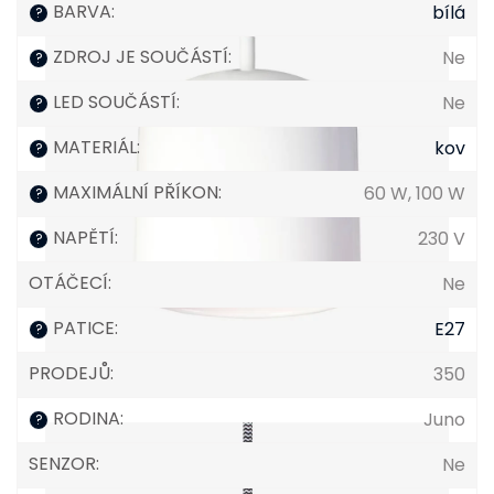
BARVA
:
bílá
?
ZDROJ JE SOUČÁSTÍ
:
Ne
?
LED SOUČÁSTÍ
:
Ne
?
MATERIÁL
:
kov
?
MAXIMÁLNÍ PŘÍKON
:
60 W, 100 W
?
NAPĚTÍ
:
230 V
?
OTÁČECÍ
:
Ne
PATICE
:
E27
?
PRODEJŮ
:
350
RODINA
:
Juno
?
SENZOR
:
Ne