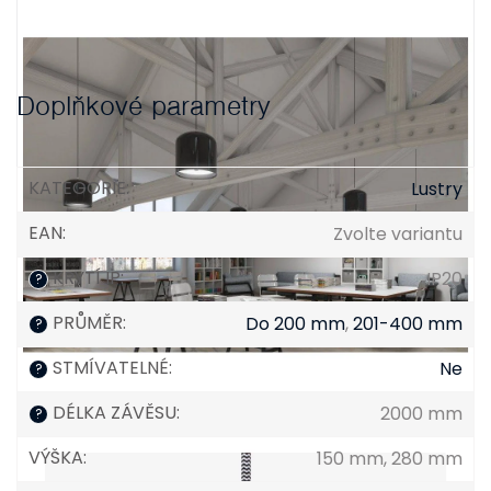
Doplňkové parametry
KATEGORIE
:
Lustry
EAN
:
Zvolte variantu
KRYTÍ IP
:
IP20
?
PRŮMĚR
:
Do 200 mm
,
201-400 mm
?
STMÍVATELNÉ
:
Ne
?
DÉLKA ZÁVĚSU
:
2000 mm
?
VÝŠKA
:
150 mm, 280 mm