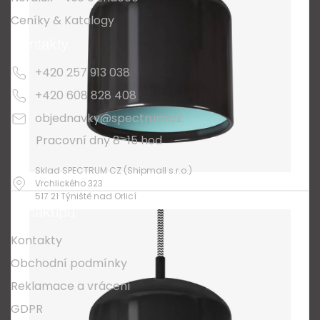
Ceníky & Katalogy
Kontakty
+420 257 913 038
+420 608 828 408
objednavky@spectrum.cz
Pracovní dny 8–15 hod
Sklad SPECTRUM CZ (Shipmall s.r.o.)
Vrchlického 323
517 21 Týniště nad Orlicí
O nákupu
Kontakty
Obchodní podmínky
Reklamace a vrácení
GDPR