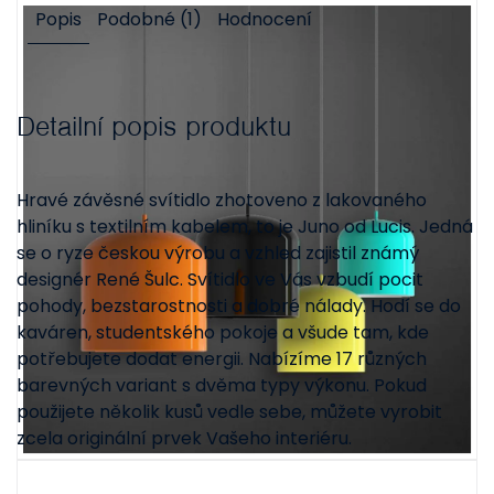
Popis
Podobné (1)
Hodnocení
Detailní popis produktu
Hravé závěsné svítidlo zhotoveno z lakovaného
hliníku s textilním kabelem, to je Juno od Lucis. Jedná
se o ryze českou výrobu a vzhled zajistil známý
designér René Šulc. Svítidlo ve Vás vzbudí pocit
pohody, bezstarostnosti a dobré nálady. Hodí se do
kaváren, studentského pokoje a všude tam, kde
potřebujete dodat energii. Nabízíme 17 různých
barevných variant s dvěma typy výkonu. Pokud
použijete několik kusů vedle sebe, můžete vyrobit
zcela originální prvek Vašeho interiéru.