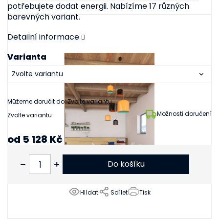
potřebujete dodat energii. Nabízíme 17 různých
barevných variant.
Detailní informace
Varianta
Můžeme doručit do:
Zvolte variantu
Možnosti doručení
Zvolte variantu
od
5 128 Kč
od
4 238 Kč
bez DPH
Do košíku
Hlídat
Sdílet
Tisk