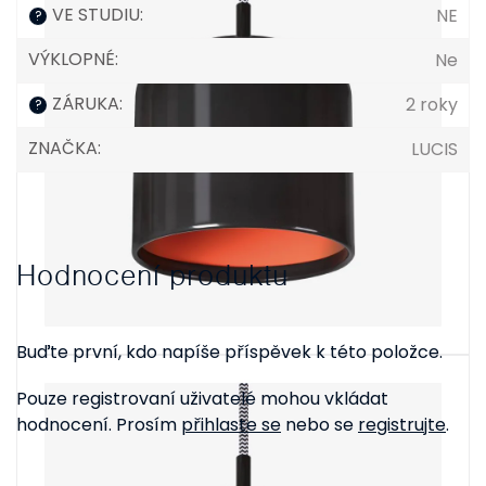
VE STUDIU
:
NE
?
VÝKLOPNÉ
:
Ne
ZÁRUKA
:
2 roky
?
ZNAČKA
:
LUCIS
Hodnocení produktu
Buďte první, kdo napíše příspěvek k této položce.
Pouze registrovaní uživatelé mohou vkládat
hodnocení. Prosím
přihlaste se
nebo se
registrujte
.