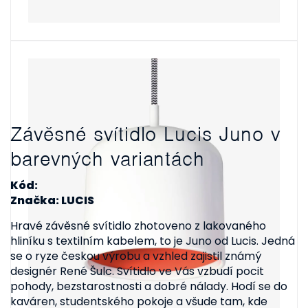
Závěsné svítidlo Lucis Juno v
barevných variantách
Kód:
Značka: LUCIS
Hravé závěsné svítidlo zhotoveno z lakovaného
hliníku s textilním kabelem, to je Juno od Lucis. Jedná
se o ryze českou výrobu a vzhled zajistil známý
designér René Šulc. Svítidlo ve Vás vzbudí pocit
pohody, bezstarostnosti a dobré nálady. Hodí se do
kaváren, studentského pokoje a všude tam, kde