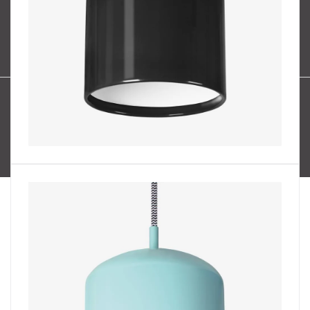
Oblíbené série svítidel:
Nordlux Alton
Nordlux Milford
Nordlux Oja
Nordlux Ellen
Nordlux Explore
Nordlux Landon
Vytvořil Shoptet
Copyright 2026
SPECTRUM CZ s.r.o.
. Všechna práva
vyhrazena.