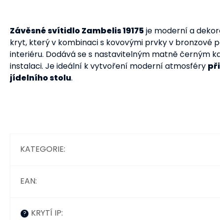
Závěsné svítidlo Zambelis 19175
je moderní a dekora
kryt, který v kombinaci s kovovými prvky v bronzové
interiéru. Dodává se s nastavitelným matně černým kabe
instalaci. Je ideální k vytvoření moderní atmosféry
př
jídelního stolu
.
KATEGORIE
:
EAN
:
KRYTÍ IP
:
?