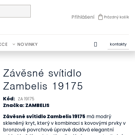
Přihlášení
Prázdný košík
NÁKUPNÍ
KOŠÍK
KCE
NOVINKY
kontakty
Závěsné svítidlo
Zambelis 19175
Kód:
ZA 19175
Značka: ZAMBELIS
Závěsné svítidlo Zambelis 19175
má modrý
skleněný kryt, který v kombinaci s kovovými prvky v
bronzové povrchové úpravě dodává elegantní