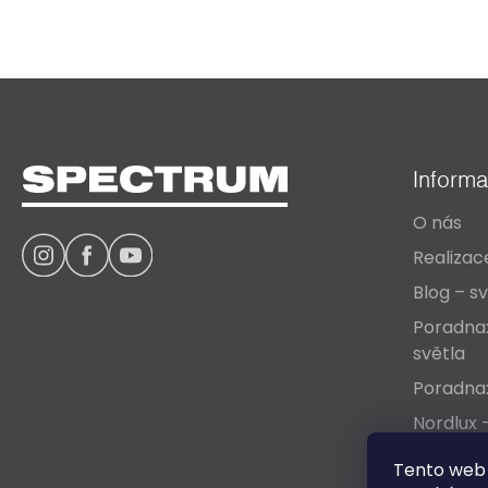
Z
á
Inform
p
O nás
a
Realizac
t
Blog – sv
í
Poradna:
světla
Poradna:
Nordlux 
Ceníky &
Tento web 