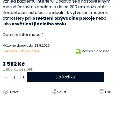
vzhled každému interiéru. Dodává se s nastavitelným
matně černým kabelem o délce 200 cm, což nabízí
flexibilitu při instalaci. Je ideální k vytvoření moderní
atmosféry
při osvětlení obývacího pokoje
nebo
jako
osvětlení jídelního stolu
.
Detailní informace
Můžeme doručit do:
28.8.2026
Skladem u dodavatele
Možnosti doručení
3 582 Kč
2 960 Kč bez DPH
Do košíku
Hlídat
Sdílet
Tisk