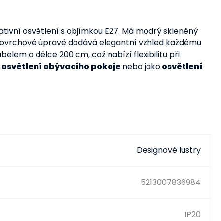
tivní osvětlení s objímkou ​​E27. Má modrý skleněný
 povrchové úpravě dodává elegantní vzhled každému
lem o délce 200 cm, což nabízí flexibilitu při
i osvětlení obývacího pokoje
nebo jako
osvětlení
Designové lustry
5213007836984
IP20