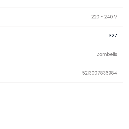
220 - 240 V
E27
Zambelis
5213007836984