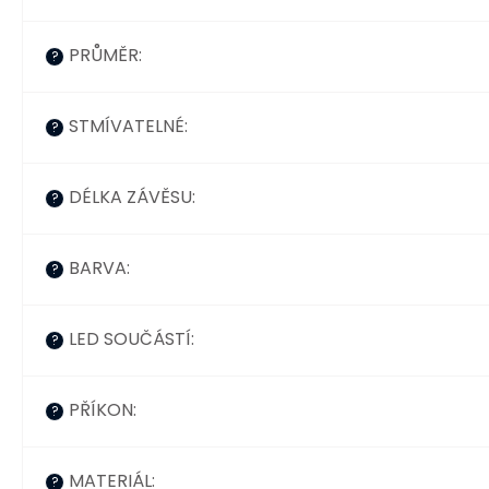
PRŮMĚR
:
?
STMÍVATELNÉ
:
?
DÉLKA ZÁVĚSU
:
?
BARVA
:
?
LED SOUČÁSTÍ
:
?
PŘÍKON
:
?
MATERIÁL
:
?