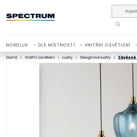
Přejít na obsah
NORDLUX
DLE MÍSTNOSTÍ
VNITŘNÍ OSVĚTLENÍ
Domů
Vnitřní osvětlení
Lustry
Designové lustry
Závěsné 