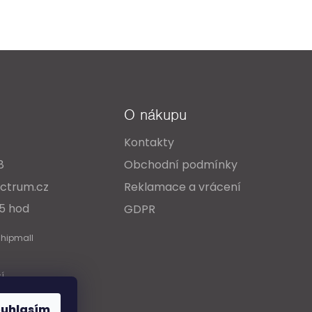
O nákupu
Kontakty
8
Obchodní podmínky
ctrum.cz
Reklamace a vrácení
15 hod
GDPR
Shipmall
cí
ouhlasím