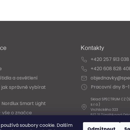
ace
Kontakty
+420 257 913 038
e
+420 608 828 40
ítidla a osvětlení
objednavky@spe
Pracovní dny 8–
 jak správně vybírat
Sklad SPECTRUM CZ (
 Nordlux Smart Light
s.r.o.)
Vrchlického 323
- vše o značce
517 21 Týniště nad Orli
 Katalogy
používá soubory cookie. Dalším
Odmítnout
S