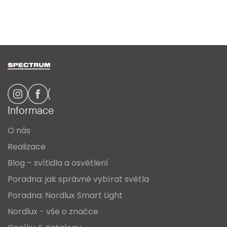
Z
á
p
a
Informace
t
O nás
í
Realizace
Blog – svítidla a osvětlení
Poradna: jak správně vybírat světla
Poradna: Nordlux Smart Light
Nordlux - vše o značce