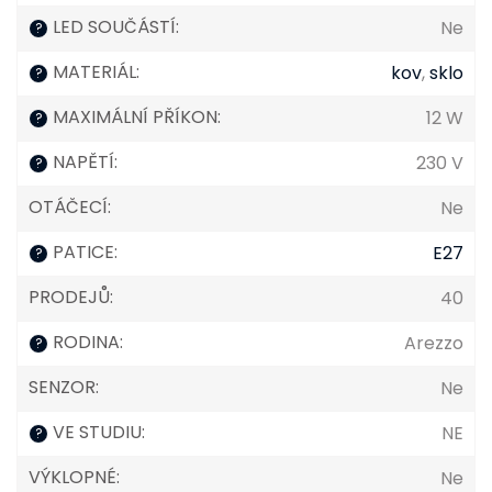
LED SOUČÁSTÍ
:
Ne
?
MATERIÁL
:
kov
,
sklo
?
MAXIMÁLNÍ PŘÍKON
:
12 W
?
NAPĚTÍ
:
230 V
?
OTÁČECÍ
:
Ne
PATICE
:
E27
?
PRODEJŮ
:
40
RODINA
:
Arezzo
?
SENZOR
:
Ne
VE STUDIU
:
NE
?
VÝKLOPNÉ
:
Ne