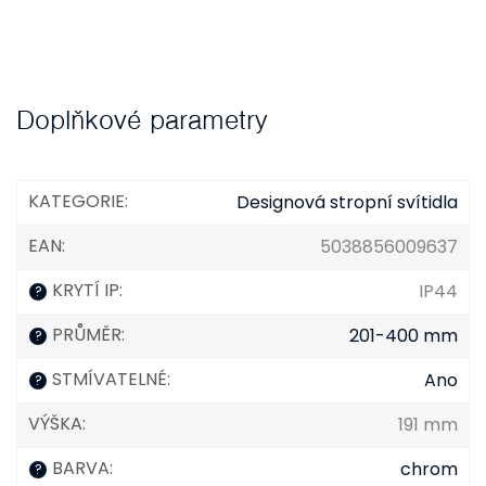
Doplňkové parametry
KATEGORIE
:
Designová stropní svítidla
EAN
:
5038856009637
KRYTÍ IP
:
IP44
?
PRŮMĚR
:
201-400 mm
?
STMÍVATELNÉ
:
Ano
?
VÝŠKA
:
191 mm
BARVA
:
chrom
?