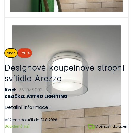
akce
–20 %
Designové koupelnové stropní
svítidlo Arezzo
Kód:
AS 1049003
Značka: ASTRO LIGHTING
Detailní informace
Můžeme doručit do:
12.8.2026
Skladem
(1 ks)
Možnosti doručení