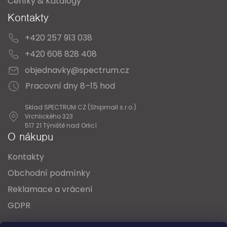
Ceníky & Katalogy
Kontakty
+420 257 913 038
+420 608 828 408
objednavky@spectrum.cz
Pracovní dny 8–15 hod
Sklad SPECTRUM CZ (Shipmall s.r.o.)
Vrchlického 323
517 21 Týniště nad Orlicí
O nákupu
Kontakty
Obchodní podmínky
Reklamace a vrácení
GDPR