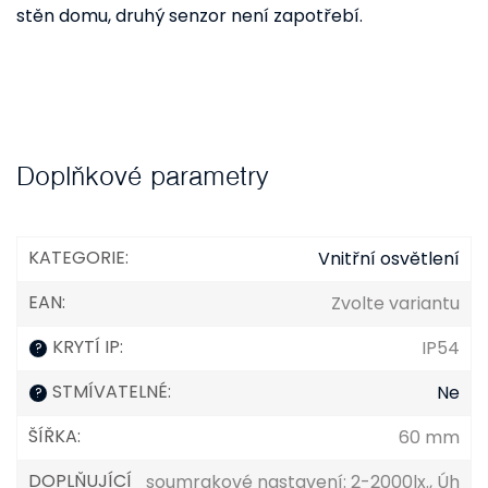
stěn domu, druhý senzor není zapotřebí.
Doplňkové parametry
KATEGORIE
:
Vnitřní osvětlení
EAN
:
Zvolte variantu
KRYTÍ IP
:
IP54
?
STMÍVATELNÉ
:
Ne
?
ŠÍŘKA
:
60 mm
DOPLŇUJÍCÍ
soumrakové nastavení: 2-2000lx., Úh