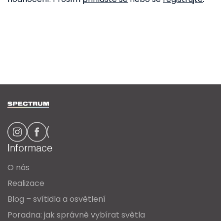
Z
á
p
a
Informace
t
O nás
í
Realizace
Blog – svítidla a osvětlení
Poradna: jak správně vybírat světla