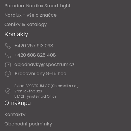
Poradna: Nordlux Smart Light
Nordlux - vše o značce
Ceníky & Katalogy
Kontakty
+420 257 913 038
+420 608 828 408
objednavky@spectrum.cz
Pracovní dny 8–15 hod
Sklad SPECTRUM CZ (Shipmall s.r.o.)
Vrchlického 323
517 21 Týniště nad Orlicí
O nákupu
Kontakty
Obchodní podmínky