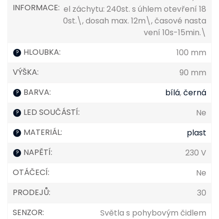
INFORMACE
:
el záchytu: 240st. s úhlem otevření 18
0st.\, dosah max. 12m\, časové nasta
vení 10s-15min.\
HLOUBKA
:
100 mm
?
VÝŠKA
:
90 mm
BARVA
:
bílá
,
černá
?
LED SOUČÁSTÍ
:
Ne
?
MATERIÁL
:
plast
?
NAPĚTÍ
:
230 V
?
OTÁČECÍ
:
Ne
PRODEJŮ
:
30
SENZOR
:
Světla s pohybovým čidlem