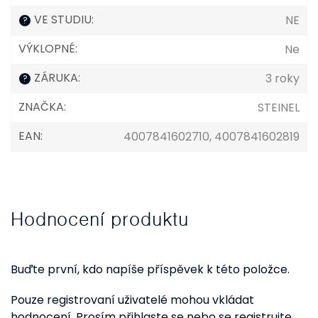
VE STUDIU
:
NE
?
VÝKLOPNÉ
:
Ne
ZÁRUKA
:
3 roky
?
ZNAČKA
:
STEINEL
EAN
:
4007841602710, 4007841602819
Hodnocení produktu
Buďte první, kdo napíše příspěvek k této položce.
Pouze registrovaní uživatelé mohou vkládat
hodnocení. Prosím
přihlaste se
nebo se
registrujte
.