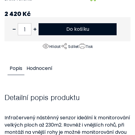
2 420 Kč
2 000 Kč bez DPH
Do košíku
Hlídat
Sdílet
Tisk
Popis
Hodnocení
Detailní popis produktu
Infračervený nástěnný senzor ideální k monitorování
velkých ploch až 230m2. Rovněž i vnějších rohů, při
montáži na vnější rohy je možné monitorování dvou