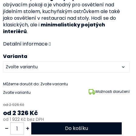
obývacím pokoji a je vhodný pro osvětlení nad
jídelním stolem, kuchyňským ostrůvkem ale také
jako osvětlení v restauraci nad stoly. Hodí se do
klasických, ale i
minimalisticky pojatých
interiérů
.
Detailní informace
Varianta
Můžeme doručit do:
Zvolte variantu
Možnosti doručení
Zvolte variantu
od 2 926 Kč
od
2 326 Kč
od
1 922 Kč
bez DPH
Do košíku