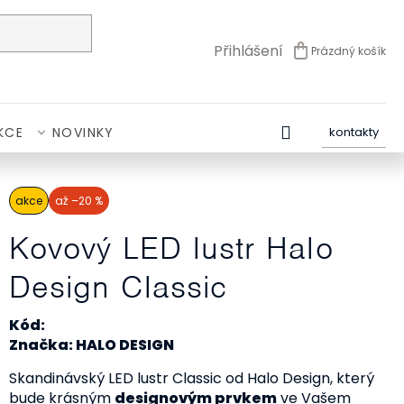
Přihlášení
Prázdný košík
NÁKUPNÍ
KOŠÍK
KCE
NOVINKY
kontakty
akce
až –20 %
Kovový LED lustr Halo
Design Classic
Kód:
Značka: HALO DESIGN
Skandinávský LED lustr Classic od Halo Design, který
bude krásným
designovým prvkem
ve Vašem