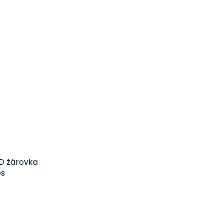
D žárovka
es