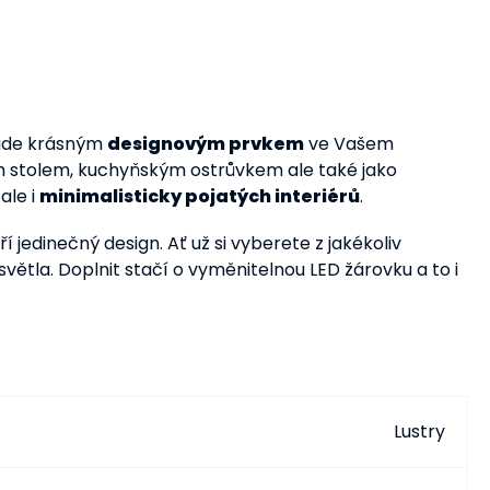
 bude krásným
designovým prvkem
ve Vašem
ím stolem, kuchyňským ostrůvkem ale také jako
ale i
minimalisticky pojatých interiérů
.
edinečný design. Ať už si vyberete z jakékoliv
větla. Doplnit stačí o vyměnitelnou LED žárovku a to i
Lustry