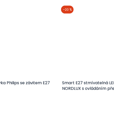
akce
–20 %
ka Philips se závitem E27
Smart E27 stmívatelná LE
NORDLUX s ovládáním př
Bluetooth
Detail
Do košíku
48 Kč
192 Kč
od