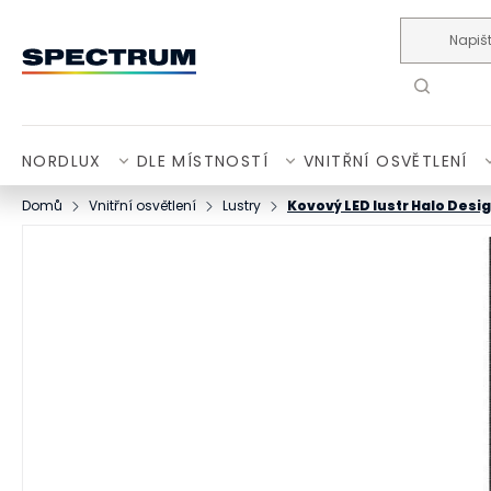
Přejít na obsah
NORDLUX
DLE MÍSTNOSTÍ
VNITŘNÍ OSVĚTLENÍ
Domů
Vnitřní osvětlení
Lustry
Kovový LED lustr Halo Desig