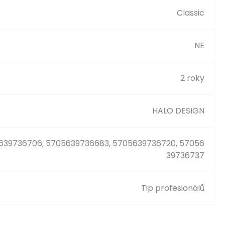
Classic
NE
2 roky
HALO DESIGN
639736706, 5705639736683, 5705639736720, 57056
39736737
Tip profesionálů