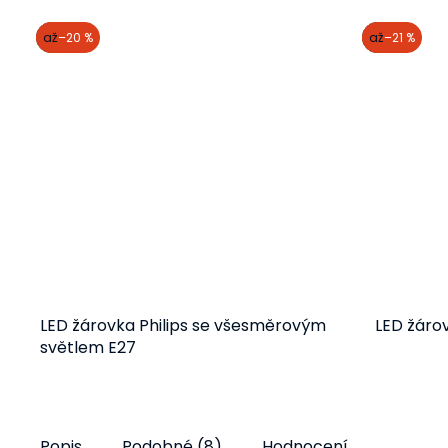
akce
až
–20 %
akce
až
–21 %
LED žárovka Philips se všesměrovým
LED žárov
světlem E27
Detail
77 Kč
od
Popis
Podobné (8)
Hodnocení