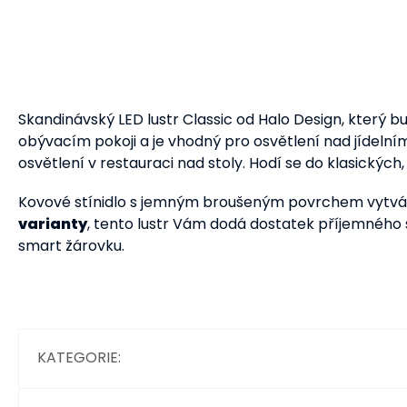
Skandinávský LED lustr Classic od Halo Design, který
obývacím pokoji a je vhodný pro osvětlení nad jídeln
osvětlení v restauraci nad stoly. Hodí se do klasických, 
Kovové stínidlo s jemným broušeným povrchem vytváří j
varianty
, tento lustr Vám dodá dostatek příjemného s
smart žárovku.
KATEGORIE
: