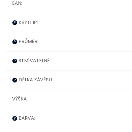
EAN
:
KRYTÍ IP
:
?
PRŮMĚR
:
?
STMÍVATELNÉ
:
?
DÉLKA ZÁVĚSU
:
?
VÝŠKA
:
BARVA
:
?