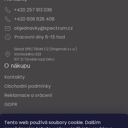
+420 257 913 038
+420 608 828 408
objednavky@spectrum.cz
Pracovní dny 8–15 hod
Sklad SPECTRUM CZ (Shipmall s.r.o.)
Vrchlického 323
517 21 Týniště nad Orlicí
O nákupu
Kontakty
Obchodní podmínky
Reklamace a vrácení
GDPR
Oblíbené série svítidel:
Nordlux Alton
Tento web používá soubory cookie. Dalším