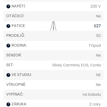
NAPĚTÍ
:
230 V
?
OTÁČECÍ
:
Ne
PATICE
:
E27
?
PRODEJŮ
:
50
RODINA
:
Tripod
?
SENZOR
:
Ne
SET
:
Silvia, Carmina, EOS, Conia
VE STUDIU
:
NE
?
VÝKLOPNÉ
:
Ne
VYPÍNAČ
:
na kabelu
ZÁRUKA
:
2 roky
?