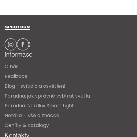
Z
á
p
a
Informace
t
O nás
í
Realizace
Blog – svítidla a osvětlení
Poradna: jak správně vybírat světla
Poradna: Nordlux Smart Light
Nordlux - vše o značce
Ceníky & Katalogy
Kontakty