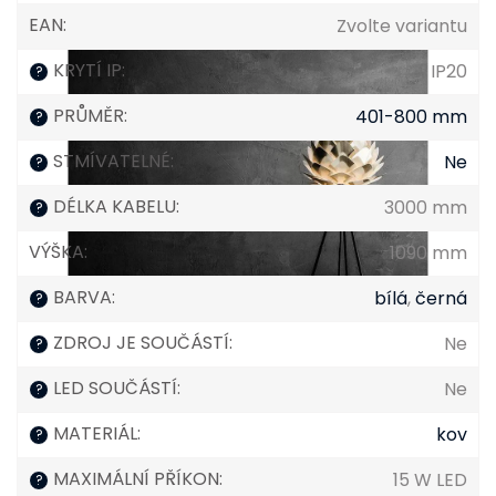
EAN
:
Zvolte variantu
KRYTÍ IP
:
IP20
?
PRŮMĚR
:
401-800 mm
?
STMÍVATELNÉ
:
Ne
?
DÉLKA KABELU
:
3000 mm
?
VÝŠKA
:
1090 mm
BARVA
:
bílá
,
černá
?
ZDROJ JE SOUČÁSTÍ
:
Ne
?
LED SOUČÁSTÍ
:
Ne
?
MATERIÁL
:
kov
?
MAXIMÁLNÍ PŘÍKON
:
15 W LED
?