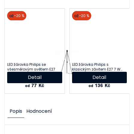
akce
až
–20 %
akce
až
–20 %
LED žárovka Philips se
LED žárovka Philips s
všesměrovým světlem E27
klasickým závitem E27 7 W
nebo 13 W
Detail
Detail
77 Kč
136 Kč
od
od
Popis
Hodnocení