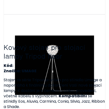
Kovový stojan pro stojací
lampy Tripod floor
Kód:
Značka: UMAGE
Stojan ze série Tripod je určen pro stínidla Umage a
napomáhá k finálnímu dokončení Vaší nové stojací
lampy. K dostání je v černém a bílém provedení,
včetně kabelu s vypínačem.
Kompatibilní
se
stínidly Eos, Aluvia, Carmina, Conia, Silvia, Jazz, Ribbon
a Shade.