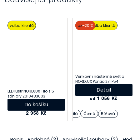
volba klientů
akce
až
–20 %
volba klientů
Venkovní nástěnné světlo
NORDLUX Pontio 27 IP54
Detail
LED lustr NORDLUX Tilo s 5
stínidly 2010483003
1 056 Kč
od
Do košíku
2 958 Kč
Bílá
Černá
Béžová
Popis
Podobné (3)
Související soubory (2)
Hodno