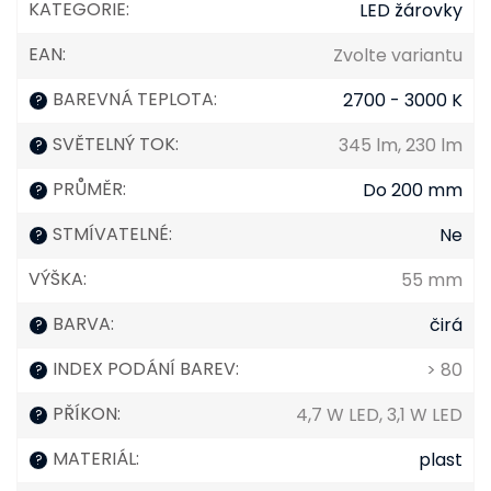
KATEGORIE
:
LED žárovky
EAN
:
Zvolte variantu
BAREVNÁ TEPLOTA
:
2700 - 3000 K
?
SVĚTELNÝ TOK
:
345 lm, 230 lm
?
PRŮMĚR
:
Do 200 mm
?
STMÍVATELNÉ
:
Ne
?
VÝŠKA
:
55 mm
BARVA
:
čirá
?
INDEX PODÁNÍ BAREV
:
> 80
?
PŘÍKON
:
4,7 W LED, 3,1 W LED
?
MATERIÁL
:
plast
?