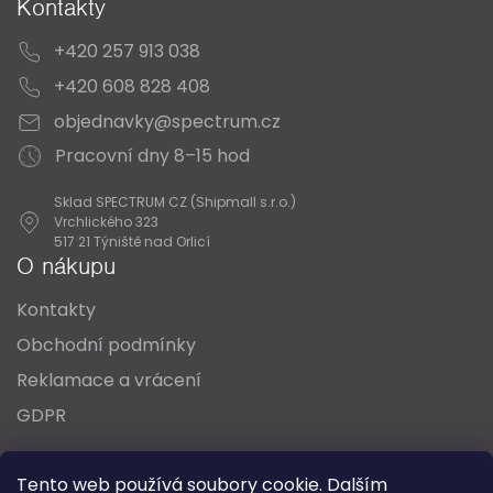
Kontakty
+420 257 913 038
+420 608 828 408
objednavky@spectrum.cz
Pracovní dny 8–15 hod
Sklad SPECTRUM CZ (Shipmall s.r.o.)
Vrchlického 323
517 21 Týniště nad Orlicí
O nákupu
Kontakty
Obchodní podmínky
Reklamace a vrácení
GDPR
Oblíbené série svítidel:
Nordlux Alton
Tento web používá soubory cookie. Dalším