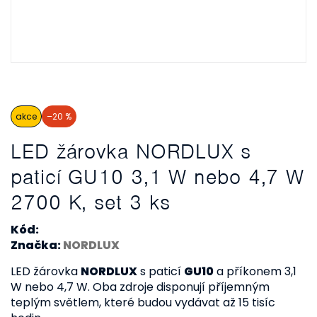
akce
–20 %
LED žárovka NORDLUX s
paticí GU10 3,1 W nebo 4,7 W
2700 K, set 3 ks
Kód:
Značka:
NORDLUX
LED žárovka
NORDLUX
s paticí
GU10
a příkonem 3,1
W nebo 4,7 W. Oba zdroje disponují příjemným
teplým světlem, které budou vydávat až 15 tisíc