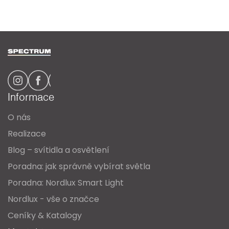
Z
á
p
a
Informace
t
O nás
í
Realizace
Blog – svítidla a osvětlení
Poradna: jak správně vybírat světla
Poradna: Nordlux Smart Light
Nordlux - vše o značce
Ceníky & Katalogy