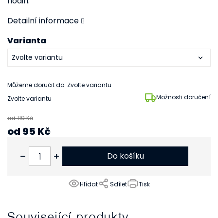
hodin.
Detailní informace
Varianta
Můžeme doručit do:
Zvolte variantu
Možnosti doručení
Zvolte variantu
od 119 Kč
od
95 Kč
od
79 Kč
bez DPH
Do košíku
Hlídat
Sdílet
Tisk
Související produkty