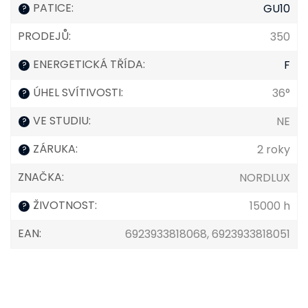
PATICE
:
GU10
?
PRODEJŮ
:
350
ENERGETICKÁ TŘÍDA
:
F
?
ÚHEL SVÍTIVOSTI
:
36°
?
VE STUDIU
:
NE
?
ZÁRUKA
:
2 roky
?
ZNAČKA
:
NORDLUX
ŽIVOTNOST
:
15000 h
?
EAN
:
6923933818068, 6923933818051