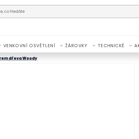
VENKOVNÍ OSVĚTLENÍ
ŽÁROVKY
TECHNICKÉ
A
orem dřeva Woody