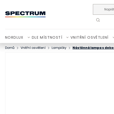
Přejít na obsah
NORDLUX
DLE MÍSTNOSTÍ
VNITŘNÍ OSVĚTLENÍ
Domů
Vnitřní osvětlení
Lampičky
Nástěnná lampa s dek