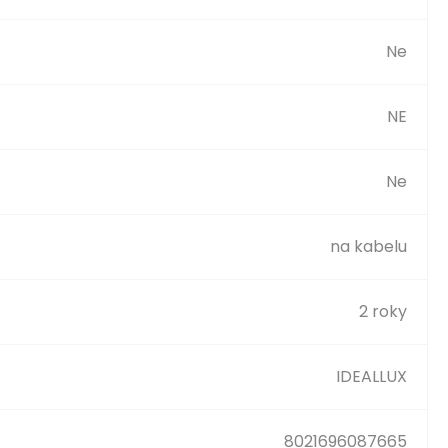
Ne
NE
Ne
na kabelu
2 roky
IDEALLUX
8021696087665