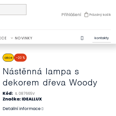
Přihlášení
Prázdný košík
NÁKUPNÍ
KOŠÍK
KCE
NOVINKY
kontakty
akce
–20 %
Nástěnná lampa s
dekorem dřeva Woody
Kód:
IL 087665V
Značka: IDEALLUX
Detailní informace