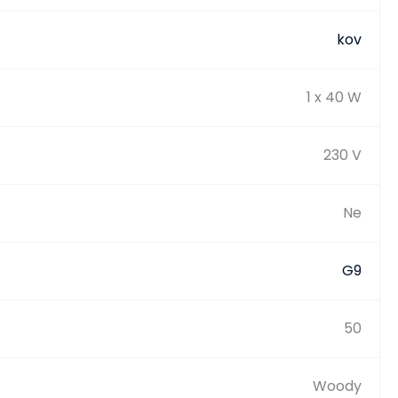
kov
1 x 40 W
230 V
Ne
G9
50
Woody