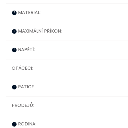
MATERIÁL
:
?
MAXIMÁLNÍ PŘÍKON
:
?
NAPĚTÍ
:
?
OTÁČECÍ
:
PATICE
:
?
PRODEJŮ
:
RODINA
:
?