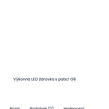
Výkonná LED žárovka s paticí G9
Detail
190 Kč
od
Popis
Podobné (2)
Hodnocení