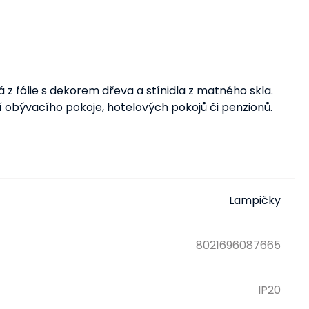
 z fólie s dekorem dřeva a stínidla z matného skla.
í obývacího pokoje, hotelových pokojů či penzionů.
Lampičky
8021696087665
IP20