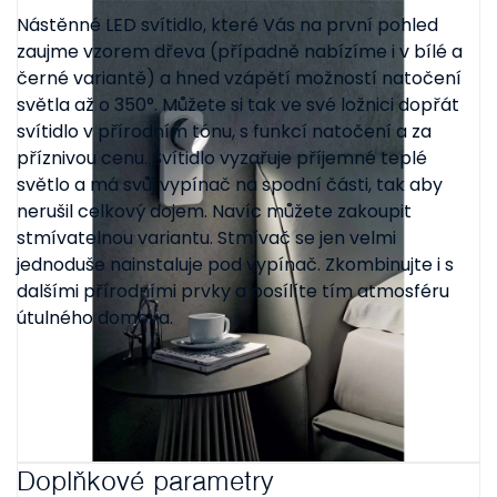
Nástěnné LED svítidlo, které Vás na první pohled
zaujme vzorem dřeva (případně nabízíme i v bílé a
černé variantě) a hned vzápětí možností natočení
světla až o 350°. Můžete si tak ve své ložnici dopřát
svítidlo v přírodním tónu, s funkcí natočení a za
příznivou cenu. Svítidlo vyzařuje příjemné teplé
světlo a má svůj vypínač na spodní části, tak aby
nerušil celkový dojem. Navíc můžete zakoupit
stmívatelnou variantu. Stmívač se jen velmi
jednoduše nainstaluje pod vypínač. Zkombinujte i s
dalšími přírodními prvky a posílíte tím atmosféru
útulného domova.
Doplňkové parametry