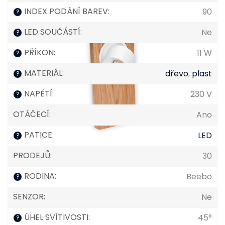
INDEX PODÁNÍ BAREV
:
90
?
LED SOUČÁSTÍ
:
Ne
?
PŘÍKON
:
11 W
?
MATERIÁL
:
dřevo
,
plast
?
NAPĚTÍ
:
230 V
?
OTÁČECÍ
:
Ano
PATICE
:
LED
?
PRODEJŮ
:
30
RODINA
:
Beebo
?
SENZOR
:
Ne
ÚHEL SVÍTIVOSTI
:
45°
?