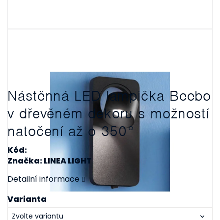
Nástěnná LED lampička Beebo
v dřevěném dekoru s možností
natočení až o 350°
Kód:
Značka: LINEA LIGHT
Detailní informace
Varianta