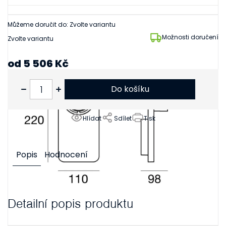
Můžeme doručit do:
Zvolte variantu
Možnosti doručení
Zvolte variantu
od
5 506 Kč
od
4 550 Kč
bez DPH
Do košíku
Hlídat
Sdílet
Tisk
Popis
Hodnocení
Detailní popis produktu