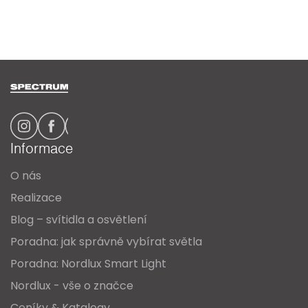
Z
á
p
a
Informace
t
O nás
í
Realizace
Blog – svítidla a osvětlení
Poradna: jak správně vybírat světla
Poradna: Nordlux Smart Light
Nordlux - vše o značce
Ceníky & Katalogy