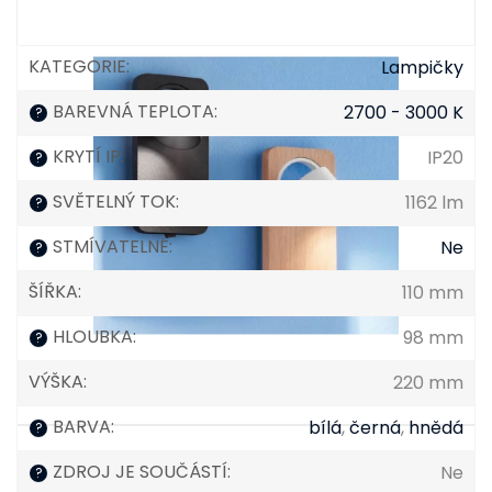
KATEGORIE
:
Lampičky
BAREVNÁ TEPLOTA
:
2700 - 3000 K
?
KRYTÍ IP
:
IP20
?
SVĚTELNÝ TOK
:
1162 lm
?
STMÍVATELNÉ
:
Ne
?
ŠÍŘKA
:
110 mm
HLOUBKA
:
98 mm
?
VÝŠKA
:
220 mm
BARVA
:
bílá
,
černá
,
hnědá
?
ZDROJ JE SOUČÁSTÍ
:
Ne
?