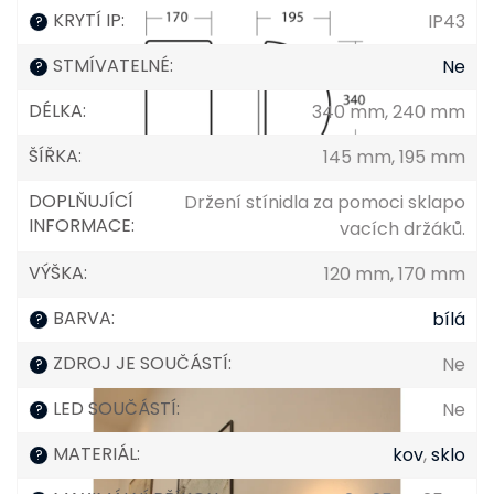
KRYTÍ IP
:
IP43
?
STMÍVATELNÉ
:
Ne
?
DÉLKA
:
340 mm, 240 mm
ŠÍŘKA
:
145 mm, 195 mm
DOPLŇUJÍCÍ
Držení stínidla za pomoci sklapo
INFORMACE
:
vacích držáků.
VÝŠKA
:
120 mm, 170 mm
BARVA
:
bílá
?
ZDROJ JE SOUČÁSTÍ
:
Ne
?
LED SOUČÁSTÍ
:
Ne
?
MATERIÁL
:
kov
,
sklo
?