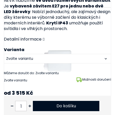
NEVA nabízíme
ve dvou rozměrových variantách
.
Je
vybavené závitem E27 pro jednu nebo dvě
LED žárovky
. Nabízí jednoduchý, ale zajímavý design
díky kterému se výborně začlení do klasických i
moderních interiérů.
Krytí IP43
umožňuje použití
svítidla i ve vlhkých prostorech.
Detailní informace
Varianta
Můžeme doručit do:
Zvolte variantu
Možnosti doručení
Zvolte variantu
od
3 515 Kč
od
2 905 Kč
bez DPH
Do košíku