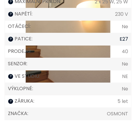
MAXIMÁLNÍ PŘÍKON
:
2 x 25 W, 25 W
?
NAPĚTÍ
:
230 V
?
OTÁČECÍ
:
Ne
PATICE
:
E27
?
PRODEJŮ
:
40
SENZOR
:
Ne
VE STUDIU
:
NE
?
VÝKLOPNÉ
:
Ne
ZÁRUKA
:
5 let
?
ZNAČKA
:
OSMONT