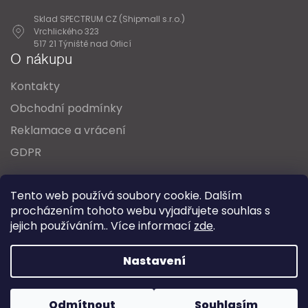
Sklad SPECTRUM CZ (Shipmall s.r.o.)
Vrchlického 323
517 21 Týniště nad Orlicí
O nákupu
Kontakty
Obchodní podmínky
Reklamace a vrácení
GDPR
Oblíbené série svítidel:
Nordlux Alton
Tento web používá soubory cookie. Dalším
Nordlux Milford
Nordlux Oja
Nordlux Ellen
procházením tohoto webu vyjadřujete souhlas s
Nordlux Explore
Nordlux Landon
jejich používáním.. Více informací
zde
.
Vytvořil Shoptet
Nastavení
Copyright 2026
SPECTRUM CZ s.r.o.
. Všechna práva
Odmítnout
Souhlasím