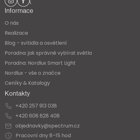
a
Informace
t
O nás
í
Realizace
Blog – svítidla a osvětlení
Poradna: jak správně vybírat světla
Poradna: Nordlux Smart Light
Nordlux - vše o značce
Ceníky & Katalogy
Kontakty
+420 257 913 038
+420 608 828 408
objednavky@spectrum.cz
Pracovní dny 8–15 hod