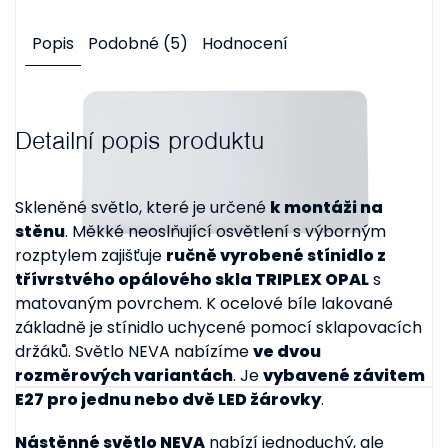
Popis
Podobné (5)
Hodnocení
Detailní popis produktu
Skleněné světlo, které je určené
k montáži na
stěnu
. Měkké neoslňující osvětlení s výborným
rozptylem zajišťuje
ručně vyrobené stínidlo z
třívrstvého opálového skla TRIPLEX OPAL
s
matovaným povrchem. K ocelové bíle lakované
základně je stínidlo uchycené pomocí sklapovacích
držáků. Světlo NEVA nabízíme
ve dvou
rozměrových variantách
. Je
vybavené závitem
E27 pro jednu nebo dvě LED žárovky
.
Nástěnné světlo NEVA
nabízí jednoduchý, ale