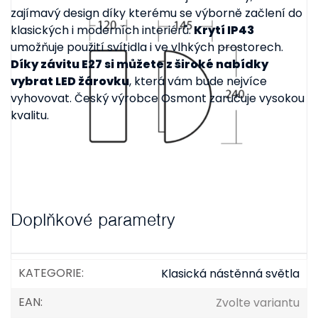
zajímavý design díky kterému se výborně začlení do
klasických i moderních interiérů.
Krytí IP43
umožňuje použití svítidla i ve vlhkých prostorech.
Díky závitu E27 si můžete z široké nabídky
vybrat LED žárovku
, která vám bude nejvíce
vyhovovat. Český výrobce Osmont zaručuje vysokou
kvalitu.
Doplňkové parametry
KATEGORIE
:
Klasická nástěnná světla
EAN
:
Zvolte variantu