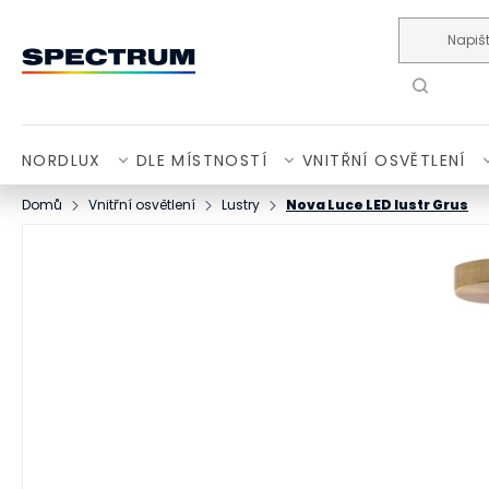
Přejít na obsah
NORDLUX
DLE MÍSTNOSTÍ
VNITŘNÍ OSVĚTLENÍ
Domů
Vnitřní osvětlení
Lustry
Nova Luce LED lustr Grus