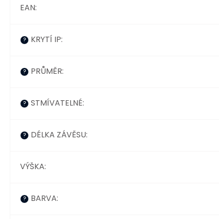
EAN
:
KRYTÍ IP
:
?
PRŮMĚR
:
?
STMÍVATELNÉ
:
?
DÉLKA ZÁVĚSU
:
?
VÝŠKA
:
BARVA
:
?