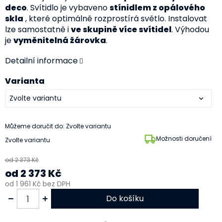
deco
. Svítidlo je vybaveno
stínidlem z opálového
skla
, které optimálně rozprostírá světlo. Instalovat
lze samostatně i
ve skupině více svítidel
. Výhodou
je
vyměnitelná žárovka
.
Detailní informace
Varianta
Můžeme doručit do:
Zvolte variantu
Možnosti doručení
Zvolte variantu
od 2 373 Kč
od
2 373 Kč
od
1 961 Kč
bez DPH
Do košíku