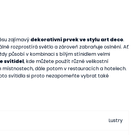
ěsu zajímavý
dekorativní prvek ve stylu art deco
.
álně rozprostírá světlo a zároveň zabraňuje oslnění. Ať
dy působí v kombinaci s bílým stínidlem velmi
e svítidel
, kde můžete použít různé velikostní
h místnostech, dále potom v restauracích a hotelech.
ohoto svítidla si proto nezapomeňte vybrat také
Lustry