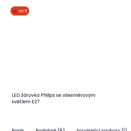
akce
až
–20 %
LED žárovka Philips se všesměrovým
světlem E27
Detail
77 Kč
od
Popis
Podobné (8)
Související soubory (1)