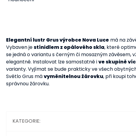
Elegantní lustr Grus výrobce Nova Luce
má na záv
Vybaven je
stínidlem z opálového skla
, které optim
se jedná o variantu s černým či mosazným závěsem, vž
elegantně. Instalovat lze samostatně i
ve skupině víc
varianty. Vyjímat se bude prakticky ve všech obytnýc
Světlo Grus má
vyměnitelnou žárovku
, při koupi t
správnou žárovku.
KATEGORIE
: