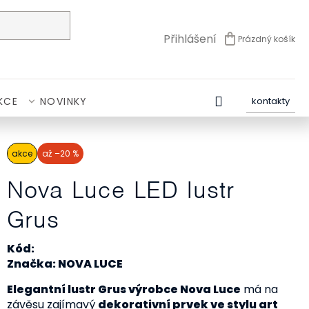
Přihlášení
Prázdný košík
NÁKUPNÍ
KOŠÍK
KCE
NOVINKY
kontakty
akce
až –20 %
Nova Luce LED lustr
Grus
Kód:
Značka: NOVA LUCE
Elegantní lustr Grus výrobce Nova Luce
má na
závěsu zajímavý
dekorativní prvek ve stylu art