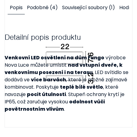
Popis
Podobné (4)
Související soubory (1)
Hodnoc
Detailní popis produktu
Venkovní LED osvětlení na dům Fungo
výrobce
Nova Luce můžete umístit
nad vstupní dveře, k
venkovnímu posezení i na terasu
. LED svítidlo se
dodává ve
více barvách
, které je možné zajímavě
kombinovat. Poskytuje
teplé bílé světlo
, které
navozuje
pocit útulnosti
. Stupeň ochrany krytí je
IP65, což zaručuje vysokou
odolnost vůči
povětrnostním vlivům
.