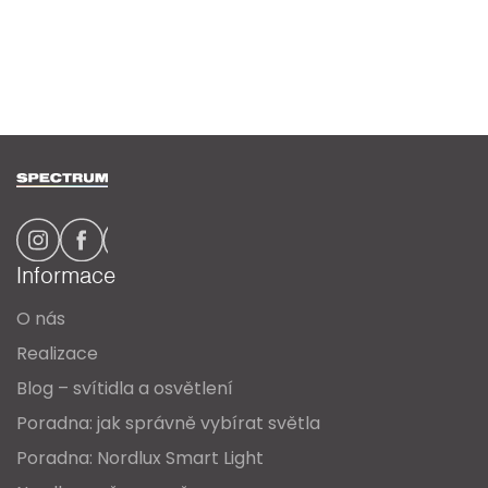
Z
á
p
a
Informace
t
O nás
í
Realizace
Blog – svítidla a osvětlení
Poradna: jak správně vybírat světla
Poradna: Nordlux Smart Light