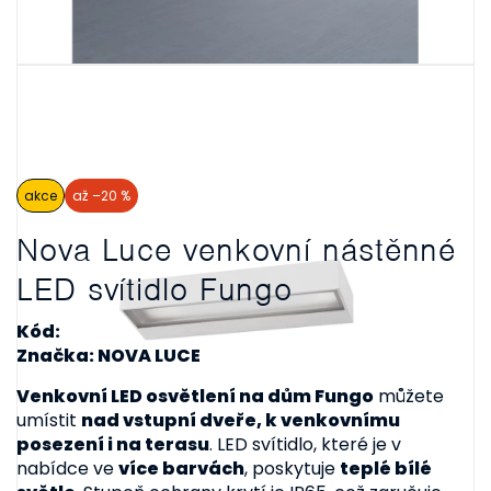
akce
až –20 %
Nova Luce venkovní nástěnné
LED svítidlo Fungo
Kód:
Značka: NOVA LUCE
Venkovní LED osvětlení na dům Fungo
můžete
umístit
nad vstupní dveře, k venkovnímu
posezení i na terasu
. LED svítidlo, které je v
nabídce ve
více barvách
, poskytuje
teplé bílé