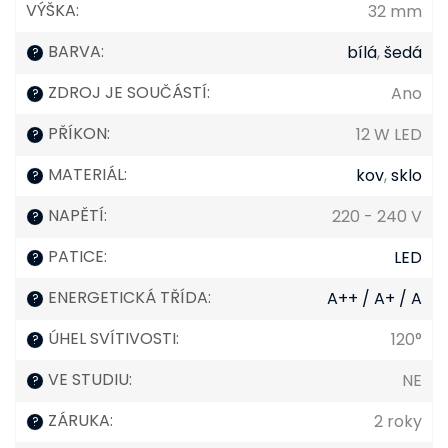
VÝŠKA
:
32 mm
BARVA
:
bílá
,
šedá
?
ZDROJ JE SOUČÁSTÍ
:
Ano
?
PŘÍKON
:
12 W LED
?
MATERIÁL
:
kov
,
sklo
?
NAPĚTÍ
:
220 - 240 V
?
PATICE
:
LED
?
ENERGETICKÁ TŘÍDA
:
A++ / A+ / A
?
ÚHEL SVÍTIVOSTI
:
120°
?
VE STUDIU
:
NE
?
ZÁRUKA
:
2 roky
?