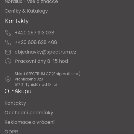
Nordlux - vše o značce
Ceníky & Katalogy
Kontakty
+420 257 913 038
+420 608 828 408
objednavky@spectrum.cz
Pracovní dny 8–15 hod
Sklad SPECTRUM CZ (Shipmall s.r.o.)
Vrchlického 323
517 21 Týniště nad Orlicí
O nákupu
Kontakty
Obchodní podmínky
Reklamace a vrácení
GDPR