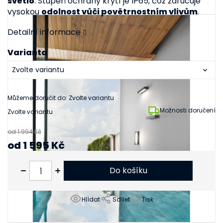
světlo
. Stupeň ochrany krytí je IP65, což zaručuje
vysokou
odolnost vůči povětrnostním vlivům
.
Detailní informace
Varianta
Můžeme doručit do:
Zvolte variantu
Možnosti doručení
Zvolte variantu
od 1 994 Kč
od
1 595 Kč
od
1 318 Kč
bez DPH
Do košíku
Hlídat
Sdílet
Tisk