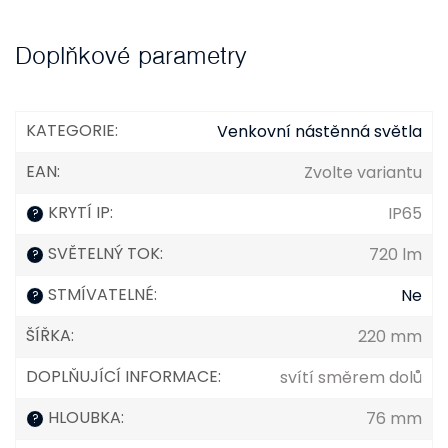
Doplňkové parametry
KATEGORIE
:
Venkovní nástěnná světla
EAN
:
Zvolte variantu
KRYTÍ IP
:
IP65
?
SVĚTELNÝ TOK
:
720 lm
?
STMÍVATELNÉ
:
Ne
?
ŠÍŘKA
:
220 mm
DOPLŇUJÍCÍ INFORMACE
:
svítí směrem dolů
HLOUBKA
:
76 mm
?