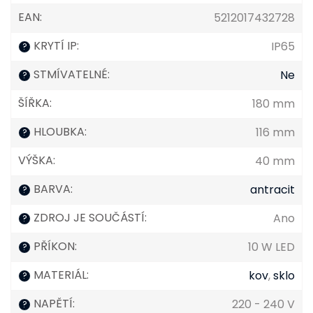
EAN
:
5212017432728
KRYTÍ IP
:
IP65
?
STMÍVATELNÉ
:
Ne
?
ŠÍŘKA
:
180 mm
HLOUBKA
:
116 mm
?
VÝŠKA
:
40 mm
BARVA
:
antracit
?
ZDROJ JE SOUČÁSTÍ
:
Ano
?
PŘÍKON
:
10 W LED
?
MATERIÁL
:
kov
,
sklo
?
NAPĚTÍ
:
220 - 240 V
?