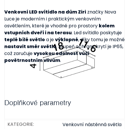
Venkovní LED svítidlo na dům Ziri
značky Nova
Luce je moderním i praktickým venkovním
osvětlením, které je vhodné pro prostory
kolem
vstupních dveří i na terasu
. Led svítidlo poskytuje
teplé bílé světlo
a je
výklopné
, díky tomu je možné
nastavit směr světla
. Stupeň ochrany krytí je IP65,
což zaručuje
vysokou odolnost vůči
povětrnostním vlivům
.
Doplňkové parametry
KATEGORIE
:
Venkovní nástěnná světla