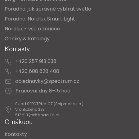
Poradna: jak správně vybírat světla
Poradna: Nordlux Smart Light
Nordlux - vše o značce
Ceníky & Katalogy
Kontakty
+420 257 913 038
+420 608 828 408
objednavky@spectrum.cz
Pracovní dny 8–15 hod
Sklad SPECTRUM CZ (Shipmall s.r.o.)
Vrchlického 323
517 21 Týniště nad Orlicí
O nákupu
Kontakty