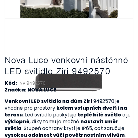
Nova Luce venkovní nástěnné
LED svítidlo Ziri 9492570
Kód:
NV 9492570
Značka: NOVA LUCE
Venkovní LED svítidlo na dům Ziri
9492570 je
vhodné pro prostory
kolem vstupních dveří i na
terasu
. Led svítidlo poskytuje
teplé bílé světlo
a je
výklopné
, díky tomu je možné
nastavit směr
světla
. Stupeň ochrany krytí je IP65, což zaručuje
vysokou odolnost vůči povětrnostním vlivům
.