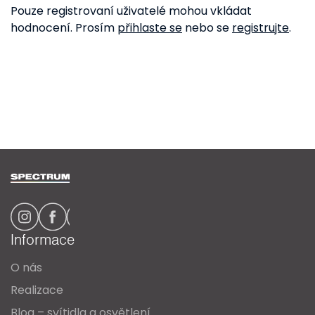
Pouze registrovaní uživatelé mohou vkládat
hodnocení. Prosím
přihlaste se
nebo se
registrujte
.
Z
á
p
a
Informace
t
O nás
í
Realizace
Blog – svítidla a osvětlení