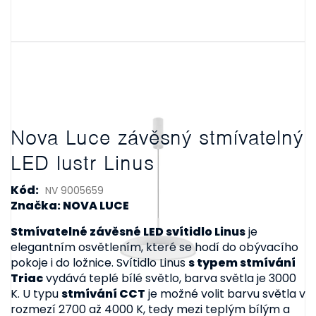
Nova Luce závěsný stmívatelný
LED lustr Linus
Kód:
NV 9005659
Značka: NOVA LUCE
Stmívatelné závěsné LED svítidlo Linus
je
elegantním osvětlením, které se hodí do obývacího
pokoje i do ložnice. Svítidlo Linus
s typem stmívání
Triac
vydává teplé bílé světlo, barva světla je 3000
K. U typu
stmívání CCT
je možné volit barvu světla v
rozmezí 2700 až 4000 K, tedy mezi teplým bílým a