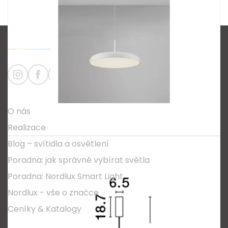
Z
á
p
a
Informace
t
O nás
í
Realizace
Blog – svítidla a osvětlení
Poradna: jak správně vybírat světla
Poradna: Nordlux Smart Light
Nordlux - vše o značce
Ceníky & Katalogy
Kontakty