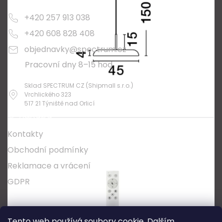
+420 257 913 038
+420 608 828 408
objednavky@spectrum.cz
Pracovní dny 8–15 hod
Sklad SPECTRUM CZ (Shipmall s.r.o.)
Vrchlického 323
517 21 Týniště nad Orlicí
O nákupu
Kontakty
Obchodní podmínky
Reklamace a vrácení
GDPR
Oblíbené série svítidel:
Nordlux Alton
Tento web používá soubory cookie. Dalším