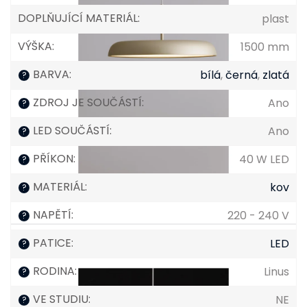
DOPLŇUJÍCÍ MATERIÁL
:
plast
VÝŠKA
:
1500 mm
BARVA
:
bílá
,
černá
,
zlatá
?
ZDROJ JE SOUČÁSTÍ
:
Ano
?
LED SOUČÁSTÍ
:
Ano
?
PŘÍKON
:
40 W LED
?
MATERIÁL
:
kov
?
NAPĚTÍ
:
220 - 240 V
?
PATICE
:
LED
?
RODINA
:
Linus
?
VE STUDIU
:
NE
?