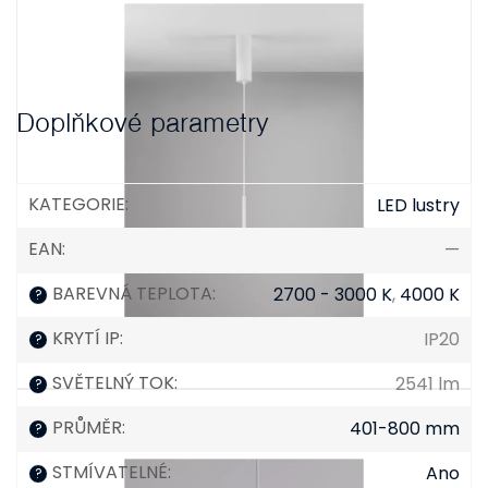
Doplňkové parametry
KATEGORIE
:
LED lustry
EAN
:
—
BAREVNÁ TEPLOTA
:
2700 - 3000 K
,
4000 K
?
KRYTÍ IP
:
IP20
?
SVĚTELNÝ TOK
:
2541 lm
?
PRŮMĚR
:
401-800 mm
?
STMÍVATELNÉ
:
Ano
?