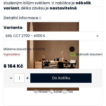
studeným bílým světlem. V nabídce je
několik
variant
, délka závěsu je
nastavitelná
.
Detailní informace
Varianta
Můžeme doručit do:
9.11.2026
Vyprodáno
Možnosti doručení
6 164 Kč
5 094 Kč bez DPH
Do košíku
Hlídat
Sdílet
Tisk