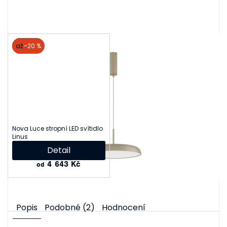
Související produkty
akce
až
–20 %
Nova Luce stropní LED svítidlo
Linus
Detail
4 643 Kč
od
Popis
Podobné (2)
Hodnocení