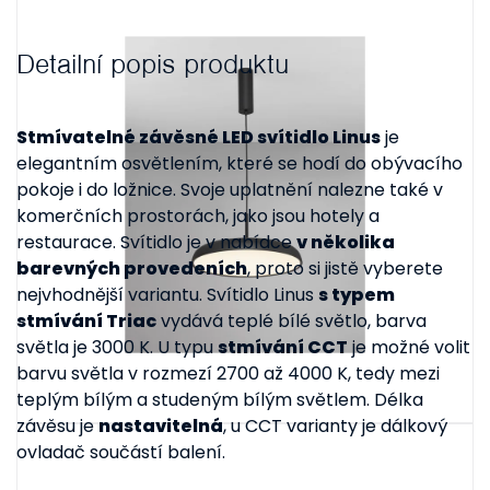
Detailní popis produktu
Stmívatelné závěsné LED svítidlo Linus
je
elegantním osvětlením, které se hodí do obývacího
pokoje i do ložnice. Svoje uplatnění nalezne také v
komerčních prostorách, jako jsou hotely a
restaurace. Svítidlo je v nabídce
v několika
barevných provedeních
, proto si jistě vyberete
nejvhodnější variantu. Svítidlo Linus
s typem
stmívání Triac
vydává teplé bílé světlo, barva
světla je 3000 K. U typu
stmívání CCT
je možné volit
barvu světla v rozmezí 2700 až 4000 K, tedy mezi
teplým bílým a studeným bílým světlem. Délka
závěsu je
nastavitelná
, u CCT varianty je dálkový
ovladač součástí balení.