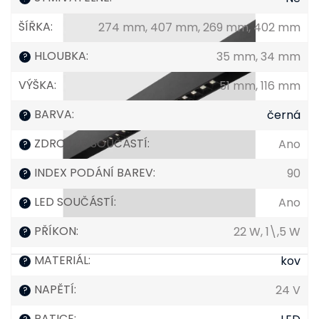
ŠÍŘKA
:
274 mm, 407 mm, 269 mm, 402 mm
HLOUBKA
:
35 mm, 34 mm
?
VÝŠKA
:
51 mm, 116 mm
BARVA
:
černá
?
ZDROJ JE SOUČÁSTÍ
:
Ano
?
INDEX PODÁNÍ BAREV
:
90
?
LED SOUČÁSTÍ
:
Ano
?
PŘÍKON
:
22 W, 1\,5 W
?
MATERIÁL
:
kov
?
NAPĚTÍ
:
24 V
?
PATICE
: