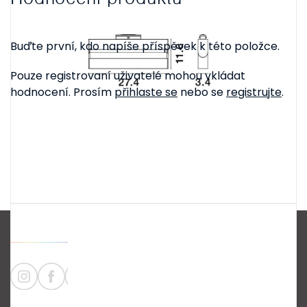
Buďte první, kdo napíše příspěvek k této položce.
Pouze registrovaní uživatelé mohou vkládat
hodnocení. Prosím
přihlaste se
nebo se
registrujte
.
Z
á
p
a
Informace