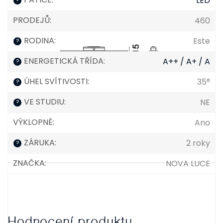
LED
?
PRODEJŮ
:
460
RODINA
:
Este
?
ENERGETICKÁ TŘÍDA
:
A++ / A+ / A
?
ÚHEL SVÍTIVOSTI
:
35°
?
VE STUDIU
:
NE
?
VÝKLOPNÉ
:
Ano
ZÁRUKA
:
2 roky
?
ZNAČKA
:
NOVA LUCE
Hodnocení produktu