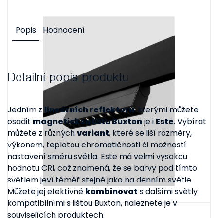
Popis
Hodnocení
Detailní popis produktu
Jedním z
lineárních reflektorů
, kterými můžete
osadit
magnetickou lištu Buxton
je i
Este
. Vybírat
můžete z různých
variant
, které se liší rozměry,
výkonem, teplotou chromatičnosti či možností
nastavení směru světla. Este má velmi vysokou
hodnotu CRI, což znamená, že se barvy pod tímto
světlem jeví téměř stejně jako na denním světle.
Můžete jej efektivně
kombinovat
s dalšími světly
kompatibilními s lištou Buxton, naleznete je v
souvisejících produktech.