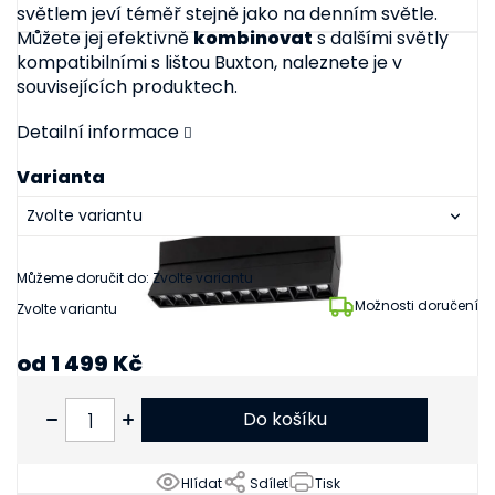
světlem jeví téměř stejně jako na denním světle.
Můžete jej efektivně
kombinovat
s dalšími světly
kompatibilními s lištou Buxton, naleznete je v
souvisejících produktech.
Detailní informace
Varianta
Můžeme doručit do:
Zvolte variantu
Možnosti doručení
Zvolte variantu
od
1 499 Kč
od
1 239 Kč
bez DPH
Do košíku
Hlídat
Sdílet
Tisk