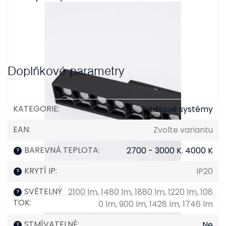
Doplňkové parametry
KATEGORIE
:
Lištové systémy
EAN
:
Zvolte variantu
BAREVNÁ TEPLOTA
:
2700 - 3000 K
,
4000 K
?
KRYTÍ IP
:
IP20
?
SVĚTELNÝ
2100 lm, 1480 lm, 1880 lm, 1220 lm, 108
?
TOK
:
0 lm, 900 lm, 1428 lm, 1746 lm
STMÍVATELNÉ
:
Ne
?