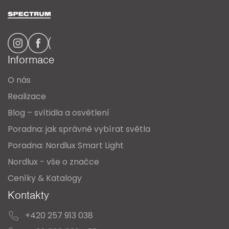
Z
á
p
a
Informace
t
O nás
í
Realizace
Blog – svítidla a osvětlení
Poradna: jak správně vybírat světla
Poradna: Nordlux Smart Light
Nordlux - vše o značce
Ceníky & Katalogy
Kontakty
+420 257 913 038