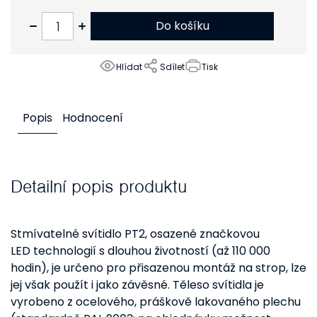
2 816 Kč bez DPH
Do košíku
Hlídat
Sdílet
Tisk
Popis
Hodnocení
Detailní popis produktu
Stmívatelné svítidlo PT2, osazené značkovou
LED technologií s dlouhou životností (až 110 000
hodin), je určeno pro přisazenou montáž na strop, lze
jej však použít i jako závěsné. Těleso svítidla je
vyrobeno z ocelového, práškově lakovaného plechu