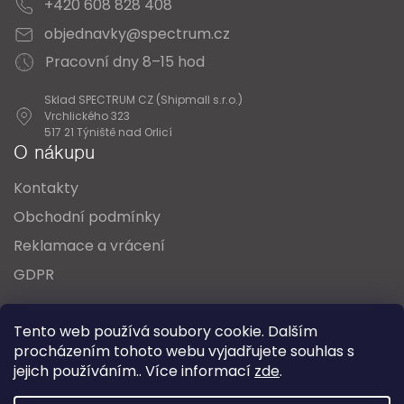
+420 608 828 408
objednavky@spectrum.cz
Pracovní dny 8–15 hod
Sklad SPECTRUM CZ (Shipmall s.r.o.)
Vrchlického 323
517 21 Týniště nad Orlicí
O nákupu
Kontakty
Obchodní podmínky
Reklamace a vrácení
GDPR
Oblíbené série svítidel:
Nordlux Alton
Tento web používá soubory cookie. Dalším
Nordlux Milford
Nordlux Oja
Nordlux Ellen
procházením tohoto webu vyjadřujete souhlas s
Nordlux Explore
Nordlux Landon
jejich používáním.. Více informací
zde
.