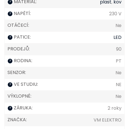
MATERIÁL
:
plast
,
kov
?
NAPĚTÍ
:
230 V
?
OTÁČECÍ
:
Ne
PATICE
:
LED
?
PRODEJŮ
:
90
RODINA
:
PT
?
SENZOR
:
Ne
VE STUDIU
:
NE
?
VÝKLOPNÉ
:
Ne
ZÁRUKA
:
2 roky
?
ZNAČKA
:
VM ELEKTRO