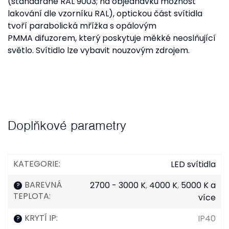
(standardně RAL 9003; na objednávku možnost
lakování dle vzorníku RAL), optickou část svítidla
tvoří parabolická mřížka s opálovým
PMMA difuzorem, který poskytuje měkké neoslňující
světlo. Svítidlo lze vybavit nouzovým zdrojem.
Doplňkové parametry
KATEGORIE
:
LED svítidla
BAREVNÁ
2700 - 3000 K
,
4000 K
,
5000 K a
?
TEPLOTA
:
více
KRYTÍ IP
:
IP40
?