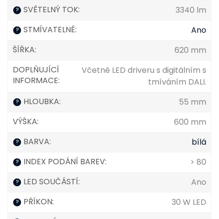
SVĚTELNÝ TOK
:
3340 lm
?
STMÍVATELNÉ
:
Ano
?
ŠÍŘKA
:
620 mm
DOPLŇUJÍCÍ
Včetně LED driveru s digitálním s
INFORMACE
:
tmíváním DALI.
HLOUBKA
:
55 mm
?
VÝŠKA
:
600 mm
BARVA
:
bílá
?
INDEX PODÁNÍ BAREV
:
> 80
?
LED SOUČÁSTÍ
:
Ano
?
PŘÍKON
:
30 W LED
?