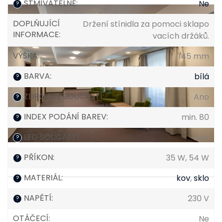
STMÍVATELNÉ
:
Ne
?
DOPLŇUJÍCÍ
Držení stínidla za pomoci sklapo
INFORMACE
:
vacích držáků.
VÝŠKA
:
145 mm
BARVA
:
bílá
?
ZDROJ JE SOUČÁSTÍ
:
Ano
?
INDEX PODÁNÍ BAREV
:
min. 80
?
LED SOUČÁSTÍ
:
Ano
?
PŘÍKON
:
35 W, 54 W
?
MATERIÁL
:
kov
,
sklo
?
NAPĚTÍ
:
230 V
?
OTÁČECÍ
:
Ne