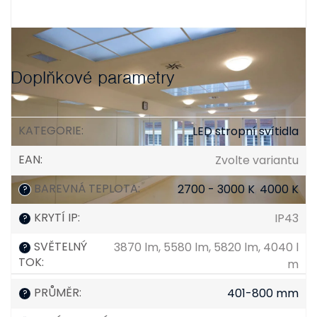
Doplňkové parametry
KATEGORIE
:
LED stropní svítidla
EAN
:
Zvolte variantu
BAREVNÁ TEPLOTA
:
2700 - 3000 K
,
4000 K
?
KRYTÍ IP
:
IP43
?
SVĚTELNÝ
3870 lm, 5580 lm, 5820 lm, 4040 l
?
TOK
:
m
PRŮMĚR
:
401-800 mm
?