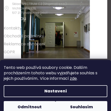
Sklad SPECTRUM CZ (Shipmall s.r.o.)
Vrchlického 323
517 21 Týniště nad Orlicí
O nákupu
Kontakty
Obchodní podmínky
Reklamace a vrácení
GDPR
Oblíbené série svítidel:
Nordlux Alton
Tento web používá soubory cookie. Dalším
Nordlux Milford
Nordlux Oja
Nordlux Ellen
procházením tohoto webu vyjadřujete souhlas s
Nordlux Explore
Nordlux Landon
jejich používáním.. Více informací
zde
.
Vytvořil Shoptet
Nastavení
Copyright 2026
SPECTRUM CZ s.r.o.
. Všechna práva
Odmítnout
Souhlasím