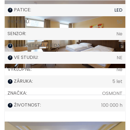
PATICE
:
LED
?
PRODEJŮ
:
50
SENZOR
:
Ne
ENERGETICKÁ TŘÍDA
:
D
?
VE STUDIU
:
NE
?
VÝKLOPNÉ
:
Ne
ZÁRUKA
:
5 let
?
ZNAČKA
:
OSMONT
ŽIVOTNOST
:
100 000 h
?