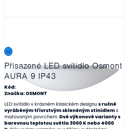
cz
Přisazené LED svítidlo Osmont
AURA 9 IP43
Kód:
Značka: OSMONT
LED svítidlo v krásném klasickém designu
s ručně
vyráběným třívrstvým skleněným stínidlem
s
matovaným povrchem.
Dvě výkonové varianty s
barevnou teplotou světla 3000 K nebo 4000