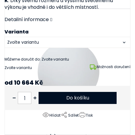
K
. Díky svému rozměru a vyššímu světelnému
výkonu je vhodné i do větších místností.
Detailní informace
Varianta
Můžeme doručit do:
Zvolte variantu
Možnosti doručení
Zvolte variantu
od
10 664 Kč
od
8 813 Kč
bez DPH
Do košíku
Hlídat
Sdílet
Tisk