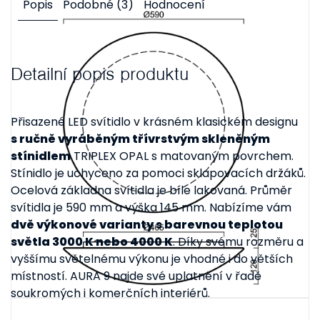
Popis
Podobné (3)
Hodnocení
Detailní popis produktu
Přisazené LED svítidlo v krásném klasickém designu
s ručně vyráběným třívrstvým skleněným
stínidlem
TRIPLEX OPAL s matovaným povrchem.
Stínidlo je uchyceno za pomoci sklapovacích držáků.
Ocelová základna svítidla je bíle lakovaná. Průměr
svítidla je 590 mm a výška 145 mm. Nabízíme vám
dvě výkonové varianty s barevnou teplotou
světla 3000 K nebo 4000 K
. Díky svému rozměru a
vyššímu světelnému výkonu je vhodné i do větších
místností. AURA 9 najde své uplatnění v řadě
soukromých i komerčních interiérů.