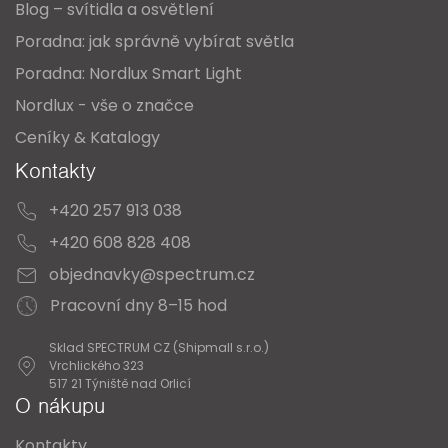
Blog – svítidla a osvětlení
Poradna: jak správně vybírat světla
Poradna: Nordlux Smart Light
Nordlux - vše o značce
Ceníky & Katalogy
Kontakty
+420 257 913 038
+420 608 828 408
objednavky@spectrum.cz
Pracovní dny 8–15 hod
Sklad SPECTRUM CZ (Shipmall s.r.o.)
Vrchlického 323
517 21 Týniště nad Orlicí
O nákupu
Kontakty