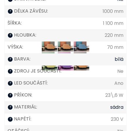
DÉLKA ZÁVĚSU
:
1000 mm
?
ŠÍŘKA
:
1 100 mm
HLOUBKA
:
220 mm
?
VÝŠKA
:
70 mm
BARVA
:
bílá
?
ZDROJ JE SOUČÁSTÍ
:
Ne
?
LED SOUČÁSTÍ
:
Ano
?
PŘÍKON
:
23\,6 W
?
MATERIÁL
:
sádra
?
NAPĚTÍ
:
230 V
?
OTÁČECÍ
: