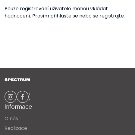
Pouze registrovaní uživatelé mohou vkládat
hodnocení. Prosím
přihlaste se
nebo se
registrujte
.
Z
á
p
a
Informace
t
O nás
í
Realizace