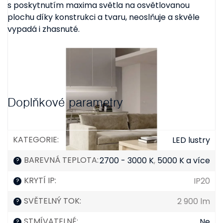
s poskytnutím maxima světla na osvětlovanou
plochu díky konstrukci a tvaru, neoslňuje a skvěle
vypadá i zhasnuté.
Doplňkové parametry
KATEGORIE
:
LED lustry
BAREVNÁ TEPLOTA
:
2700 - 3000 K
,
5000 K a více
?
KRYTÍ IP
:
IP20
?
SVĚTELNÝ TOK
:
2 900 lm
?
STMÍVATELNÉ
:
Ne
?