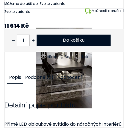
Můžeme doručit do:
Zvolte variantu
Možnosti doručení
Zvolte variantu
11 614 Kč
9 598 Kč bez DPH
Do košíku
Hlídat
Sdílet
Tisk
Popis
Podobné (2)
Hodnocení
Detailní popis produktu
Přímé LED obloukové svítidlo do náročných interiérů