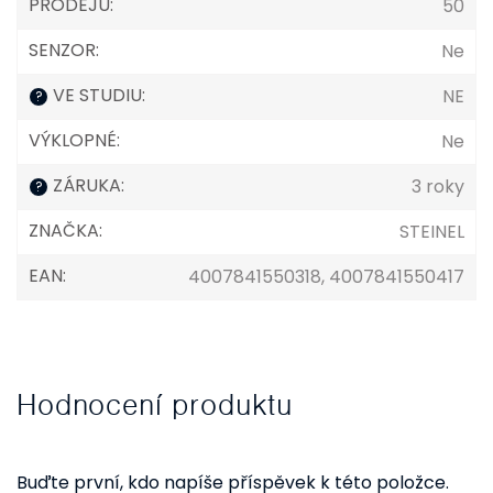
PRODEJŮ
:
50
SENZOR
:
Ne
VE STUDIU
:
NE
?
VÝKLOPNÉ
:
Ne
ZÁRUKA
:
3 roky
?
ZNAČKA
:
STEINEL
EAN
:
4007841550318, 4007841550417
Hodnocení produktu
Buďte první, kdo napíše příspěvek k této položce.