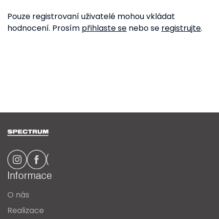
Pouze registrovaní uživatelé mohou vkládat
hodnocení. Prosím
přihlaste se
nebo se
registrujte
.
Z
á
p
a
Informace
t
O nás
í
Realizace