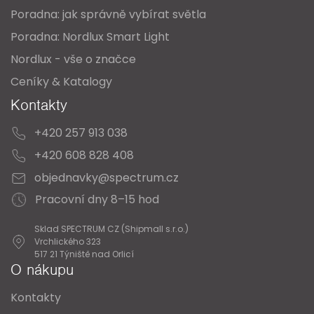
Poradna: jak správně vybírat světla
Poradna: Nordlux Smart Light
Nordlux - vše o značce
Ceníky & Katalogy
Kontakty
+420 257 913 038
+420 608 828 408
objednavky@spectrum.cz
Pracovní dny 8–15 hod
Sklad SPECTRUM CZ (Shipmall s.r.o.)
Vrchlického 323
517 21 Týniště nad Orlicí
O nákupu
Kontakty