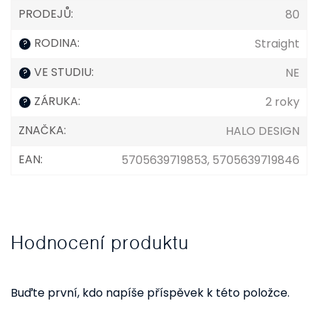
PRODEJŮ
:
80
RODINA
:
Straight
?
VE STUDIU
:
NE
?
ZÁRUKA
:
2 roky
?
ZNAČKA
:
HALO DESIGN
EAN
:
5705639719853, 5705639719846
Hodnocení produktu
Buďte první, kdo napíše příspěvek k této položce.