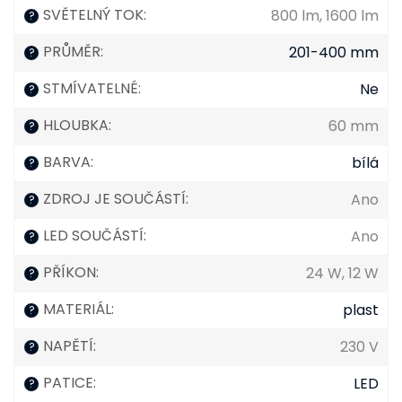
SVĚTELNÝ TOK
:
800 lm, 1600 lm
?
PRŮMĚR
:
201-400 mm
?
STMÍVATELNÉ
:
Ne
?
HLOUBKA
:
60 mm
?
BARVA
:
bílá
?
ZDROJ JE SOUČÁSTÍ
:
Ano
?
LED SOUČÁSTÍ
:
Ano
?
PŘÍKON
:
24 W, 12 W
?
MATERIÁL
:
plast
?
NAPĚTÍ
:
230 V
?
PATICE
:
LED
?