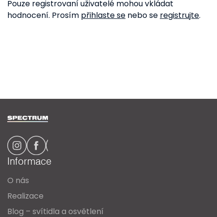
Pouze registrovaní uživatelé mohou vkládat
hodnocení. Prosím
přihlaste se
nebo se
registrujte
.
Z
á
p
a
Informace
t
O nás
í
Realizace
Blog – svítidla a osvětlení