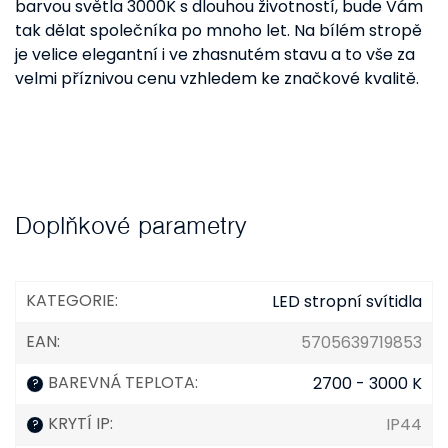
barvou světla 3000K s dlouhou životností, bude Vám
tak dělat společníka po mnoho let. Na bílém stropě
je velice elegantní i ve zhasnutém stavu a to vše za
velmi příznivou cenu vzhledem ke značkové kvalitě.
Doplňkové parametry
KATEGORIE
:
LED stropní svítidla
EAN
:
5705639719853
BAREVNÁ TEPLOTA
:
2700 - 3000 K
?
KRYTÍ IP
:
IP44
?