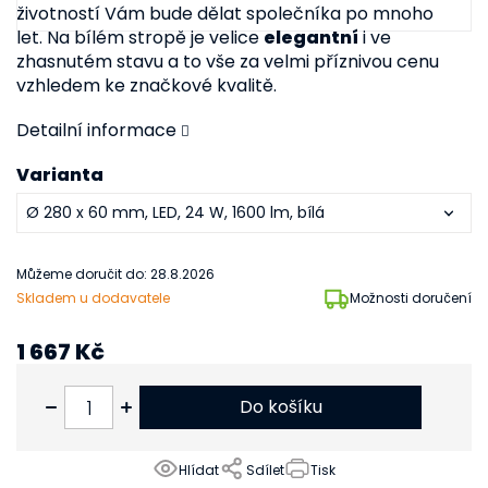
životností Vám bude dělat společníka po mnoho
let.
Na bílém stropě je velice
elegantní
i ve
zhasnutém stavu a to vše za velmi příznivou cenu
vzhledem ke značkové kvalitě.
Detailní informace
Varianta
Můžeme doručit do:
28.8.2026
Skladem u dodavatele
Možnosti doručení
1 667 Kč
1 378 Kč bez DPH
Do košíku
Hlídat
Sdílet
Tisk