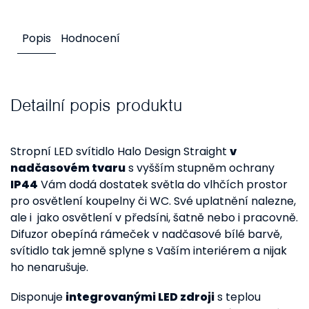
Popis
Hodnocení
Detailní popis produktu
Stropní LED svítidlo Halo Design Straight
v
nadčasovém tvaru
s vyšším stupněm ochrany
IP44
Vám dodá dostatek světla do vlhčích prostor
pro osvětlení koupelny či WC. Své uplatnění nalezne,
ale i jako osvětlení v předsíni, šatně nebo i pracovně.
Difuzor obepíná rámeček v nadčasové bílé barvě,
svítidlo tak jemně splyne s Vaším interiérem a nijak
ho nenarušuje.
Disponuje
integrovanými LED zdroji
s teplou