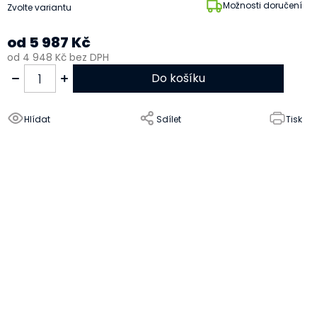
Možnosti doručení
Zvolte variantu
od
5 987 Kč
od
4 948 Kč
bez DPH
Do košíku
Hlídat
Sdílet
Tisk