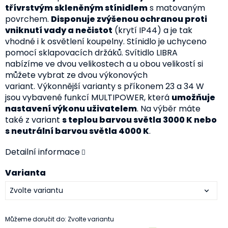
třívrstvým skleněným stínidlem
s matovaným
povrchem.
Disponuje zvýšenou ochranou proti
vniknutí vady a nečistot
(krytí IP44) a je tak
vhodné i k osvětlení koupelny. Stínidlo je uchyceno
pomocí sklapovacích držáků. Svítidlo LIBRA
nabízíme ve dvou velikostech a u obou velikostí si
můžete vybrat ze dvou výkonových
variant. Výkonnější varianty s příkonem 23 a 34 W
jsou vybavené funkcí MULTIPOWER, která
umožňuje
nastavení výkonu uživatelem
. Na výběr máte
také z variant
s teplou barvou světla 3000 K nebo
s neutrální barvou světla 4000 K
.
Detailní informace
Varianta
Můžeme doručit do:
Zvolte variantu