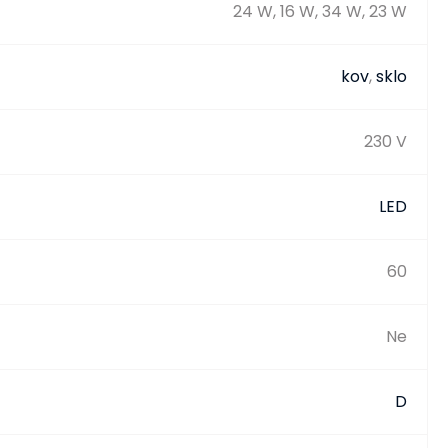
24 W, 16 W, 34 W, 23 W
kov
,
sklo
230 V
LED
60
Ne
D