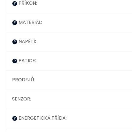
PŘÍKON
:
?
MATERIÁL
:
?
NAPĚTÍ
:
?
PATICE
:
?
PRODEJŮ
:
SENZOR
:
ENERGETICKÁ TŘÍDA
:
?