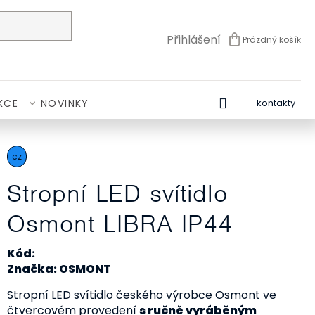
Přihlášení
Prázdný košík
NÁKUPNÍ
KOŠÍK
KCE
NOVINKY
kontakty
cz
Stropní LED svítidlo
Osmont LIBRA IP44
Kód:
Značka: OSMONT
Stropní LED svítidlo českého výrobce Osmont ve
čtvercovém provedení
s ručně vyráběným