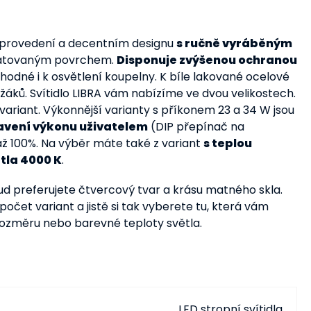
 provedení a decentním designu
s ručně vyráběným
matovaným povrchem.
Disponuje zvýšenou ochranou
vhodné i k osvětlení koupelny. K bíle lakované ocelové
áků. Svítidlo LIBRA vám nabízíme ve dvou velikostech.
variant. Výkonnější varianty s příkonem 23 a 34 W jsou
avení výkonu uživatelem
(DIP přepínač na
ž 100%. Na výběr máte také z variant
s teplou
tla 4000 K
.
 preferujete čtvercový tvar a krásu matného skla.
 počet variant a jistě si tak vyberete tu, která vám
rozměru nebo barevné teploty světla.
LED stropní svítidla