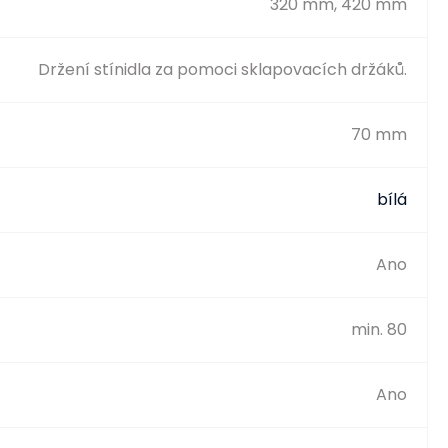
320 mm, 420 mm
Držení stínidla za pomoci sklapovacích držáků.
70 mm
bílá
Ano
min. 80
Ano