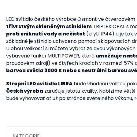
LED svítidlo českého výrobce Osmont ve čtvercovém
třívrstvým skleněným stínidlem
TRIPLEX OPAL s 
proti vniknutí vady a nečistot
(krytí IP44) a je tak 
základně je stínidlo uchyceno pomocí sklapovacích drž
U obou velikostí si můžete vybrat ze dvou výkonových 
vybavené funkcí MULTIPOWER, která
umožňuje nast
proudovém zdroji)
ve čtyřech krocích v rozmezí 57% a
barvou světla 3000 K nebo s neutrální barvou svě
Stropní LED svítidlo LIBRA
bude vhodnou volbou pokud
Česká výroba
zaručuje jistotu kvality. Nabízíme větší
bude vyhovovat ať už po stránce světelného výkonu, 
KATEGORIE
: