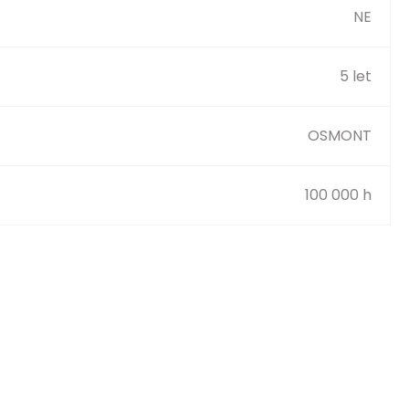
NE
5 let
OSMONT
100 000 h