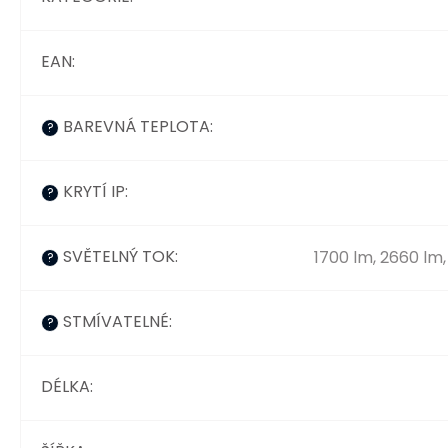
EAN
:
BAREVNÁ TEPLOTA
:
?
KRYTÍ IP
:
?
SVĚTELNÝ TOK
:
1700 lm, 2660 lm,
?
STMÍVATELNÉ
:
?
DÉLKA
: