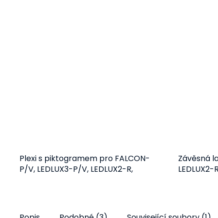
Plexi s piktogramem pro FALCON-
Závěsná l
P/V, LEDLUX3-P/V, LEDLUX2-R,
LEDLUX2-R
LEDLUX2-P/V CINEMA
CINEMA, L
Detail
889 Kč
Popis
Podobné (3)
Související soubory (1)