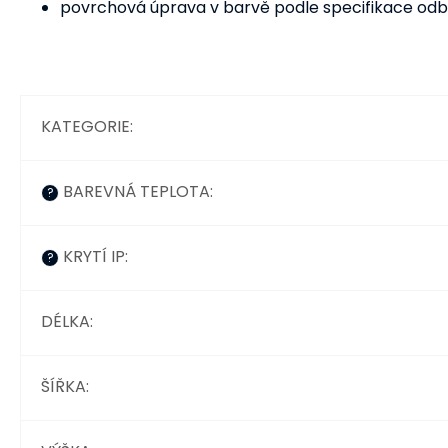
povrchová úprava v barvě podle specifikace odbě
KATEGORIE
:
BAREVNÁ TEPLOTA
:
?
KRYTÍ IP
:
?
DÉLKA
:
ŠÍŘKA
: