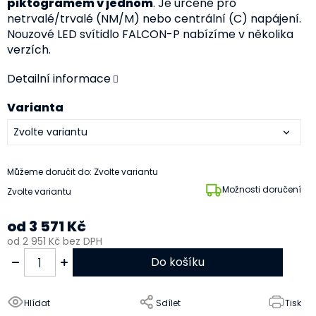
piktogramem v jednom
. Je určené pro
netrvalé/trvalé (NM/M) nebo centrální (C) napájení.
Nouzové LED svítidlo FALCON-P nabízíme v několika
verzích.
Detailní informace
Varianta
Můžeme doručit do:
Zvolte variantu
Možnosti doručení
Zvolte variantu
od
3 571 Kč
od
2 951 Kč
bez DPH
Do košíku
Hlídat
Sdílet
Tisk