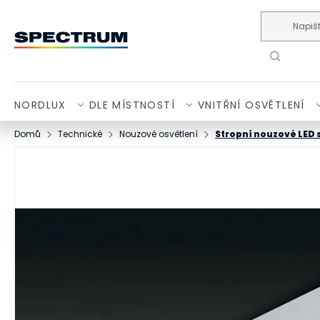
Přejít na obsah
NORDLUX
DLE MÍSTNOSTÍ
VNITŘNÍ OSVĚTLENÍ
Domů
Technické
Nouzové osvětlení
Stropní nouzové LED 