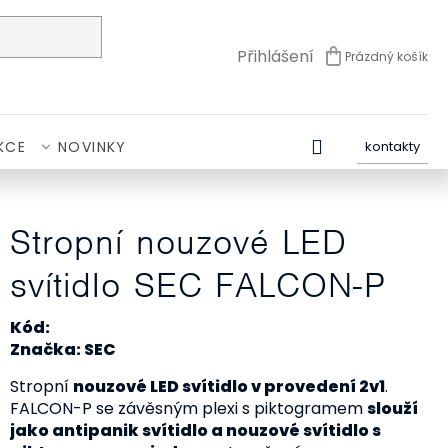
Přihlášení
Prázdný košík
NÁKUPNÍ
KOŠÍK
KCE
NOVINKY
kontakty
Stropní nouzové LED
svítidlo SEC FALCON-P
Kód:
Značka: SEC
Stropní
nouzové LED svítidlo v provedení 2v1
.
FALCON-P se závěsným plexi s piktogramem
slouží
jako antipanik svítidlo a nouzové svítidlo s