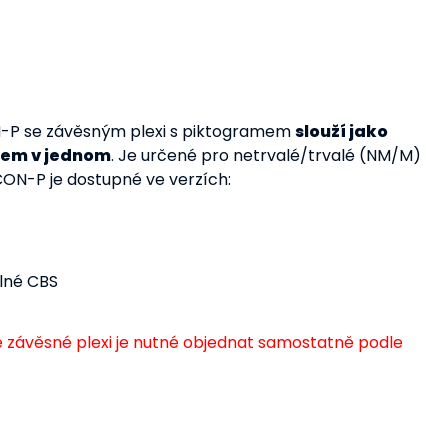
N-P se závěsným plexi s piktogramem
slouží jako
amem v jednom
. Je určené pro netrvalé/trvalé (NM/M)
CON-P je dostupné ve verzích:
lné CBS
é závěsné plexi je nutné objednat samostatně podle