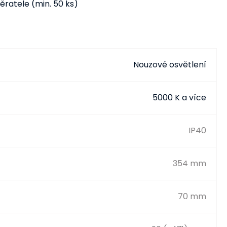
ratele (min. 50 ks)
Nouzové osvětlení
5000 K a více
IP40
354 mm
70 mm