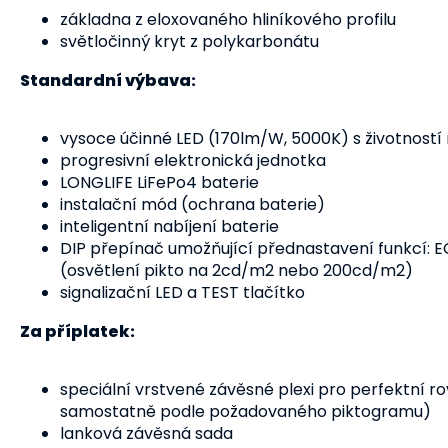
základna z eloxovaného hliníkového profilu
světločinný kryt z polykarbonátu
Standardní výbava:
vysoce účinné LED (170lm/W, 5000K) s životností
progresivní elektronická jednotka
LONGLIFE LiFePo4 baterie
instalační mód (ochrana baterie)
inteligentní nabíjení baterie
DIP přepínač umožňující přednastavení funkcí: 
(osvětlení pikto na 2cd/m2 nebo 200cd/m2)
signalizační LED a TEST tlačítko
Za příplatek:
speciální vrstvené
závěsné plexi
pro perfektní r
samostatně podle požadovaného piktogramu)
lanková závěsná sada