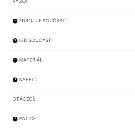
VÝŠKA
:
ZDROJ JE SOUČÁSTÍ
:
?
LED SOUČÁSTÍ
:
?
MATERIÁL
:
?
NAPĚTÍ
:
?
OTÁČECÍ
:
PATICE
:
?