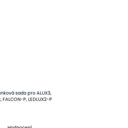
anková sada pro ALUX3,
, FALCON-P, LEDLUX2-P
EDLUX3-P
Detail
1 214 Kč
od
Hodnocení