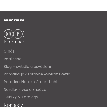
Z
á
p
a
Informace
t
O nás
í
Realizace
Blog – svítidla a osvětlení
Poradna: jak správně vybírat světla
Poradna: Nordlux Smart Light
Nordlux - vše o značce
Ceníky & Katalogy
Kontakty