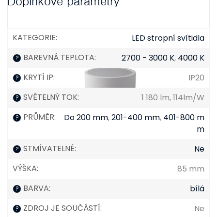
Doplňkové parametry
KATEGORIE
:
LED stropní svítidla
BAREVNÁ TEPLOTA
:
2700 - 3000 K
,
4000 K
?
KRYTÍ IP
:
IP20
?
SVĚTELNÝ TOK
:
1 180 lm, 114lm/W
?
PRŮMĚR
:
Do 200 mm
,
201-400 mm
,
401-800 m
?
m
STMÍVATELNÉ
:
Ne
?
VÝŠKA
:
85 mm
BARVA
:
bílá
?
ZDROJ JE SOUČÁSTÍ
:
Ne
?