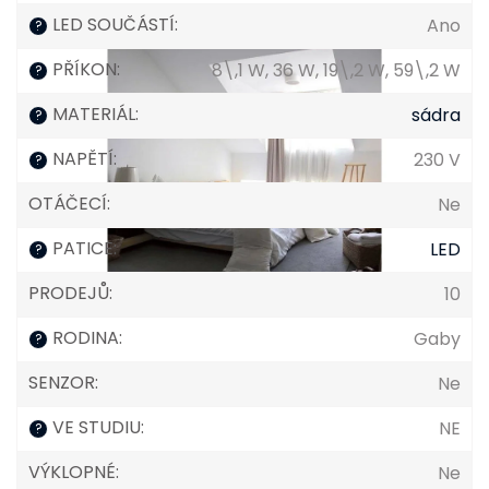
LED SOUČÁSTÍ
:
Ano
?
PŘÍKON
:
8\,1 W, 36 W, 19\,2 W, 59\,2 W
?
MATERIÁL
:
sádra
?
NAPĚTÍ
:
230 V
?
OTÁČECÍ
:
Ne
PATICE
:
LED
?
PRODEJŮ
:
10
RODINA
:
Gaby
?
SENZOR
:
Ne
VE STUDIU
:
NE
?
VÝKLOPNÉ
:
Ne