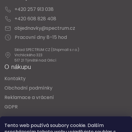
+420 257 913 038
+420 608 828 408
objednavky@spectrum.cz
Pracovní dny 8–15 hod
Sklad SPECTRUM CZ (Shipmall s.r.o.)
Vrchlického 323
517 21 Týniště nad Orlicí
O nákupu
Kontakty
Obchodní podmínky
Reklamace a vrácení
GDPR
Oblíbené série svítidel:
Nordlux Alton
Tento web používá soubory cookie. Dalším
Nordlux Milford
Nordlux Oja
Nordlux Ellen
procházením tohoto webu vyjadřujete souhlas s