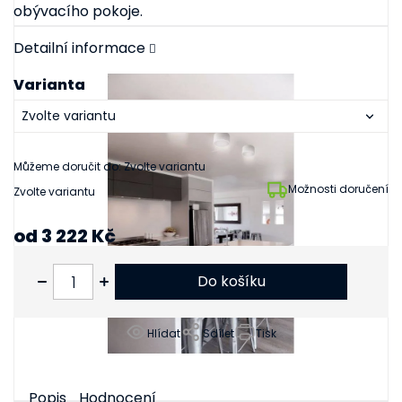
obývacího pokoje.
Detailní informace
Varianta
Můžeme doručit do:
Zvolte variantu
Možnosti doručení
Zvolte variantu
od
3 222 Kč
od
2 663 Kč
bez DPH
Do košíku
Hlídat
Sdílet
Tisk
Popis
Hodnocení