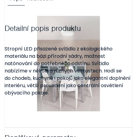
Detailní popis produktu
Stropní LED přisazené svítidlo z ekologického
materiálu na bázi přírodní sádry, možnost
natónování do potřebného odstínu. Svítidlo
nabízíme v několika různých velikostech. Hodí se
do chodeb, kuchyně i pokojů jako elegantní doplnění
interiéru, větší provedení jako centrální osvětlení
obývacího pokoje.