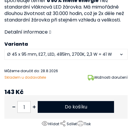
spotřebuje téměř
o 50% méně energie
než
standardní vláknová LED žárovka. Má mimořádně
dlouhou životnost až 30.000 hodin, což je 2x déle než
standardní žárovka při stejném vzhledu a velikosti.
Detailní informace
Varianta
Můžeme doručit do:
28.8.2026
Skladem u dodavatele
Možnosti doručení
143 Kč
118 Kč bez DPH
Do košíku
Hlídat
Sdílet
Tisk