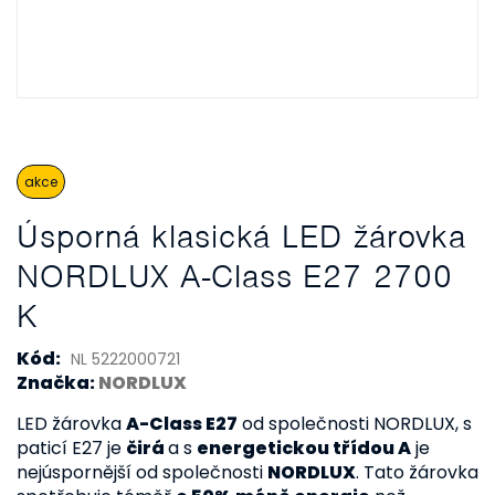
akce
Úsporná klasická LED žárovka
NORDLUX A-Class E27 2700
K
Kód:
NL 5222000721
Značka:
NORDLUX
LED žárovka
A-Class E27
od společnosti NORDLUX, s
paticí E27 je
čirá
a s
energetickou třídou A
je
nejúspornější od společnosti
NORDLUX
. Tato žárovka