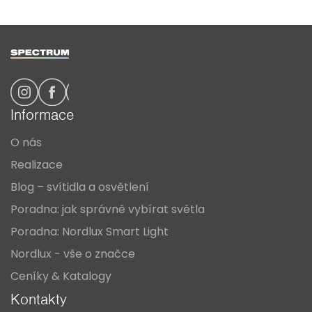
Z
á
p
a
Informace
t
O nás
í
Realizace
Blog – svítidla a osvětlení
Poradna: jak správně vybírat světla
Poradna: Nordlux Smart Light
Nordlux - vše o značce
Ceníky & Katalogy
Kontakty