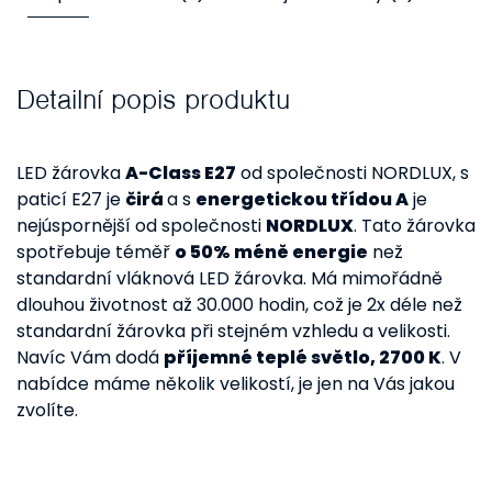
Detailní popis produktu
LED žárovka
A-Class E27
od společnosti NORDLUX, s
paticí E27 je
čirá
a s
energetickou třídou A
je
nejúspornější od společnosti
NORDLUX
. Tato žárovka
spotřebuje téměř
o 50% méně energie
než
standardní vláknová LED žárovka. Má mimořádně
dlouhou životnost až 30.000 hodin, což je 2x déle než
standardní žárovka při stejném vzhledu a velikosti.
Navíc Vám dodá
příjemné teplé světlo, 2700 K
. V
nabídce máme několik velikostí, je jen na Vás jakou
zvolíte.