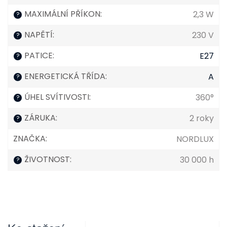
MAXIMÁLNÍ PŘÍKON
:
2,3 W
?
NAPĚTÍ
:
230 V
?
PATICE
:
E27
?
ENERGETICKÁ TŘÍDA
:
A
?
ÚHEL SVÍTIVOSTI
:
360°
?
ZÁRUKA
:
2 roky
?
ZNAČKA
:
NORDLUX
ŽIVOTNOST
:
30 000 h
?