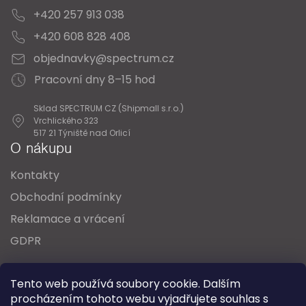
+420 257 913 038
+420 608 828 408
objednavky@spectrum.cz
Pracovní dny 8–15 hod
Sklad SPECTRUM CZ (Shipmall s.r.o.)
Vrchlického 323
517 21 Týniště nad Orlicí
O nákupu
Kontakty
Obchodní podmínky
Reklamace a vrácení
GDPR
Oblíbené série svítidel:
Nordlux Alton
Tento web používá soubory cookie. Dalším
Nordlux Milford
Nordlux Oja
Nordlux Ellen
procházením tohoto webu vyjadřujete souhlas s