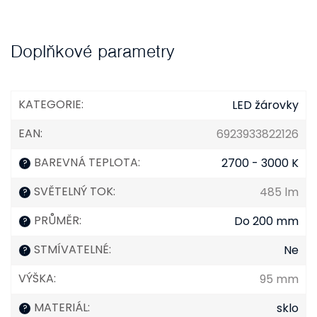
Doplňkové parametry
KATEGORIE
:
LED žárovky
EAN
:
6923933822126
BAREVNÁ TEPLOTA
:
2700 - 3000 K
?
SVĚTELNÝ TOK
:
485 lm
?
PRŮMĚR
:
Do 200 mm
?
STMÍVATELNÉ
:
Ne
?
VÝŠKA
:
95 mm
MATERIÁL
:
sklo
?