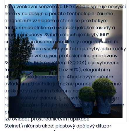
Toto venkovní senzorové LED svítidlo splňuje nejvyšší
nároky na design a použité technologie. Zaujme
elegantním vzhledem a stane se praktickým
funkčním doplňkem a ozdobou jakékoli fasády a
moderní budovy. Svítidlo obsahuje skrytý 160°
snímač iHF s dosahem 5m, který reaguje pouze na
pohyb člověka a všechny ostatní pohyby, jako kočky
nebo listy ve větru, jsou profesionálně ignorovány.
Svítí teplým bílým světlem (3000K) a je vybaveno
funkcí nočního světla (10 až 50%), elegantním
startem měkkého světla a 4hodinovým ručním
ovládáním. U svítidla je možné pomocí instalované
aplikace v mobilním telefonu nastavit 4hodinový
režim "stálého" svícení, tj. rozsvíceného světla bez
reakcí senzoru. Svítidlo také disponuje bezdrátovým
připojením Bluetooth a všechna vybraná nastavení
lze ovládat prostřednictvím aplikace
Steinel.\nKonstrukce: plastový opálový difuzor