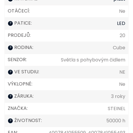
OTÁČECÍ
:
Ne
PATICE
:
LED
?
PRODEJŮ
:
20
RODINA
:
Cube
?
SENZOR
:
Světla s pohybovým čidlem
VE STUDIU
:
NE
?
VÝKLOPNÉ
:
Ne
ZÁRUKA
:
3 roky
?
ZNAČKA
:
STEINEL
ŽIVOTNOST
:
50000 h
?
EAN
:
4007841055509, 4007841055493