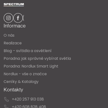
á
p
a
Informace
t
O nás
í
Realizace
Blog – svítidla a osvětlení
Poradna: jak správně vybírat světla
Poradna: Nordlux Smart Light
Nordlux - vše o značce
Ceníky & Katalogy
Kontakty
+420 257 913 038
+420 608 828 408