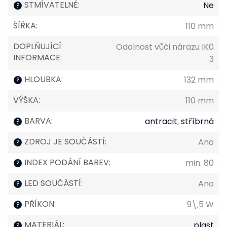
STMÍVATELNÉ
:
Ne
?
ŠÍŘKA
:
110 mm
DOPLŇUJÍCÍ
Odolnost vůči nárazu IK0
INFORMACE
:
3
HLOUBKA
:
132 mm
?
VÝŠKA
:
110 mm
BARVA
:
antracit
,
stříbrná
?
ZDROJ JE SOUČÁSTÍ
:
Ano
?
INDEX PODÁNÍ BAREV
:
min. 80
?
LED SOUČÁSTÍ
:
Ano
?
PŘÍKON
:
9\,5 W
?
MATERIÁL
:
plast
?