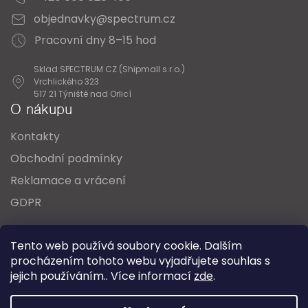
objednavky@spectrum.cz
Pracovní dny 8–15 hod
Sklad SPECTRUM CZ (Shipmall s.r.o.)
Vrchlického 323
517 21 Týniště nad Orlicí
O nákupu
Kontakty
Obchodní podmínky
Reklamace a vrácení
GDPR
Oblíbené série svítidel:
Nordlux Alton
Tento web používá soubory cookie. Dalším
Nordlux Milford
Nordlux Oja
Nordlux Ellen
procházením tohoto webu vyjadřujete souhlas s
Nordlux Explore
Nordlux Landon
jejich používáním.. Více informací
zde
.