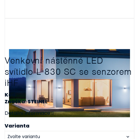
Venkovní nástěnné LED
svítidlo L 830 SC se senzorem
iHF
Kód:
Značka: STEINEL
Detailní informace
Varianta