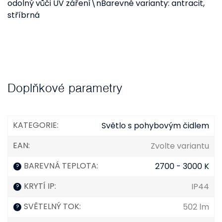
odolný vůči UV záření\nBarevné varianty: antracit,
stříbrná
Doplňkové parametry
KATEGORIE
:
Světlo s pohybovým čidlem
EAN
:
Zvolte variantu
BAREVNÁ TEPLOTA
:
2700 - 3000 K
?
KRYTÍ IP
:
IP44
?
SVĚTELNÝ TOK
:
502 lm
?