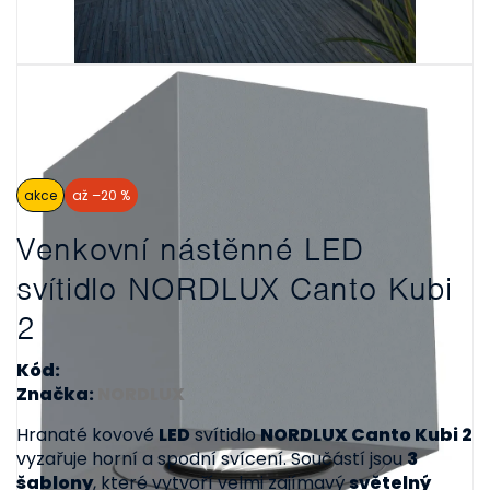
akce
až –20 %
Venkovní nástěnné LED
svítidlo NORDLUX Canto Kubi
2
Kód:
Značka:
NORDLUX
Hranaté kovové
LED
svítidlo
NORDLUX Canto Kubi 2
vyzařuje horní a spodní svícení. Součástí jsou
3
šablony
, které vytvoří velmi zajímavý
světelný