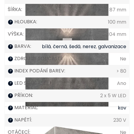
ŠÍŘKA
:
87 mm
HLOUBKA
:
100 mm
?
VÝŠKA
:
104 mm
BARVA
:
bílá
,
černá
,
šedá
,
nerez
,
galvanizace
?
ZDROJ JE SOUČÁSTÍ
:
Ne
?
INDEX PODÁNÍ BAREV
:
> 80
?
LED SOUČÁSTÍ
:
Ano
?
PŘÍKON
:
2 x 5 W LED
?
MATERIÁL
:
kov
?
NAPĚTÍ
:
230 V
?
OTÁČECÍ
:
Ne