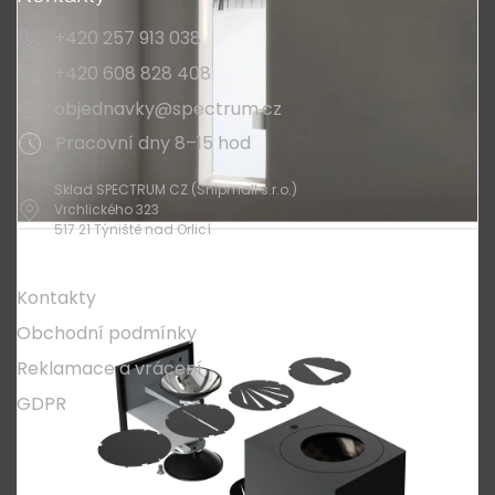
+420 257 913 038
+420 608 828 408
objednavky@spectrum.cz
Pracovní dny 8–15 hod
Sklad SPECTRUM CZ (Shipmall s.r.o.)
Vrchlického 323
517 21 Týniště nad Orlicí
O nákupu
Kontakty
Obchodní podmínky
Reklamace a vrácení
GDPR
Oblíbené série svítidel:
Nordlux Alton