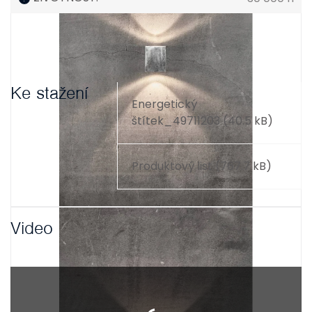
Ke stažení
Energetický
štítek_49711203 (40.5 kB)
Produktový list (767.7 kB)
Video