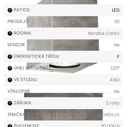
PATICE
:
LED
?
PRODEJŮ
:
30
RODINA
:
Nordlux Canto
?
SENZOR
:
Ne
ENERGETICKÁ TŘÍDA
:
F
?
ÚHEL SVÍTIVOSTI
:
120°
?
VE STUDIU
:
ANO
?
VÝKLOPNÉ
:
Ne
ZÁRUKA
:
2 roky
?
ZNAČKA
:
NORDLUX
ŽIVOTNOST
:
30 000 h
?