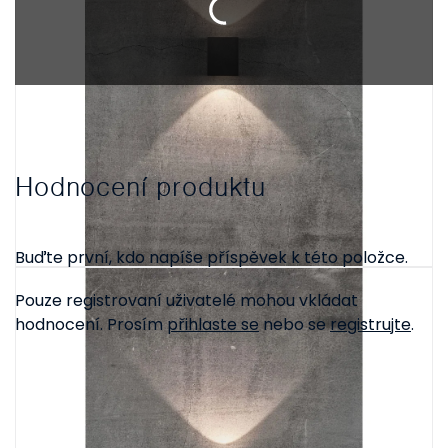
Hodnocení produktu
Buďte první, kdo napíše příspěvek k této položce.
Pouze registrovaní uživatelé mohou vkládat
hodnocení. Prosím
přihlaste se
nebo se
registrujte
.