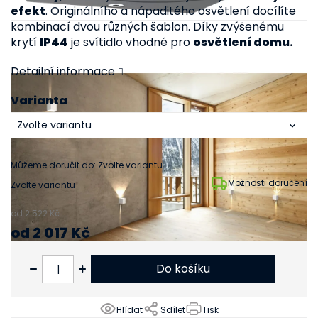
efekt
. Originálního a nápaditého osvětlení docílíte
kombinací dvou různých šablon. Díky zvýšenému
krytí
IP44
je svítidlo vhodné pro
osvětlení domu.
Detailní informace
Varianta
Můžeme doručit do:
Zvolte variantu
Možnosti doručení
Zvolte variantu
od 2 522 Kč
od
2 017 Kč
od
1 667 Kč
bez DPH
Do košíku
Hlídat
Sdílet
Tisk