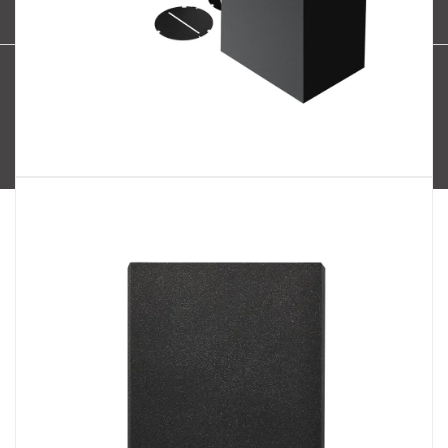
Nordlux Milford
Nordlux Oja
Nordlux Ellen
Nordlux Explore
Nordlux Landon
Vytvořil Shoptet
Copyright 2026
SPECTRUM CZ s.r.o.
. Všechna práva
vyhrazena.