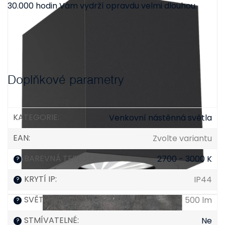
30.000 hodin Vám vydrží opravdu velmi dlouhou.
Doplňkové parametry
KATEGORIE
:
Venkovní nástěnná světla
EAN
:
Zvolte variantu
BAREVNÁ TEPLOTA
:
2700 - 3000 K
?
KRYTÍ IP
:
IP44
?
SVĚTELNÝ TOK
:
500 lm
?
STMÍVATELNÉ
:
Ne
?