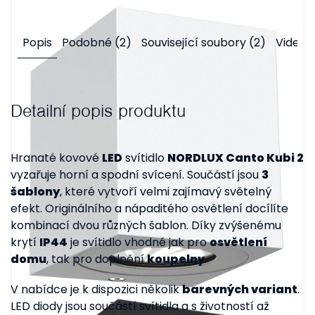
Popis
Podobné (2)
Související soubory (2)
Videa (
Detailní popis produktu
Hranaté kovové
LED
svítidlo
NORDLUX Canto Kubi 2
vyzařuje horní a spodní svícení. Součástí jsou
3
šablony
, které vytvoří velmi zajímavý světelný
efekt. Originálního a nápaditého osvětlení docílíte
kombinací dvou různých šablon. Díky zvýšenému
krytí
IP44
je svítidlo vhodné jak pro
osvětlení
domu
, tak pro doplnění
koupelny
.
V nabídce je k dispozici několik
barevných variant
.
LED diody jsou součástí svítidla a s životností až