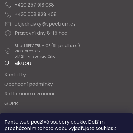
+420 257 913 038
+420 608 828 408
objednavky@spectrum.cz
Pracovní dny 8–15 hod
Sklad SPECTRUM CZ (Shipmall s.r.o.)
Vrchlického 323
517 21 Týniště nad Orlicí
O nákupu
Kontakty
Obchodní podmínky
Reklamace a vrácení
GDPR
Oblíbené série svítidel:
Nordlux Alton
Tento web používá soubory cookie. Dalším
Nordlux Milford
Nordlux Oja
Nordlux Ellen
procházením tohoto webu vyjadřujete souhlas s