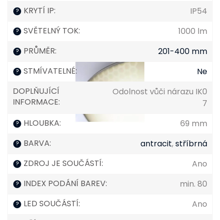
KRYTÍ IP
:
IP54
?
SVĚTELNÝ TOK
:
1000 lm
?
PRŮMĚR
:
201-400 mm
?
STMÍVATELNÉ
:
Ne
?
DOPLŇUJÍCÍ
Odolnost vůči nárazu IK0
INFORMACE
:
7
HLOUBKA
:
69 mm
?
BARVA
:
antracit
,
stříbrná
?
ZDROJ JE SOUČÁSTÍ
:
Ano
?
INDEX PODÁNÍ BAREV
:
min. 80
?
LED SOUČÁSTÍ
:
Ano
?