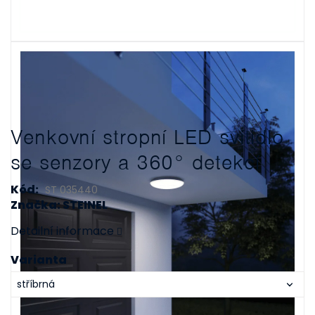
Venkovní stropní LED svítidlo
se senzory a 360° detekcí
Kód:
ST 035440
Značka: STEINEL
Detailní informace
Varianta