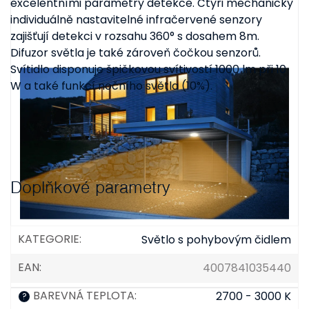
excelentními parametry detekce. Čtyři mechanicky
individuálně nastavitelné infračervené senzory
zajišťují detekci v rozsahu 360° s dosahem 8m.
Difuzor světla je také zároveň čočkou senzorů.
Svítidlo disponuje špičkovou svítivostí 1000 lm při 10
W a také funkcí nočního světla (10%).
Doplňkové parametry
KATEGORIE
:
Světlo s pohybovým čidlem
EAN
:
4007841035440
BAREVNÁ TEPLOTA
:
2700 - 3000 K
?