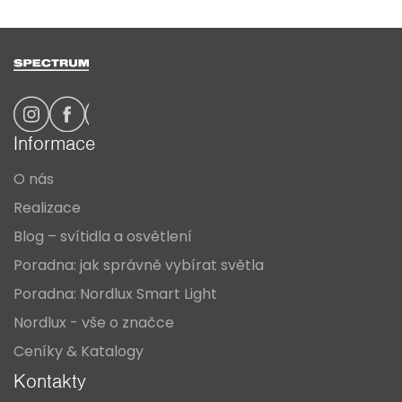
Z
á
p
a
Informace
t
O nás
í
Realizace
Blog – svítidla a osvětlení
Poradna: jak správně vybírat světla
Poradna: Nordlux Smart Light
Nordlux - vše o značce
Ceníky & Katalogy
Kontakty