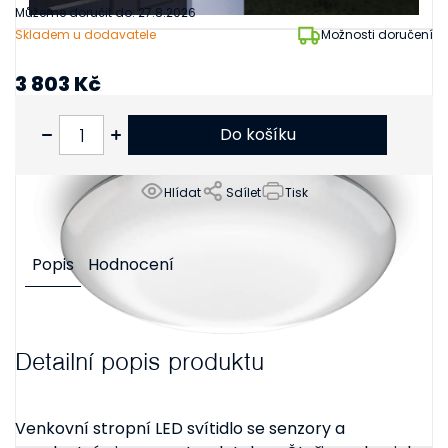
Můžeme doručit do:
27.8.2026
Skladem u dodavatele
Možnosti doručení
3 803 Kč
3 143 Kč bez DPH
Do košíku
Hlídat
Sdílet
Tisk
Popis
Hodnocení
Detailní popis produktu
Venkovní stropní LED svítidlo se senzory a