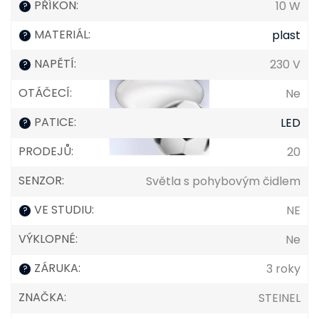
PŘÍKON
:
10 W
?
MATERIÁL
:
plast
?
NAPĚTÍ
:
230 V
?
OTÁČECÍ
:
Ne
PATICE
:
LED
?
PRODEJŮ
:
20
SENZOR
:
Světla s pohybovým čidlem
VE STUDIU
:
NE
?
VÝKLOPNÉ
:
Ne
ZÁRUKA
:
3 roky
?
ZNAČKA
:
STEINEL