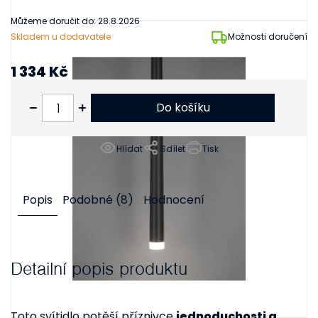
Můžeme doručit do:
28.8.2026
Skladem u dodavatele
Možnosti doručení
1 334 Kč
1 102 Kč bez DPH
Do košíku
Hlídat
Sdílet
Tisk
Popis
Podobné (8)
Hodnocení
Detailní popis produktu
Toto svítidlo potěší příznivce
jednoduchosti a