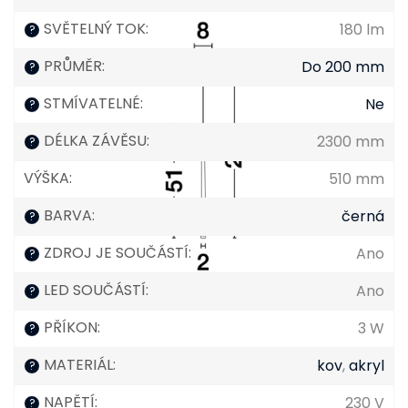
SVĚTELNÝ TOK
:
180 lm
?
PRŮMĚR
:
Do 200 mm
?
STMÍVATELNÉ
:
Ne
?
DÉLKA ZÁVĚSU
:
2300 mm
?
VÝŠKA
:
510 mm
BARVA
:
černá
?
ZDROJ JE SOUČÁSTÍ
:
Ano
?
LED SOUČÁSTÍ
:
Ano
?
PŘÍKON
:
3 W
?
MATERIÁL
:
kov
,
akryl
?
NAPĚTÍ
:
230 V
?