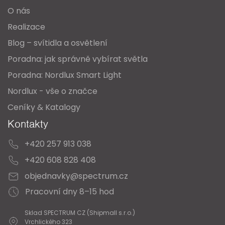
t
O nás
í
Realizace
Blog – svítidla a osvětlení
Poradna: jak správně vybírat světla
Poradna: Nordlux Smart Light
Nordlux - vše o značce
Ceníky & Katalogy
Kontakty
+420 257 913 038
+420 608 828 408
objednavky@spectrum.cz
Pracovní dny 8–15 hod
Sklad SPECTRUM CZ (Shipmall s.r.o.)
Vrchlického 323