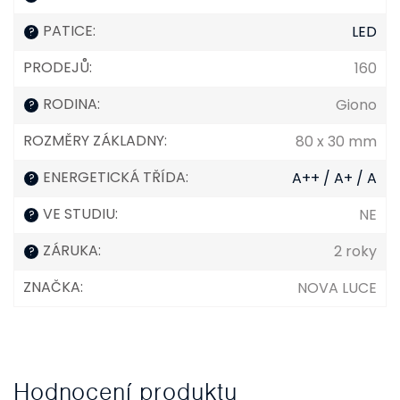
PATICE
:
LED
?
PRODEJŮ
:
160
RODINA
:
Giono
?
ROZMĚRY ZÁKLADNY
:
80 x 30 mm
ENERGETICKÁ TŘÍDA
:
A++ / A+ / A
?
VE STUDIU
:
NE
?
ZÁRUKA
:
2 roky
?
ZNAČKA
:
NOVA LUCE
Hodnocení produktu