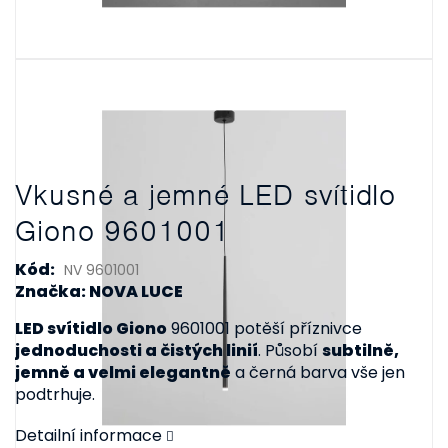
Vkusné a jemné LED svítidlo
Giono 9601001
Kód:
NV 9601001
Značka: NOVA LUCE
LED svítidlo Giono
9601001 potěší příznivce
jednoduchosti a čistých linií
. Působí
subtilně,
jemně a velmi elegantně
a černá barva vše jen
podtrhuje.
Detailní informace