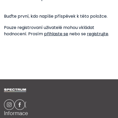
Buďte první, kdo napíše příspěvek k této položce.
Pouze registrovaní uživatelé mohou vkládat
hodnocení. Prosím
přihlaste se
nebo se
registrujte
.
Z
á
p
a
Informace