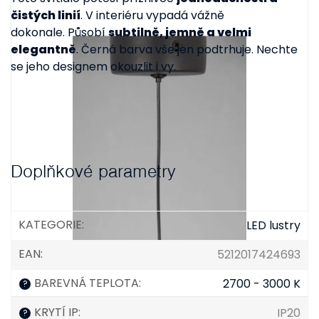
čistých linií
. V interiéru vypadá vážně
dokonale. Působí
subtilně, jemně a velmi
elegantně
. Černá barva vše jen podtrhuje. Nechte
se jeho designem okouzlit i vy.
Doplňkové parametry
KATEGORIE
:
LED lustry
EAN
:
5212017424693
BAREVNÁ TEPLOTA
:
2700 - 3000 K
?
KRYTÍ IP
:
IP20
?