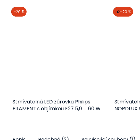
akce
–20 %
akce
až
–20 %
Stmívatelná LED žárovka Philips
Stmívatel
FILAMENT s objímkou E27 5,9 = 60 W
NORDLUX S
přes Blue
Detail
106 Kč
Popis
Podobné (2)
Související soubory (1)