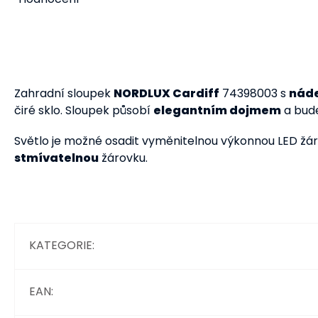
Zahradní sloupek
NORDLUX Cardiff
74398003 s
náde
čiré sklo. Sloupek působí
elegantním dojmem
a bude
Světlo je možné osadit vyměnitelnou výkonnou LED žá
stmívatelnou
žárovku.
KATEGORIE
:
EAN
: