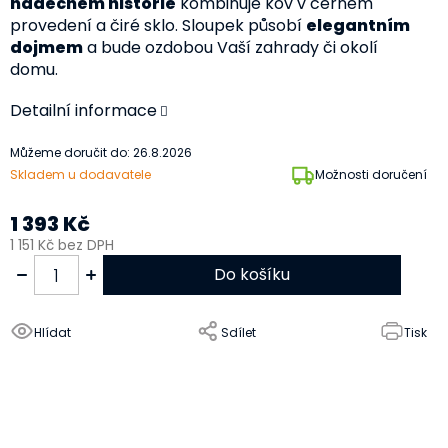
nádechem historie
kombinuje kov v černém
provedení a čiré sklo. Sloupek působí
elegantním
dojmem
a bude ozdobou Vaší zahrady či okolí
domu.
Detailní informace
Můžeme doručit do:
26.8.2026
Skladem u dodavatele
Možnosti doručení
1 393 Kč
1 151 Kč bez DPH
Do košíku
Hlídat
Sdílet
Tisk