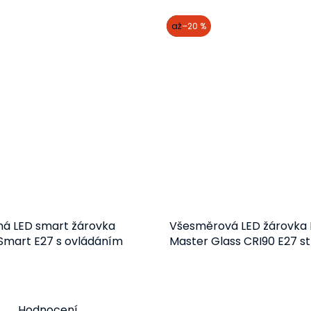
akce
až
–20 %
ná LED smart žárovka
Všesměrová LED žárovka P
mart E27 s ovládáním
Master Glass CRI90 E27 s
tooth
Detail
Detail
192 Kč
127 Kč
od
od
Hodnocení