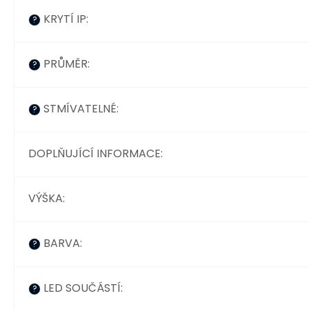
KRYTÍ IP
:
?
PRŮMĚR
:
?
STMÍVATELNÉ
:
?
DOPLŇUJÍCÍ INFORMACE
:
VÝŠKA
:
BARVA
:
?
LED SOUČÁSTÍ
:
?