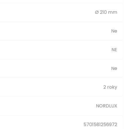
Ø 210 mm
Ne
NE
Ne
2 roky
NORDLUX
5701581256972