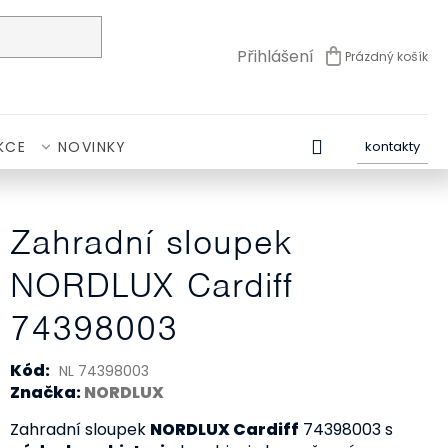
Přihlášení
Prázdný košík
NÁKUPNÍ
KOŠÍK
KCE
NOVINKY
kontakty
Zahradní sloupek
NORDLUX Cardiff
74398003
Kód:
NL 74398003
Značka:
NORDLUX
Zahradní sloupek
NORDLUX Cardiff
74398003 s