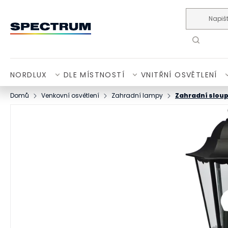
Přejít na obsah
NORDLUX
DLE MÍSTNOSTÍ
VNITŘNÍ OSVĚTLENÍ
Domů
Venkovní osvětlení
Zahradní lampy
Zahradní slou