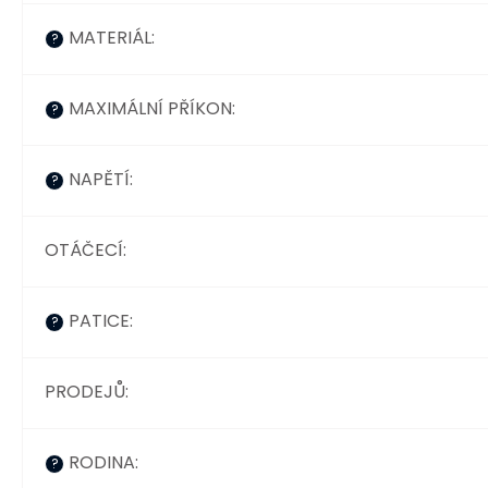
MATERIÁL
:
?
MAXIMÁLNÍ PŘÍKON
:
?
NAPĚTÍ
:
?
OTÁČECÍ
:
PATICE
:
?
PRODEJŮ
:
RODINA
:
?