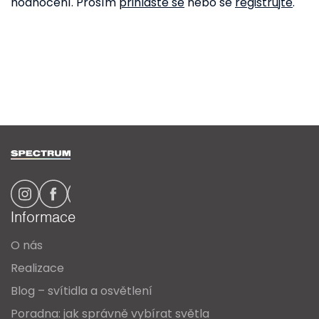
hodnocení. Prosím
přihlaste se
nebo se
registrujte
.
Z
á
p
a
Informace
t
O nás
í
Realizace
Blog – svítidla a osvětlení
Poradna: jak správně vybírat světla