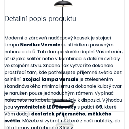
Detailní popis produktu
Moderní a zároveň nadčasový kousek je stojací
lampa
Nordlux Versale
se stínidlem posuvným
nahoru a dolů. Tato lampa skvěle doplní Váš interiér,
ať už jako solitér nebo v kombinaci s dalšími svítidly
ve stejném stylu. Snadno tak vytvoříte dokonalé
prostředí tam, kde potřebujete příjemné světlo bez
oslnění.
Stojací lampa Versale
je ztělesněním
skandinávského minimalismu a dokonale kulatý tvar
je narušen pouze jednoduchým rámem. Vypínač
naleznete na kabelu, je tak vždy k dispozici. Výhodou
jsou
vyměnitelné LED žárovky
s paticí
G9
, které
Vám dodají
dostatek příjemného, měkkého
světla
. Můžete si vybrat některé z naší nabídky, do
této lampy potřebujete 3 kusy.