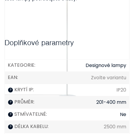
Doplňkové parametry
KATEGORIE
:
Designové lampy
EAN
:
Zvolte variantu
KRYTÍ IP
:
IP20
?
PRŮMĚR
:
201-400 mm
?
STMÍVATELNÉ
:
Ne
?
DÉLKA KABELU
:
2500 mm
?