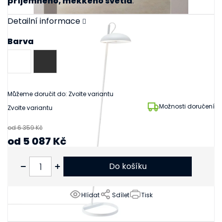
příjemného, měkkého světla
.
Detailní informace
Barva
Můžeme doručit do:
Zvolte variantu
Možnosti doručení
Zvolte variantu
od 6 359 Kč
od
5 087 Kč
od
4 204 Kč
bez DPH
Do košíku
Hlídat
Sdílet
Tisk