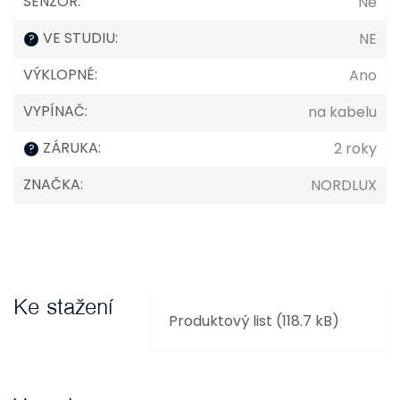
SENZOR
:
Ne
VE STUDIU
:
NE
?
VÝKLOPNÉ
:
Ano
VYPÍNAČ
:
na kabelu
ZÁRUKA
:
2 roky
?
ZNAČKA
:
NORDLUX
Ke stažení
Produktový list (118.7 kB)