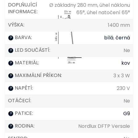
DOPLŇUJÍCÍ
Ø základny 280 mm, úhel náklonu
INFORMACE
:
65°, úhel natočení 65°
VÝŠKA
:
1400 mm
BARVA
:
bílá
,
černá
?
LED SOUČÁSTÍ
:
Ne
?
MATERIÁL
:
kov
?
MAXIMÁLNÍ PŘÍKON
:
3 x 3 W
?
NAPĚTÍ
:
230 V
?
OTÁČECÍ
:
Ne
PATICE
:
G9
?
RODINA
:
Nordlux DFTP Versale
?