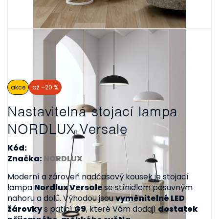
akce
až –20 %
Nastavitelná stojací lampa
NORDLUX Versale
Kód:
Značka:
NORDLUX
Moderní a zároveň nadčasový kousek je stojací
lampa
Nordlux Versale
se stínidlem posuvným
nahoru a dolů. Výhodou jsou
vyměnitelné LED
žárovky
s paticí
G9
, které Vám dodají
dostatek