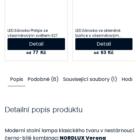
LED žárovka Philips se
LED žárovka ve skleněné
všesměrovým světlem E27
baňce s všesměrovým
světlem E14
Detail
Detail
77 Kč
63 Kč
od
od
Popis
Podobné (6)
Související soubory (1)
Hodnoc
Detailní popis produktu
Moderní stolní lampa klasického tvaru v nestárnoucí
černo-bílé kombinaci
NORDLUX Verona