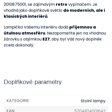
2010875001, se zajímavým
retro
vypínačem. Je
vhodná jako doplňkové světlo
do moderních, ale i
klasických interiérů
.
Lampička Vašemu interiéru dodá
příjemnou a
útulnou atmosféru
. Nezapomeňte jen na vhodnou
žárovku s objímkou
E27
, aby byl Váš nový doplněk
zcela dokonalý.
Doplňkové parametry
KATEGORIE
:
Stolní lampy
EAN
:
5704924001642