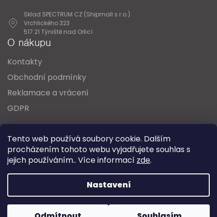
Sklad SPECTRUM CZ (Shipmall s.r.o.)
Vrchlického 323
517 21 Týniště nad Orlicí
O nákupu
Kontakty
Obchodní podmínky
Reklamace a vrácení
GDPR
Oblíbené série svítidel:
Nordlux Alton
Tento web používá soubory cookie. Dalším
Nordlux Milford
Nordlux Oja
Nordlux Ellen
procházením tohoto webu vyjadřujete souhlas s
Nordlux Explore
Nordlux Landon
jejich používáním.. Více informací
zde
.
Vytvořil Shoptet
Nastavení
Copyright 2026
SPECTRUM CZ s.r.o.
. Všechna práva
Odmítnout
Souhlasím