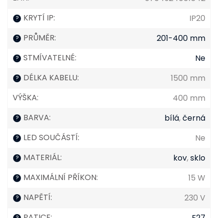
KRYTÍ IP
:
IP20
?
PRŮMĚR
:
201-400 mm
?
STMÍVATELNÉ
:
Ne
?
DÉLKA KABELU
:
1500 mm
?
VÝŠKA
:
400 mm
BARVA
:
bílá
,
černá
?
LED SOUČÁSTÍ
:
Ne
?
MATERIÁL
:
kov
,
sklo
?
MAXIMÁLNÍ PŘÍKON
:
15 W
?
NAPĚTÍ
:
230 V
?
PATICE
:
E27
?