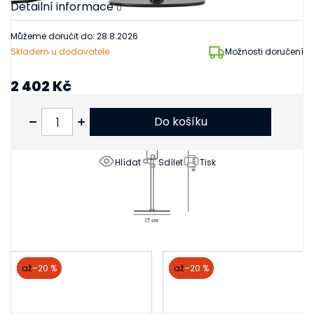
Detailní informace
Můžeme doručit do:
28.8.2026
Skladem u dodavatele
Možnosti doručení
2 402 Kč
1 985 Kč bez DPH
Do košíku
Hlídat
Sdílet
Tisk
Související produkty
akce
až
–20 %
akce
až
–20 %