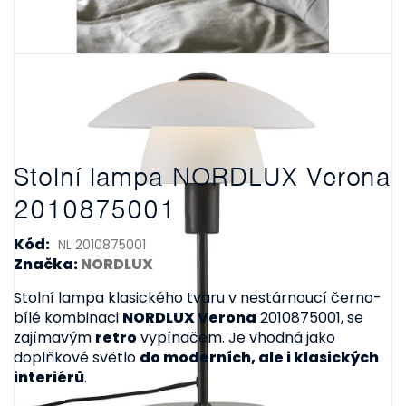
Stolní lampa NORDLUX Verona
2010875001
Kód:
NL 2010875001
Značka:
NORDLUX
Stolní lampa klasického tvaru v nestárnoucí černo-
bílé kombinaci
NORDLUX Verona
2010875001, se
zajímavým
retro
vypínačem. Je vhodná jako
doplňkové světlo
do moderních, ale i klasických
interiérů
.