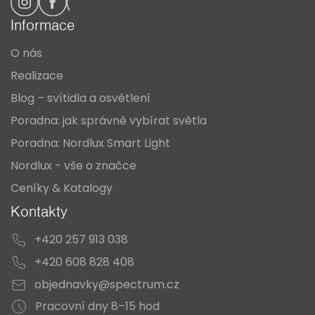
a
Informace
t
O nás
í
Realizace
Blog – svítidla a osvětlení
Poradna: jak správně vybírat světla
Poradna: Nordlux Smart Light
Nordlux - vše o značce
Ceníky & Katalogy
Kontakty
+420 257 913 038
+420 608 828 408
objednavky@spectrum.cz
Pracovní dny 8–15 hod