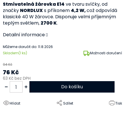
Stmívatelná žárovka E14
ve tvaru svíčky, od
značky
NORDLUX
s příkonem
4,2 W,
což odpovídá
klasické 40 W žárovce. Disponuje velmi příjemným
teplým světlem,
2700 K
.
Detailní informace
Můžeme doručit do:
11.8.2026
Skladem
(1 ks)
Možnosti doručení
94 Kč
76 Kč
63 Kč bez DPH
Do košíku
Hlídat
Sdílet
Tisk