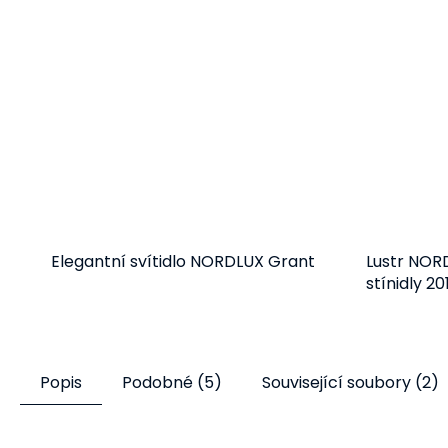
Elegantní svítidlo NORDLUX Grant
Lustr NOR
stínidly 2
Detail
1 128 Kč
od
Popis
Podobné (5)
Související soubory (2)