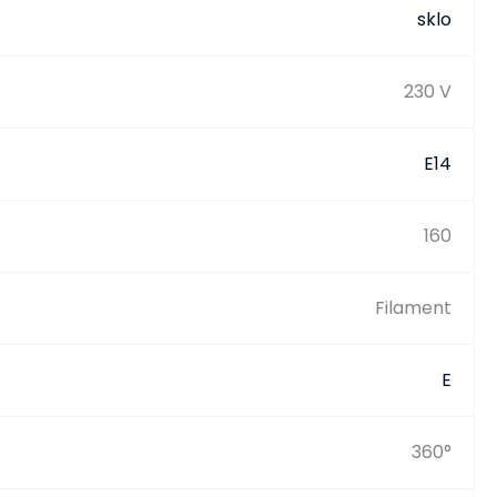
sklo
230 V
E14
160
Filament
E
360°