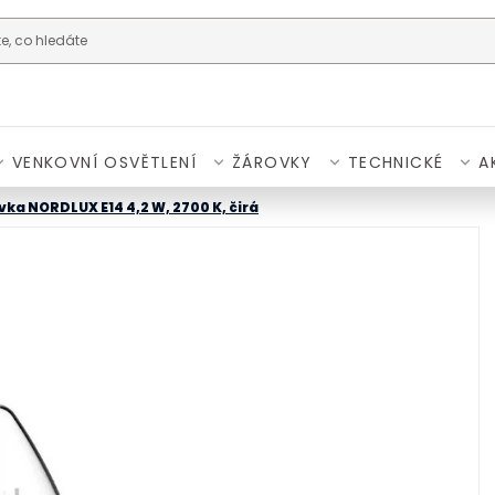
VENKOVNÍ OSVĚTLENÍ
ŽÁROVKY
TECHNICKÉ
A
ka NORDLUX E14 4,2 W, 2700 K, čirá