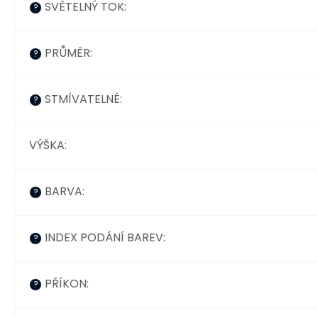
SVĚTELNÝ TOK
:
?
PRŮMĚR
:
?
STMÍVATELNÉ
:
?
VÝŠKA
:
BARVA
:
?
INDEX PODÁNÍ BAREV
:
?
PŘÍKON
:
?