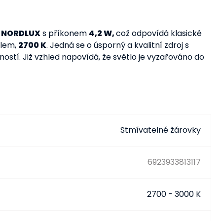
y
NORDLUX
s příkonem
4,2 W,
což odpovídá klasické
tlem,
2700 K
. Jedná se o úsporný a kvalitní zdroj s
ností. Již vzhled napovídá, že světlo je vyzařováno do
Stmívatelné žárovky
6923933813117
2700 - 3000 K