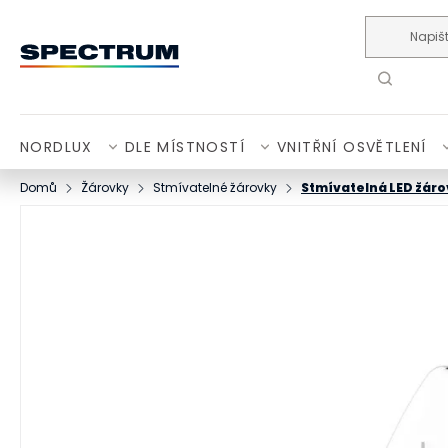
Přejít na obsah
NORDLUX
DLE MÍSTNOSTÍ
VNITŘNÍ OSVĚTLENÍ
Domů
Žárovky
Stmívatelné žárovky
Stmívatelná LED žárov