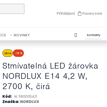
Přihlášení
Prázdný košík
NÁKUPNÍ
KOŠÍK
KCE
NOVINKY
kontakty
akce
–19 %
Stmívatelná LED žárovka
NORDLUX E14 4,2 W,
2700 K, čirá
Kód:
NL 5183005421
Značka:
NORDLUX