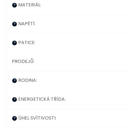
MATERIÁL
:
?
NAPĚTÍ
:
?
PATICE
:
?
PRODEJŮ
:
RODINA
:
?
ENERGETICKÁ TŘÍDA
:
?
ÚHEL SVÍTIVOSTI
:
?