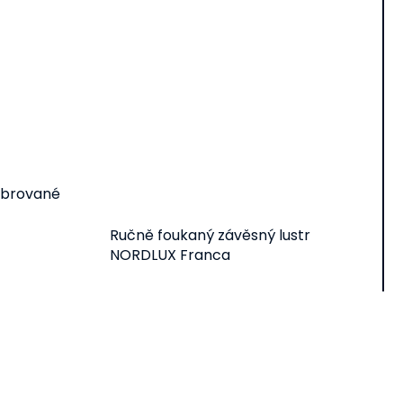
ebrované
Ručně foukaný závěsný lustr
NORDLUX Franca
Detail
768 Kč
od