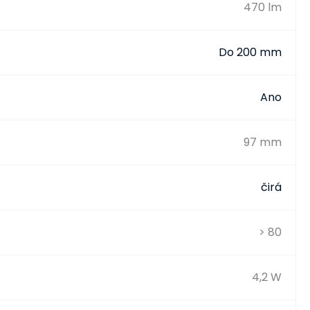
470 lm
Do 200 mm
Ano
97 mm
čirá
> 80
4,2 W