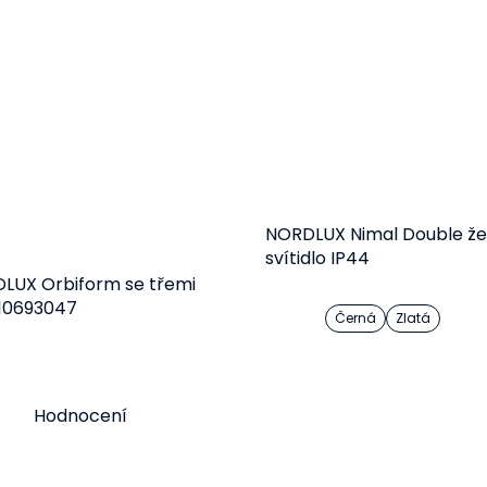
NORDLUX Nimal Double ž
svítidlo IP44
DLUX Orbiform se třemi
010693047
Černá
Zlatá
Do košíku
Detail
2 729 Kč
1 249 Kč
Hodnocení