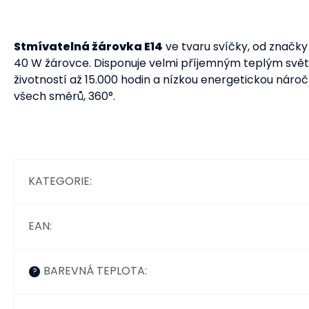
Stmívatelná žárovka E14
ve tvaru svíčky, od značk
40 W žárovce. Disponuje velmi příjemným teplým svě
životností až 15.000 hodin a nízkou energetickou nároč
všech směrů, 360°.
KATEGORIE
:
EAN
:
BAREVNÁ TEPLOTA
:
?