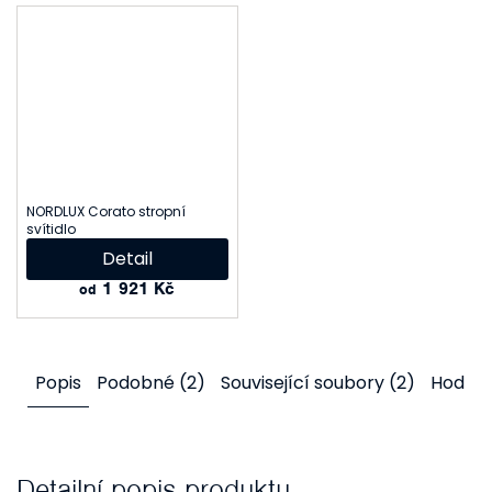
NORDLUX Corato stropní
svítidlo
Detail
1 921 Kč
od
Popis
Podobné (2)
Související soubory (2)
Hodno
Detailní popis produktu