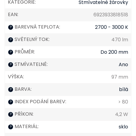
KATEGORIE
:
Stmívatelné žárovky
EAN
:
6923933818518
BAREVNÁ TEPLOTA
:
2700 - 3000 K
?
SVĚTELNÝ TOK
:
470 lm
?
PRŮMĚR
:
Do 200 mm
?
STMÍVATELNÉ
:
Ano
?
VÝŠKA
:
97 mm
BARVA
:
bílá
?
INDEX PODÁNÍ BAREV
:
> 80
?
PŘÍKON
:
4,2 W
?
MATERIÁL
:
sklo
?