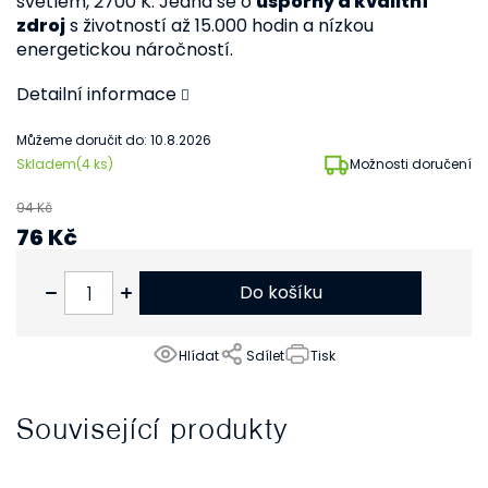
světlem, 2700 K. Jedná se o
úsporný a kvalitní
zdroj
s životností až 15.000 hodin a nízkou
energetickou náročností.
Detailní informace
Můžeme doručit do:
10.8.2026
Skladem
(4 ks)
Možnosti doručení
94 Kč
76 Kč
63 Kč bez DPH
Do košíku
Hlídat
Sdílet
Tisk
Související produkty