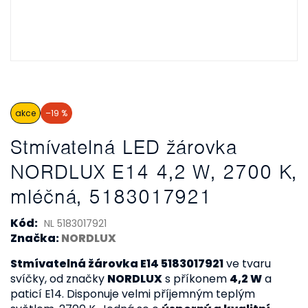
akce
–19 %
Stmívatelná LED žárovka
NORDLUX E14 4,2 W, 2700 K,
mléčná, 5183017921
Kód:
NL 5183017921
Značka:
NORDLUX
Stmívatelná žárovka E14 5183017921
ve tvaru
svíčky, od značky
NORDLUX
s příkonem
4,2 W
a
paticí E14. Disponuje velmi příjemným teplým