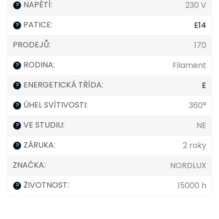
NAPĚTÍ
:
230 V
?
PATICE
:
E14
?
PRODEJŮ
:
170
RODINA
:
Filament
?
ENERGETICKÁ TŘÍDA
:
E
?
ÚHEL SVÍTIVOSTI
:
360°
?
VE STUDIU
:
NE
?
ZÁRUKA
:
2 roky
?
ZNAČKA
:
NORDLUX
ŽIVOTNOST
:
15000 h
?