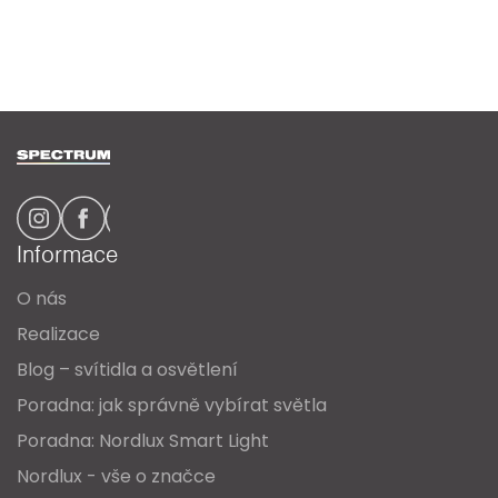
Z
á
p
a
Informace
t
O nás
í
Realizace
Blog – svítidla a osvětlení
Poradna: jak správně vybírat světla
Poradna: Nordlux Smart Light
Nordlux - vše o značce