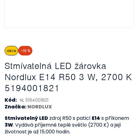
akce
–19 %
Stmívatelná LED žárovka
Nordlux E14 R50 3 W, 2700 K
5194001821
Kód:
NL 5194001821
Značka:
NORDLUX
Stmívatelný
LED
zdroj R50 s paticí
E14
s příkonem
3W
. Vydává příjemné teplé světlo (2700 K) a její
životnost je až 15.000 hodin.