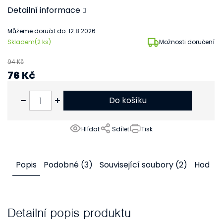
Detailní informace
Můžeme doručit do:
12.8.2026
Skladem
(2 ks)
Možnosti doručení
94 Kč
76 Kč
63 Kč bez DPH
Do košíku
Hlídat
Sdílet
Tisk
Popis
Podobné (3)
Související soubory (2)
Hodno
Detailní popis produktu