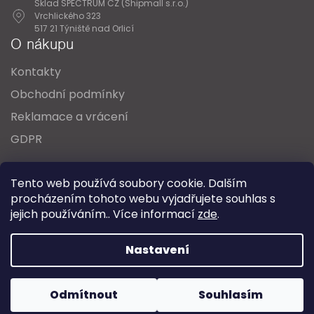
Sklad SPECTRUM CZ (Shipmall s.r.o.)
Vrchlického 323
517 21 Týniště nad Orlicí
O nákupu
Kontakty
Obchodní podmínky
Reklamace a vrácení
GDPR
Oblíbené série svítidel:
Nordlux Alton
Tento web používá soubory cookie. Dalším
Nordlux Milford
Nordlux Oja
Nordlux Ellen
procházením tohoto webu vyjadřujete souhlas s
Nordlux Explore
Nordlux Landon
jejich používáním.. Více informací
zde
.
Vytvořil Shoptet
Nastavení
Copyright 2026
SPECTRUM CZ s.r.o.
. Všechna práva
Odmítnout
Souhlasím
vyhrazena.