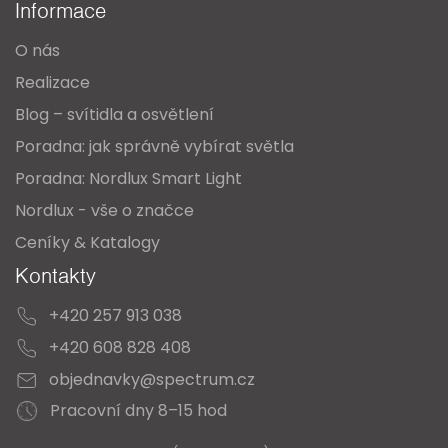
Informace
t
O nás
í
Realizace
Blog – svítidla a osvětlení
Poradna: jak správně vybírat světla
Poradna: Nordlux Smart Light
Nordlux - vše o značce
Ceníky & Katalogy
Kontakty
+420 257 913 038
+420 608 828 408
objednavky@spectrum.cz
Pracovní dny 8–15 hod