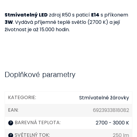
Stmívatelný
LED
zdroj R50 s paticí
E14
s příkonem
3W
. Vydává příjemné teplé světlo (2700 K) a její
životnost je až 15.000 hodin.
Doplňkové parametry
KATEGORIE
:
Stmívatelné žárovky
EAN
:
6923933818082
BAREVNÁ TEPLOTA
:
2700 - 3000 K
?
SVĚTELNÝ TOK
:
250 lm
?