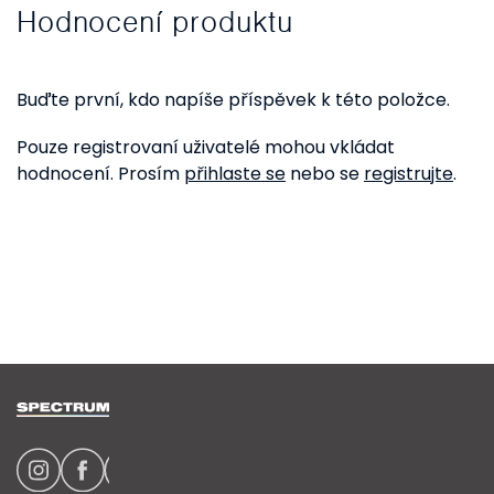
Hodnocení produktu
Buďte první, kdo napíše příspěvek k této položce.
Pouze registrovaní uživatelé mohou vkládat
hodnocení. Prosím
přihlaste se
nebo se
registrujte
.
Z
á
p
a