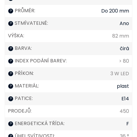
PRŮMĚR
:
Do 200 mm
?
STMÍVATELNÉ
:
Ano
?
VÝŠKA
:
82 mm
BARVA
:
čirá
?
INDEX PODÁNÍ BAREV
:
> 80
?
PŘÍKON
:
3 W LED
?
MATERIÁL
:
plast
?
PATICE
:
E14
?
PRODEJŮ
:
450
ENERGETICKÁ TŘÍDA
:
F
?
ÚHEL SVÍTIVOSTI
:
36 °
?